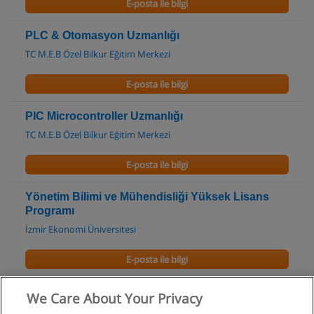
E-posta ile bilgi
PLC & Otomasyon Uzmanlığı
TC M.E.B Özel Bilkur Eğitim Merkezi
E-posta ile bilgi
PIC Microcontroller Uzmanlığı
TC M.E.B Özel Bilkur Eğitim Merkezi
E-posta ile bilgi
Yönetim Bilimi ve Mühendisliği Yüksek Lisans
Programı
İzmir Ekonomi Üniversitesi
E-posta ile bilgi
Endüstri Mühendisliği Doktora Programı
We Care About Your Privacy
Galatasaray Üniversitesi