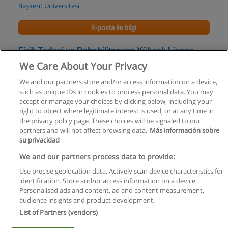
Başkent Üniversitesi
E-posta ile bilgi
Fizik Tedavi ve Rehabilitasyon Yüksek Lisans
Programı
We Care About Your Privacy
Başkent Üniversitesi
We and our partners store and/or access information on a device,
such as unique IDs in cookies to process personal data. You may
E-posta ile bilgi
accept or manage your choices by clicking below, including your
right to object where legitimate interest is used, or at any time in
the privacy policy page. These choices will be signaled to our
partners and will not affect browsing data.
Más información sobre
su privacidad
Kullanım koşulları
We and our partners process data to provide:
Use precise geolocation data. Actively scan device characteristics for
Gizlilik politikası
identification. Store and/or access information on a device.
Personalised ads and content, ad and content measurement,
İletişim Educaedu
audience insights and product development.
List of Partners (vendors)
Copyright © Educaedu Business S.L. - CIF : B-95610580: -
www.educaedu-turkiye.com