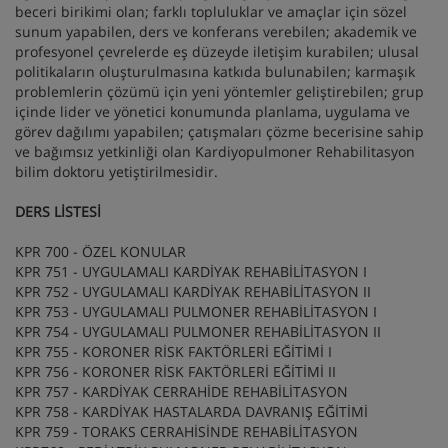
beceri birikimi olan; farklı topluluklar ve amaçlar için sözel
sunum yapabilen, ders ve konferans verebilen; akademik ve
profesyonel çevrelerde eş düzeyde iletişim kurabilen; ulusal
politikaların oluşturulmasına katkıda bulunabilen; karmaşık
problemlerin çözümü için yeni yöntemler geliştirebilen; grup
içinde lider ve yönetici konumunda planlama, uygulama ve
görev dağılımı yapabilen; çatışmaları çözme becerisine sahip
ve bağımsız yetkinliği olan Kardiyopulmoner Rehabilitasyon
bilim doktoru yetiştirilmesidir.
DERS LİSTESİ
KPR 700 - ÖZEL KONULAR
KPR 751 - UYGULAMALI KARDİYAK REHABİLİTASYON I
KPR 752 - UYGULAMALI KARDİYAK REHABİLİTASYON II
KPR 753 - UYGULAMALI PULMONER REHABİLİTASYON I
KPR 754 - UYGULAMALI PULMONER REHABİLİTASYON II
KPR 755 - KORONER RİSK FAKTÖRLERİ EĞİTİMİ I
KPR 756 - KORONER RİSK FAKTÖRLERİ EĞİTİMİ II
KPR 757 - KARDİYAK CERRAHİDE REHABİLİTASYON
KPR 758 - KARDİYAK HASTALARDA DAVRANIŞ EĞİTİMİ
KPR 759 - TORAKS CERRAHİSİNDE REHABİLİTASYON