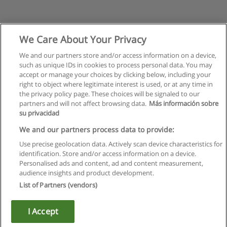
We Care About Your Privacy
We and our partners store and/or access information on a device,
such as unique IDs in cookies to process personal data. You may
accept or manage your choices by clicking below, including your
right to object where legitimate interest is used, or at any time in
the privacy policy page. These choices will be signaled to our
partners and will not affect browsing data.
Más información sobre
su privacidad
Kullanım koşulları
We and our partners process data to provide:
Use precise geolocation data. Actively scan device characteristics for
Gizlilik politikası
identification. Store and/or access information on a device.
Personalised ads and content, ad and content measurement,
İletişim Educaedu
audience insights and product development.
List of Partners (vendors)
Copyright © Educaedu Business S.L. - CIF : B-95610580: -
www.educaedu-turkiye.com
I Accept