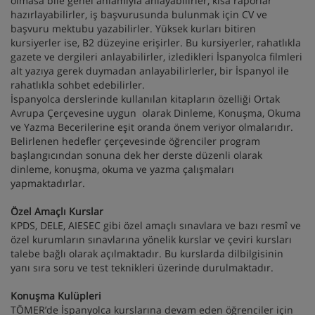
olmasa bile genel anlamıyla anlayabilirler, kısa raporlar
hazırlayabilirler, iş başvurusunda bulunmak için CV ve
başvuru mektubu yazabilirler. Yüksek kurları bitiren
kursiyerler ise, B2 düzeyine erişirler. Bu kursiyerler, rahatlıkla
gazete ve dergileri anlayabilirler, izledikleri İspanyolca filmleri
alt yazıya gerek duymadan anlayabilirlerler, bir İspanyol ile
rahatlıkla sohbet edebilirler.
İspanyolca derslerinde kullanılan kitapların özelliği Ortak
Avrupa Çerçevesine uygun olarak Dinleme, Konuşma, Okuma
ve Yazma Becerilerine eşit oranda önem veriyor olmalarıdır.
Belirlenen hedefler çerçevesinde öğrenciler program
başlangıcından sonuna dek her derste düzenli olarak
dinleme, konuşma, okuma ve yazma çalışmaları
yapmaktadırlar.
Özel Amaçlı Kurslar
KPDS, DELE, AIESEC gibi özel amaçlı sınavlara ve bazı resmî ve
özel kurumların sınavlarına yönelik kurslar ve çeviri kursları
talebe bağlı olarak açılmaktadır. Bu kurslarda dilbilgisinin
yanı sıra soru ve test teknikleri üzerinde durulmaktadır.
Konuşma Kulüpleri
TÖMER’de İspanyolca kurslarına devam eden öğrenciler için