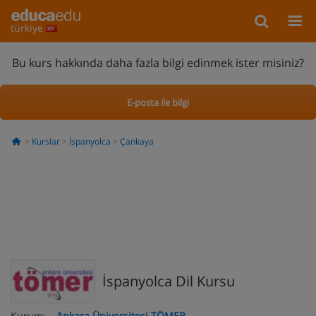
türkiye
Bu kurs hakkında daha fazla bilgi edinmek ister misiniz?
E-posta ile bilgi
Kurslar
İspanyolca
Çankaya
İspanyolca Dil Kursu
Kurum:
Ankara Üniversitesi TÖMER