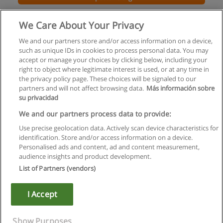
Alman Dili Eğitimi Yüksek Lisans Programı
We Care About Your Privacy
Hacettepe Üniversitesi
We and our partners store and/or access information on a device,
such as unique IDs in cookies to process personal data. You may
E-posta ile bilgi
accept or manage your choices by clicking below, including your
right to object where legitimate interest is used, or at any time in
the privacy policy page. These choices will be signaled to our
partners and will not affect browsing data.
Más información sobre
su privacidad
Kullanım koşulları
We and our partners process data to provide:
Use precise geolocation data. Actively scan device characteristics for
Gizlilik politikası
identification. Store and/or access information on a device.
Personalised ads and content, ad and content measurement,
İletişim Educaedu
audience insights and product development.
List of Partners (vendors)
Copyright © Educaedu Business S.L. - CIF : B-95610580: -
www.educaedu-turkiye.com
I Accept
Show Purposes