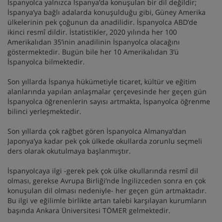
İspanyolca yalnızca İspanya’da konuşulan bir dil değildir;
İspanya’ya bağlı adalarda konuşulduğu gibi, Güney Amerika
ülkelerinin pek çoğunun da anadilidir. İspanyolca ABD’de
ikinci resmî dildir. İstatistikler, 2020 yılında her 100
Amerikalıdan 35’inin anadilinin İspanyolca olacağını
göstermektedir. Bugün bile her 10 Amerikalıdan 3’ü
İspanyolca bilmektedir.
Son yıllarda İspanya hükümetiyle ticaret, kültür ve eğitim
alanlarında yapılan anlaşmalar çerçevesinde her geçen gün
İspanyolca öğrenenlerin sayısı artmakta, İspanyolca öğrenme
bilinci yerleşmektedir.
Son yıllarda çok rağbet gören İspanyolca Almanya’dan
Japonya’ya kadar pek çok ülkede okullarda zorunlu seçmeli
ders olarak okutulmaya başlanmıştır.
İspanyolcaya ilgi -gerek pek çok ülke okullarında resmî dil
olması, gerekse Avrupa Birliği’nde İngilizceden sonra en çok
konuşulan dil olması nedeniyle- her geçen gün artmaktadır.
Bu ilgi ve eğilimle birlikte artan talebi karşılayan kurumların
başında Ankara Üniversitesi TÖMER gelmektedir.