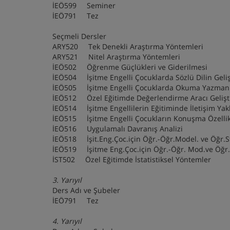
İEÖ599 Seminer
İEÖ791 Tez
Seçmeli Dersler
ARY520 Tek Denekli Araştırma Yöntemleri
ARY521 Nitel Araştırma Yöntemleri
İEÖ502 Öğrenme Güçlükleri ve Giderilmesi
İEÖ504 İşitme Engelli Çocuklarda Sözlü Dilin Gel
İEÖ505 İşitme Engelli Çocuklarda Okuma Yazmanı
İEÖ512 Özel Eğitimde Değerlendirme Aracı Geli
İEÖ514 İşitme Engellilerin Eğitiminde İletişim Yak
İEÖ515 İşitme Engelli Çocukların Konuşma Özell
İEÖ516 Uygulamalı Davranış Analizi
İEÖ518 İşit.Eng.Çoc.için Öğr.-Öğr.Model. ve Öğr.Stra
İEÖ519 İşitme Eng.Çoc.için Öğr.-Öğr. Mod.ve Öğr.Str
İST502 Özel Eğitimde İstatistiksel Yöntemler
3. Yarıyıl
Ders Adı ve Şubeler
İEÖ791 Tez
4. Yarıyıl