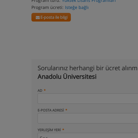
Program türü:
Yüksek Lisans Programları
Program ücreti:
Isteğe bağlı
E-posta ile bilgi
Sorularınız herhangi bir ücret alın
Anadolu Üniversitesi
AD
E-POSTA ADRESI
YERLEŞIM YERI