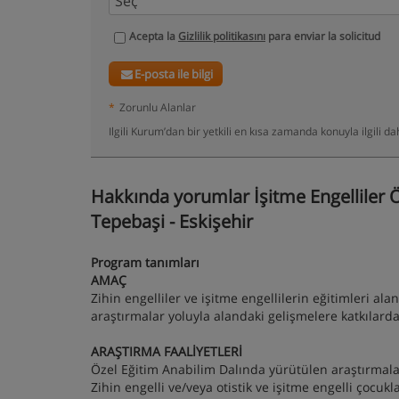
Acepta la
Gizlilik politikasını
para enviar la solicitud
E-posta ile bilgi
*
Zorunlu Alanlar
Ilgili Kurum’dan bir yetkili en kısa zamanda konuyla ilgili 
Hakkında yorumlar İşitme Engelliler 
Tepebaşi - Eskişehir
Program tanımları
AMAÇ
Zihin engelliler ve işitme engellilerin eğitimleri a
araştırmalar yoluyla alandaki gelişmelere katkılar
ARAŞTIRMA FAALİYETLERİ
Özel Eğitim Anabilim Dalında yürütülen araştırmalar
Zihin engelli ve/veya otistik ve işitme engelli çocuk