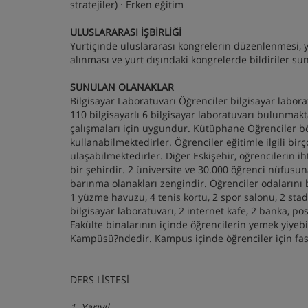
stratejiler) · Erken eğitim
ULUSLARARASI İŞBİRLİĞİ
Yurtiçinde uluslararası kongrelerin düzenlenmesi,
alınması ve yurt dışındaki kongrelerde bildiriler su
SUNULAN OLANAKLAR
Bilgisayar Laboratuvarı Öğrenciler bilgisayar labo
110 bilgisayarlı 6 bilgisayar laboratuvarı bulunmak
çalışmaları için uygundur. Kütüphane Öğrenciler b
kullanabilmektedirler. Öğrenciler eğitimle ilgili birç
ulaşabilmektedirler. Diğer Eskişehir, öğrencilerin ih
bir şehirdir. 2 üniversite ve 30.000 öğrenci nüfusuna 
barınma olanakları zengindir. Öğrenciler odalarını
1 yüzme havuzu, 4 tenis kortu, 2 spor salonu, 2 stad
bilgisayar laboratuvarı, 2 internet kafe, 2 banka, p
Fakülte binalarının içinde öğrencilerin yemek yiy
Kampüsü?ndedir. Kampus içinde öğrenciler için fas
DERS LİSTESİ
1. Yarıyıl