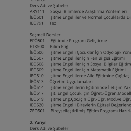
Ders Adı ve Şubeler
ARY111 Sosyal Bilimlerde Araştırma Yöntemler
İEÖ501 İşitme Engelliler ve Normal Çocuklarda D
İEÖ791 Tez
Seçmeli Dersler
EPÖ501 Eğitimde Program Geliştirme
ETK500 Bilim Etiği
İEÖ506 İşitme Engelli Çocuklar İçin Odyolojik Y
İEÖ507 İşitme Engelliler İçin Fen Bilgisi Eğitimi
İEÖ508 İşitme Engelliler İçin Sosyal Bilgiler Eğit
İEÖ509 İşitme Engelliler İçin Matematik Eğitimi
İEÖ510 İşitme Engellilerde Aile Eğitimine Çağda
İEÖ513 Öğretim Uygulamaları
İEÖ514 İşitme Engellilerin Eğitiminde İletişim Yak
İEÖ517 İşit. Engel.Çocuk.için Öğret.-Öğren.Modelle
İEÖ519 İşitme Eng.Çoc.için Öğr.-Öğr. Mod.ve Öğr.S
İEÖ520 İşitme Engelli Bireylerin Eğitsel Değerle
ZEÖ501 Bireyselleştirilmiş Eğitim Programı Haz
2. Yarıyıl
Ders Adı ve Şubeler