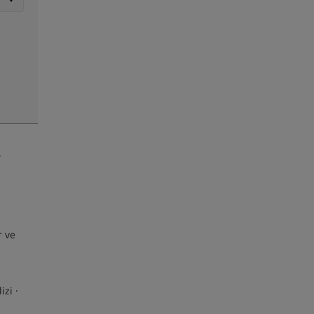
r ve
zi ·