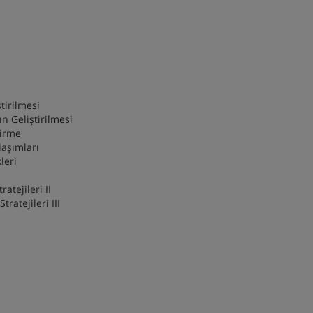
iştirilmesi
n Geliştirilmesi
ştirme
laşımları
ikleri
tejileri II
atejileri III