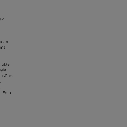
ev
nulan
ama
a
klükte
ıyla
mpusünde
k
.
us Emre