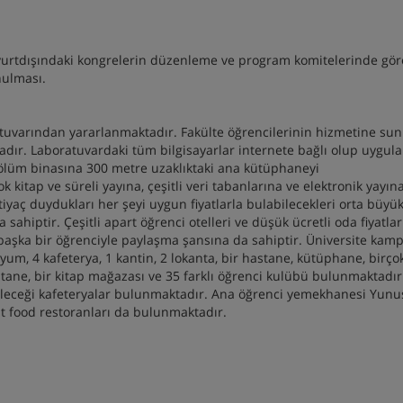
 yurtdışındaki kongrelerin düzenleme ve program komitelerinde gör
nulması.
ratuvarından yararlanmaktadır. Fakülte öğrencilerinin hizmetine su
tadır. Laboratuvardaki tüm bilgisayarlar internete bağlı olup uygul
ölüm binasına 300 metre uzaklıktaki ana kütüphaneyi
ok kitap ve süreli yayına, çeşitli veri tabanlarına ve elektronik yayın
tiyaç duydukları her şeyi uygun fiyatlarla bulabilecekleri orta büyü
sahiptir. Çeşitli apart öğrenci otelleri ve düşük ücretli oda fiyatlar
 başka bir öğrenciyle paylaşma şansına da sahiptir. Üniversite ka
yum, 4 kafeterya, 1 kantin, 2 lokanta, bir hastane, kütüphane, birço
ostane, bir kitap mağazası ve 35 farklı öğrenci kulübü bulunmaktadır
ebileceği kafeteryalar bulunmaktadır. Ana öğrenci yemekhanesi Yun
t food restoranları da bulunmaktadır.