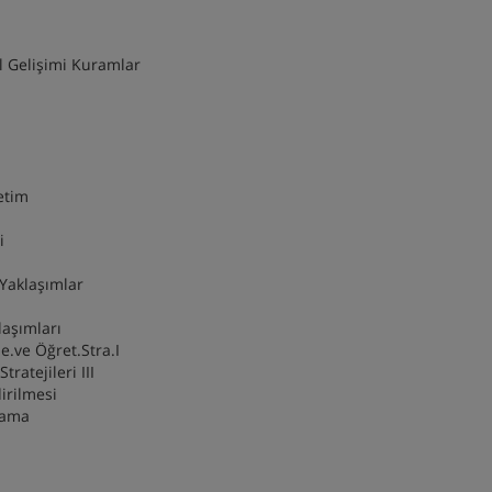
i
il Gelişimi Kuramlar
önetim
imi
ş Yaklaşımlar
laşımları
.ve Öğret.Stra.I
tratejileri III
ndirilmesi
ırlama