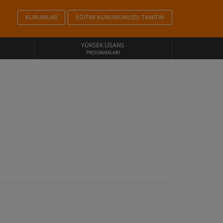
KURUMLAR
EĞITIM KURUMUNUZU TANITIN
YÜKSEK LISANS
PROGRAMLARI