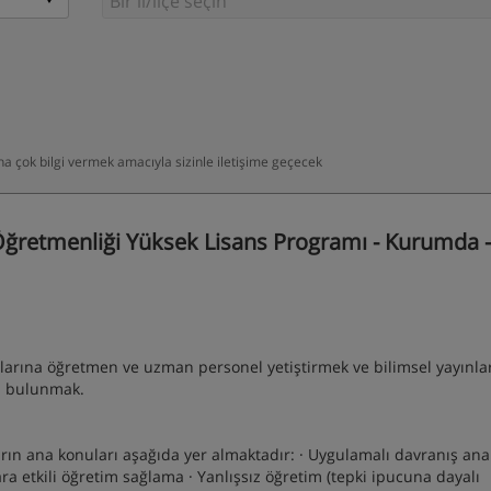
daha çok bilgi vermek amacıyla sizinle iletişime geçecek
Öğretmenliği Yüksek Lisans Programı - Kurumda -
lanlarına öğretmen ve uzman personel yetiştirmek ve bilimsel yayınla
da bulunmak.
ın ana konuları aşağıda yer almaktadır: · Uygulamalı davranış anali
lara etkili öğretim sağlama · Yanlışsız öğretim (tepki ipucuna dayalı