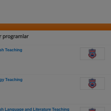
ğer programlar
ish Teaching
ogy Teaching
kish Language and Literature Teaching