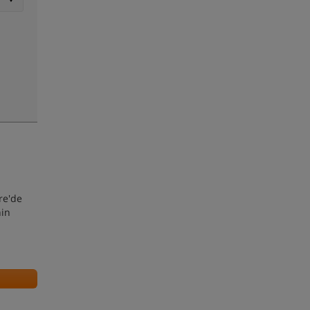
re'de
nin