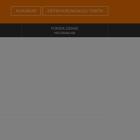
KURUMLAR
EĞITIM KURUMUNUZU TANITIN
YÜKSEK LISANS
PROGRAMLARI