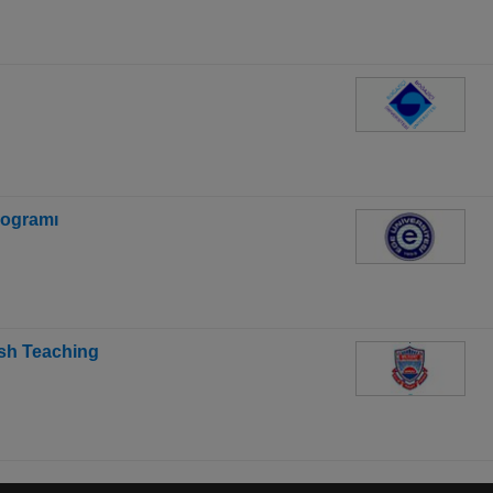
rogramı
ish Teaching