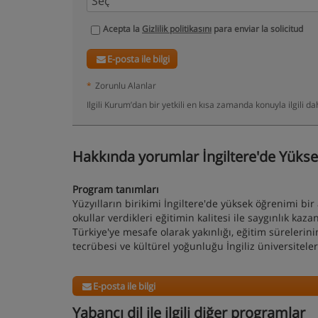
Acepta la
Gizlilik politikasını
para enviar la solicitud
E-posta ile bilgi
*
Zorunlu Alanlar
Ilgili Kurum’dan bir yetkili en kısa zamanda konuyla ilgili 
Hakkında yorumlar İngiltere'de Yükse
Program tanımları
Yüzyılların birikimi İngiltere'de yüksek öğrenimi bir
okullar verdikleri eğitimin kalitesi ile saygınlık ka
Türkiye'ye mesafe olarak yakınlığı, eğitim sürelerin
tecrübesi ve kültürel yoğunluğu İngiliz üniversiteleri
E-posta ile bilgi
Yabancı dil ile ilgili diğer programlar