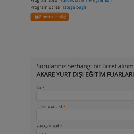
Program türü:
Yüksek Lisans Programları
Program ücreti:
Isteğe bağlı
E-posta ile bilgi
Sorularınız herhangi bir ücret alın
AKARE YURT DIŞI EĞİTİM FUARLARI
AD
E-POSTA ADRESI
YERLEŞIM YERI