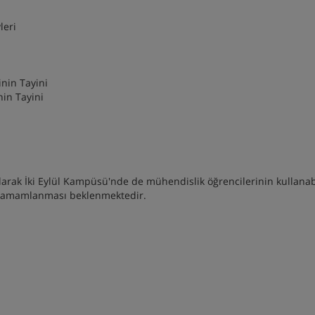
leri
nin Tayini
in Tayini
ak İki Eylül Kampüsü'nde de mühendislik öğrencilerinin kullanab
a tamamlanması beklenmektedir.