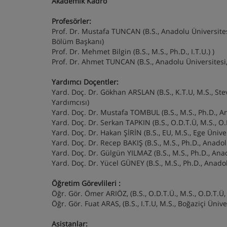
Akademik Kadro
Profesörler:
Prof. Dr. Mustafa TUNCAN (B.S., Anadolu Üniversitesi
Bölüm Başkanı)
Prof. Dr. Mehmet Bilgin (B.S., M.S., Ph.D., I.T.U.) )
Prof. Dr. Ahmet TUNCAN (B.S., Anadolu Üniversitesi, 
Yardımcı Doçentler:
Yard. Doç. Dr. Gökhan ARSLAN (B.S., K.T.U, M.S., Ste
Yardımcısı)
Yard. Doç. Dr. Mustafa TOMBUL (B.S., M.S., Ph.D., A
Yard. Doç. Dr. Serkan TAPKIN (B.S., O.D.T.Ü, M.S., O.
Yard. Doç. Dr. Hakan ŞİRİN (B.S., EU, M.S., Ege Üniver
Yard. Doç. Dr. Recep BAKIŞ (B.S., M.S., Ph.D., Anadol
Yard. Doç. Dr. Gülgün YILMAZ (B.S., M.S., Ph.D., Ana
Yard. Doç. Dr. Yücel GÜNEY (B.S., M.S., Ph.D., Anado
Öğretim Görevlileri :
Öğr. Gör. Ömer ARIÖZ, (B.S., O.D.T.Ü., M.S., O.D.T.Ü
Öğr. Gör. Fuat ARAS, (B.S., I.T.U, M.S., Boğaziçi Üniv
Asistanlar: