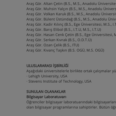
Araş Gör. Altan Çetin (B.S., M.S., Anadolu Üniversite
Araş Gör. Muhsin Yalçın (B.S., M.S., Anadolu Ünivers
Araş Gör. Volkan Karuk (B.S., M.S., Anadolu Üniversit
Araş Gör. Bülent Üstündağ (B.S., M.S., Anadolu Ünive
Araş Gör. Kadir Kılınç (B.S., Ege Üniversitesi, M.S., I.
Araş Gör. Barış Elibol (B.S., I.T.U, M.S., I.T.U)
Araş Gör. Hasan Cenk Çetin (B.S., Ege Üniversitesi, M
Araş Gör. Serkan Kıvrak (B.S., O.D.T.Ü)
Araş Gör. Ozan Çelik (B.S., ITU)
Araş Gör. Kıvanç Taşkın (B.S. OGÜ, M.S. OGÜ)
ULUSLARARASI İŞBİRLİĞİ
Aşağıdaki üniversitelerle birlikte ortak çalışmalar 
· Lehigh University, USA
· Stevens Institute of Technology, USA
SUNULAN OLANAKLAR
Bilgisayar Laboratuvarı
Öğrenciler bilgisayar laboratuarındaki bilgisayarları
olan bilgisayar programlarına sahiptirler. Bütün öğr