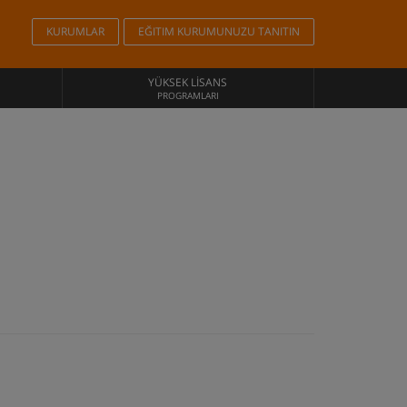
KURUMLAR
EĞITIM KURUMUNUZU TANITIN
YÜKSEK LISANS
PROGRAMLARI