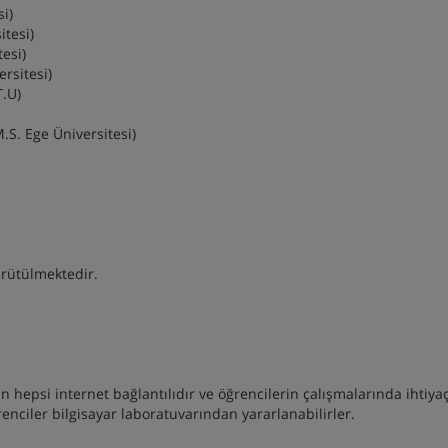
si)
itesi)
esi)
rsitesi)
T.U)
.S. Ege Üniversitesi)
yürütülmektedir.
n hepsi internet bağlantılıdır ve öğrencilerin çalışmalarında ihtiyaç
enciler bilgisayar laboratuvarından yararlanabilirler.