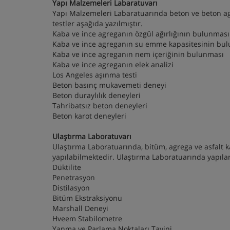
Yapı Malzemeleri Labaratuvarı
Yapı Malzemeleri Labaratuarında beton ve beton agr
testler aşağıda yazılmıştır.
Kaba ve ince agreganın özgül ağırlığının bulunması
Kaba ve ince agreganın su emme kapasitesinin bu
Kaba ve ince agreganın nem içeriğinin bulunması
Kaba ve ince agreganın elek analizi
Los Angeles aşınma testi
Beton basınç mukavemeti deneyi
Beton duraylılık deneyleri
Tahribatsız beton deneyleri
Beton karot deneyleri
Ulaştırma Laboratuvarı
Ulaştırma Laboratuarında, bitüm, agrega ve asfalt 
yapılabilmektedir. Ulaştırma Laboratuarında yapılan
Düktilite
Penetrasyon
Distilasyon
Bitüm Ekstraksiyonu
Marshall Deneyi
Hveem Stabilometre
Yanma ve Parlama Noktaları Tayini