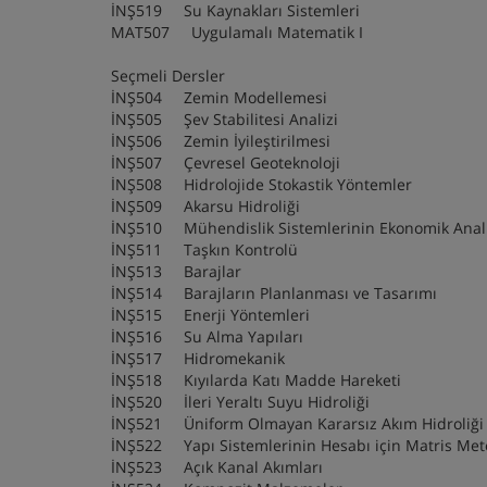
İNŞ519 Su Kaynakları Sistemleri
MAT507 Uygulamalı Matematik I
Seçmeli Dersler
İNŞ504 Zemin Modellemesi
İNŞ505 Şev Stabilitesi Analizi
İNŞ506 Zemin İyileştirilmesi
İNŞ507 Çevresel Geoteknoloji
İNŞ508 Hidrolojide Stokastik Yöntemler
İNŞ509 Akarsu Hidroliği
İNŞ510 Mühendislik Sistemlerinin Ekonomik Ana
İNŞ511 Taşkın Kontrolü
İNŞ513 Barajlar
İNŞ514 Barajların Planlanması ve Tasarımı
İNŞ515 Enerji Yöntemleri
İNŞ516 Su Alma Yapıları
İNŞ517 Hidromekanik
İNŞ518 Kıyılarda Katı Madde Hareketi
İNŞ520 İleri Yeraltı Suyu Hidroliği
İNŞ521 Üniform Olmayan Kararsız Akım Hidroli
İNŞ522 Yapı Sistemlerinin Hesabı için Matris M
İNŞ523 Açık Kanal Akımları