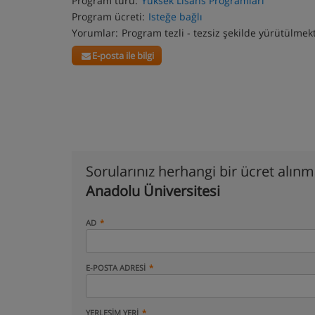
Program türü:
Yüksek Lisans Programları
Program ücreti:
Isteğe bağlı
Yorumlar:
Program tezli - tezsiz şekilde yürütülmek
E-posta ile bilgi
Sorularınız herhangi bir ücret alın
Anadolu Üniversitesi
AD
E-POSTA ADRESI
YERLEŞIM YERI