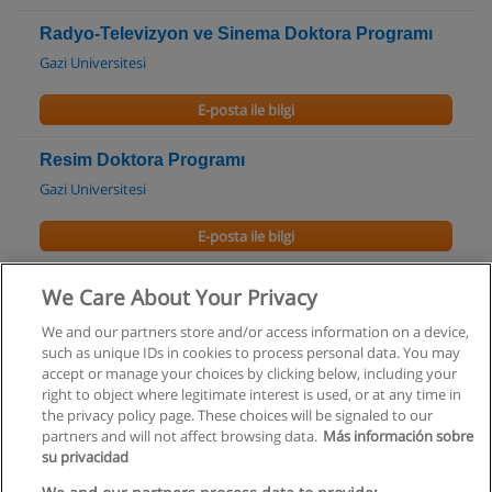
Radyo-Televizyon ve Sinema Doktora Programı
Gazi Universitesi
E-posta ile bilgi
Resim Doktora Programı
Gazi Universitesi
E-posta ile bilgi
Estetisyenlik Kursu
We Care About Your Privacy
T.C. MEB Özel Bilgem Güzellik Kursu
We and our partners store and/or access information on a device,
such as unique IDs in cookies to process personal data. You may
E-posta ile bilgi
accept or manage your choices by clicking below, including your
right to object where legitimate interest is used, or at any time in
the privacy policy page. These choices will be signaled to our
partners and will not affect browsing data.
Más información sobre
su privacidad
Kullanım koşulları