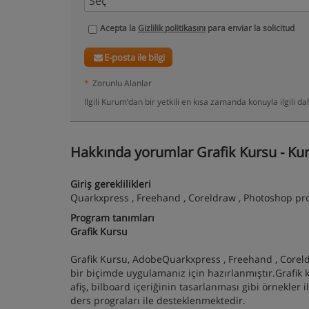
Acepta la
Gizlilik politikasını
para enviar la solicitud
E-posta ile bilgi
*
Zorunlu Alanlar
Ilgili Kurum’dan bir yetkili en kısa zamanda konuyla ilgili 
Hakkında yorumlar Grafik Kursu - Kur
Giriş gereklilikleri
Quarkxpress , Freehand , Coreldraw , Photoshop prog
Program tanımları
Grafik Kursu
Grafik Kursu, AdobeQuarkxpress , Freehand , Coreldr
bir biçimde uygulamanız için hazırlanmıştır.Grafik ku
afiş, bilboard içeriğinin tasarlanması gibi örnekler i
ders prograları ile desteklenmektedir.