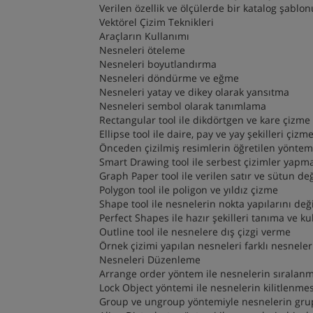
Verilen özellik ve ölçülerde bir katalog şablo
Vektörel Çizim Teknikleri
Araçların Kullanımı
Nesneleri öteleme
Nesneleri boyutlandırma
Nesneleri döndürme ve eğme
Nesneleri yatay ve dikey olarak yansıtma
Nesneleri sembol olarak tanımlama
Rectangular tool ile dikdörtgen ve kare çizme
Ellipse tool ile daire, pay ve yay şekilleri çizm
Önceden çizilmiş resimlerin öğretilen yönteml
Smart Drawing tool ile serbest çizimler yapm
Graph Paper tool ile verilen satır ve sütun de
Polygon tool ile poligon ve yıldız çizme
Shape tool ile nesnelerin nokta yapılarını değ
Perfect Shapes ile hazır şekilleri tanıma ve k
Outline tool ile nesnelere dış çizgi verme
Örnek çizimi yapılan nesneleri farklı nesnele
Nesneleri Düzenleme
Arrange order yöntem ile nesnelerin sıralan
Lock Object yöntemi ile nesnelerin kilitlenmes
Group ve ungroup yöntemiyle nesnelerin grup