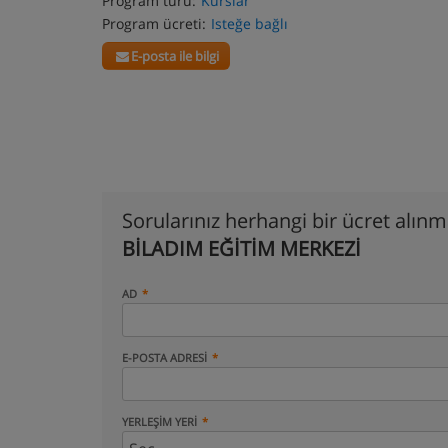
Program türü:
Kurslar
Program ücreti:
Isteğe bağlı
E-posta ile bilgi
Sorularınız herhangi bir ücret alın
BİLADIM EĞİTİM MERKEZİ
AD
E-POSTA ADRESI
YERLEŞIM YERI