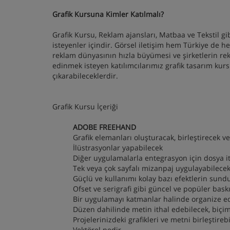
Grafik Kursuna Kimler Katılmalı?
Grafik Kursu, Reklam ajansları, Matbaa ve Tekstil gi
isteyenler içindir. Görsel iletişim hem Türkiye de
reklam dünyasının hızla büyümesi ve şirketlerin re
edinmek isteyen katılımcılarımız grafik tasarım kursun
çıkarabileceklerdir.
Grafik Kursu İçeriği
ADOBE FREEHAND
Grafik elemanları oluşturacak, birleştirecek ve
İlüstrasyonlar yapabilecek
Diğer uygulamalarla entegrasyon için dosya it
Tek veya çok sayfalı mizanpaj uygulayabilece
Güçlü ve kullanımı kolay bazı efektlerin sun
Ofset ve serigrafi gibi güncel ve popüler bask
Bir uygulamayı katmanlar halinde organize e
Düzen dahilinde metin ithal edebilecek, biçim
Projelerinizdeki grafikleri ve metni birleştireb
Vektörel nedir