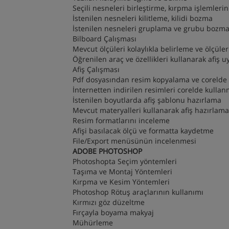
Seçili nesneleri birleştirme, kırpma işlemleri
İstenilen nesneleri kilitleme, kilidi bozma
İstenilen nesneleri gruplama ve grubu bozm
Bilboard Çalışması
Mevcut ölçüleri kolaylıkla belirleme ve ölçüle
Öğrenilen araç ve özellikleri kullanarak afiş
Afiş Çalışması
Pdf dosyasından resim kopyalama ve corelde
İnternetten indirilen resimleri corelde kulla
İstenilen boyutlarda afiş şablonu hazırlama
Mevcut materyalleri kullanarak afiş hazırlama
Resim formatlarını inceleme
Afişi basılacak ölçü ve formatta kaydetme
File/Export menüsünün incelenmesi
ADOBE PHOTOSHOP
Photoshopta Seçim yöntemleri
Taşıma ve Montaj Yöntemleri
Kırpma ve Kesim Yöntemleri
Photoshop Rötuş araçlarının kullanımı
Kırmızı göz düzeltme
Fırçayla boyama makyaj
Mühürleme