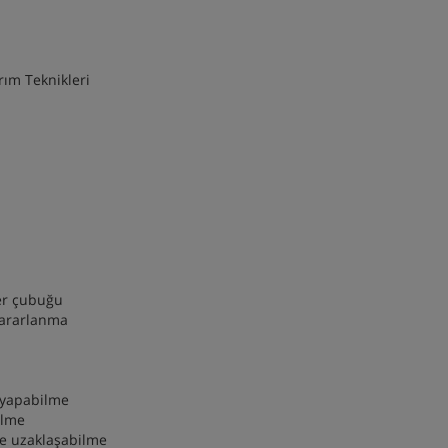
arım Teknikleri
ler çubuğu
yararlanma
i yapabilme
ilme
ve uzaklaşabilme