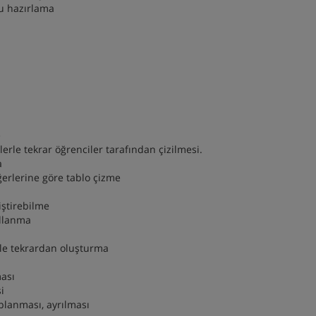
nu hazırlama
e
erle tekrar öğrenciler tarafından çizilmesi.
a
ğerlerine göre tablo çizme
iştirebilme
ullanma
rle tekrardan oluşturma
ması
i
lanması, ayrılması