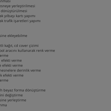
lanması
esneye yerleştirilmesi
e dönüştürülmesi
k yılbaşı kartı yapımı
k trafik işaretleri yapımı
rsine ekleyebilme
li kağıt, cd cover çizimi
tool aracını kullanarak renk verme
verme
i efekti verme
e efekti verme
 nesnelere derinlik verme
k efekti verme
verme
iyah beyaz forma dönüştürme
rini değiştirme
rsine yerleştirme
lanma