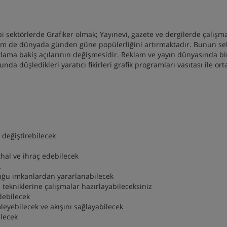
bi sektörlerde Grafiker olmak; Yayınevi, gazete ve dergilerde çalışm
 hem de dünyada günden güne popülerliğini artırmaktadır. Bunun s
klama bakiş açılarının değişmesidir. Reklam ve yayın dünyasında bi
da düşledikleri yaratıcı fikirleri grafik programları vasıtası ile ort
 değiştirebilecek
hal ve ihraç edebilecek
k
duğu imkanlardan yararlanabilecek
ı tekniklerine çalışmalar hazırlayabileceksiniz
debilecek
leyebilecek ve akışını sağlayabilecek
ilecek