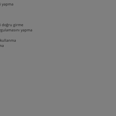
ni yapma
a
ri doğru girme
 uygulamasını yapma
 kullanma
nma