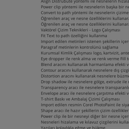
Align Distrubute yöntemi ile nesnelerin hiza
Power clip yöntemi ile nesnelerin başka bir n
Convert to path yöntemi ile nesnelerin çizim
Öğrenilen araç ve nesne özelliklerini kullanara
Öğrenilen araç ve nesne özelliklerini kullanara
Vaktörel Çizim Teknikleri - Logo Çalışması
Fit Text to path özelliğini kullanma
Import edilen metinleri istenen şekillerin içe
Paragraf metinlerin kontrolünü sağlama
Kurumsal Kimlik Çalışması logo, kartvizit, antet
Eye dropper ile renk alma ve renk verme Fill 
Blend aracını kullanarak harmanlama efekti 
Contour aracını kullanarak nesnelere dış çizg
Distortion aracını kullanarak nesnelere büzm
Drop shadow ile nesnelere gölge, extrude ile
Transparency aracı ile nesnelere transparanlı
Envelope aracı ile nesnelere çarpıtma efekti 
T-shirt Baskı ve Ambalaj Çizimi Çalışması
Import edilen resmin Corel PhotoPaint ile s
Shape aracı ile hazır şekillerin çizim özellikle
Power clip ile bir nesneyi diğer bir nesne içe
Nesneleri hizalama ve kılavuz çizgilerini kul
Yazıları kolaylıkla eğme ve bükme