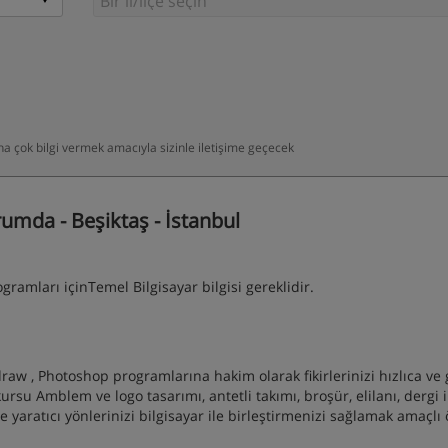
daha çok bilgi vermek amacıyla sizinle iletişime geçecek
umda - Beşiktaş - İstanbul
ramları içinTemel Bilgisayar bilgisi gereklidir.
aw , Photoshop programlarına hakim olarak fikirlerinizi hızlıca ve
rsu Amblem ve logo tasarımı, antetli takımı, broşür, elilanı, dergi i
le yaratıcı yönlerinizi bilgisayar ile birleştirmenizi sağlamak amaçlı 