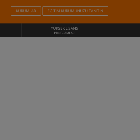
KURUMLAR
EĞITIM KURUMUNUZU TANITIN
YÜKSEK LISANS
PROGRAMLARI