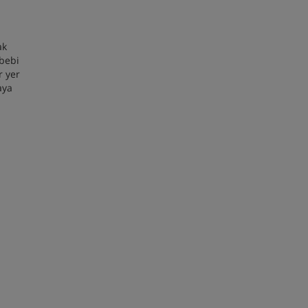
ak
ebebi
r yer
aya