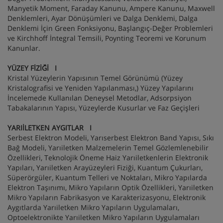
Manyetik Moment, Faraday Kanunu, Ampere Kanunu, Maxwell
Denklemleri, Ayar Dönüşümleri ve Dalga Denklemi, Dalga
Denklemi İçin Green Fonksiyonu, Başlangıç-Değer Problemleri
ve Kirchhoff İntegral Temsili, Poynting Teoremi ve Korunum
Kanunlar.
YÜZEY FİZİĞİ I
Kristal Yüzeylerin Yapısının Temel Görünümü (Yüzey
Kristalografisi ve Yeniden Yapılanması,) Yüzey Yapılarını
İncelemede Kullanılan Deneysel Metodlar, Adsorpsiyon
Tabakalarının Yapısı, Yüzeylerde Kusurlar ve Faz Geçişleri
YARIİLETKEN AYGITLAR I
Serbest Elektron Modeli, Yarıserbest Elektron Band Yapısı, Sıkı
Bağ Modeli, Yarıiletken Malzemelerin Temel Gözlemlenebilir
Özellikleri, Teknolojik Öneme Haiz Yarıiletkenlerin Elektronik
Yapıları, Yarıiletken Arayüzeyleri Fiziği, Kuantum Çukurları,
Süperörgüler, Kuantum Telleri ve Noktaları, Mikro Yapılarda
Elektron Taşınımı, Mikro Yapıların Optik Özellikleri, Yarıiletken
Mikro Yapıların Fabrikasyon ve Karakterizasyonu, Elektronik
Aygıtlarda Yarıiletken Mikro Yapıların Uygulamaları,
Optoelektronikte Yarıiletken Mikro Yapıların Uygulamaları