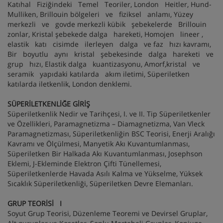
Katıhal Fiziğindeki Temel Teoriler, London Heitler, Hund-
Mulliken, Brillouin bölgeleri ve fiziksel anlamı, Yüzey
merkezli ve govde merkezli kübik şebekelerde Brillouin
zonlar, Kristal şebekede dalga hareketi, Homojen lineer ,
elastik katı cisimde ilerleyen dalga ve faz hızı kavramı,
Bir boyutlu aynı kristal şebekesinde dalga hareketi ve
grup hızı, Elastik dalga kuantizasyonu, Amorf,kristal ve
seramik yapıdaki katılarda akım iletimi, Süperiletken
katılarda iletkenlik, London denklemi.
SÜPERİLETKENLİĞE GİRİŞ
Süperiletkenlik Nedir ve Tarihçesi, I. ve II. Tip Süperiletkenler
ve Özellikleri, Paramagnetizma – Diamagnetizma, Van Vleck
Paramagnetizması, Süperiletkenliğin BSC Teorisi, Enerji Aralığı
Kavramı ve Ölçülmesi, Manyetik Akı Kuvantumlanması,
Süperiletken Bir Halkada Akı Kuvantumlanması, Josephson
Eklemi, J-Ekleminde Elektron Çifti Tünellemesi,
Süperiletkenlerde Havada Asılı Kalma ve Yükselme, Yüksek
Sıcaklık Süperiletkenliği, Süperiletken Devre Elemanları.
GRUP TEORİSİ I
Soyut Grup Teorisi, Düzenleme Teoremi ve Devirsel Gruplar,