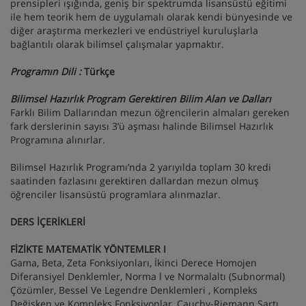
prensipleri ışığında, geniş bir spektrumda lisansüstü eğitimi
ile hem teorik hem de uygulamalı olarak kendi bünyesinde ve
diğer araştırma merkezleri ve endüstriyel kuruluşlarla
bağlantılı olarak bilimsel çalışmalar yapmaktır.
Programın Dili :
Türkçe
Bilimsel Hazırlık Program Gerektiren Bilim Alan ve Dalları
Farklı Bilim Dallarından mezun öğrencilerin almaları gereken
fark derslerinin sayısı 3’ü aşması halinde Bilimsel Hazırlık
Programına alınırlar.
Bilimsel Hazırlık Programı’nda 2 yarıyılda toplam 30 kredi
saatinden fazlasını gerektiren dallardan mezun olmuş
öğrenciler lisansüstü programlara alınmazlar.
DERS İÇERİKLERİ
FİZİKTE MATEMATİK YÖNTEMLER I
Gama, Beta, Zeta Fonksiyonları, İkinci Derece Homojen
Diferansiyel Denklemler, Norma l ve Normalaltı (Subnormal)
Çözümler, Bessel Ve Legendre Denklemleri , Kompleks
Değişken ve Kompleks Fonksiyonlar, Cauchy-Riemann Şartı,