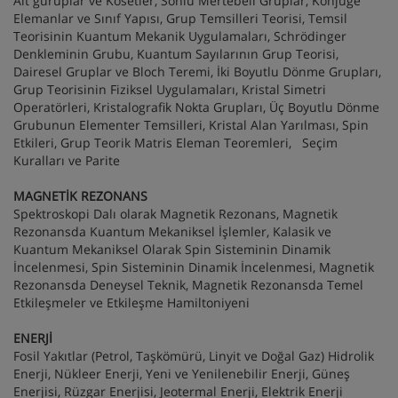
Alt guruplar ve Kosetler, Sonlu Mertebeli Gruplar, Konjuge
Elemanlar ve Sınıf Yapısı, Grup Temsilleri Teorisi, Temsil
Teorisinin Kuantum Mekanik Uygulamaları, Schrödinger
Denkleminin Grubu, Kuantum Sayılarının Grup Teorisi,
Dairesel Gruplar ve Bloch Teremi, İki Boyutlu Dönme Grupları,
Grup Teorisinin Fiziksel Uygulamaları, Kristal Simetri
Operatörleri, Kristalografik Nokta Grupları, Üç Boyutlu Dönme
Grubunun Elementer Temsilleri, Kristal Alan Yarılması, Spin
Etkileri, Grup Teorik Matris Eleman Teoremleri, Seçim
Kuralları ve Parite
MAGNETİK REZONANS
Spektroskopi Dalı olarak Magnetik Rezonans, Magnetik
Rezonansda Kuantum Mekaniksel İşlemler, Kalasik ve
Kuantum Mekaniksel Olarak Spin Sisteminin Dinamik
İncelenmesi, Spin Sisteminin Dinamik İncelenmesi, Magnetik
Rezonansda Deneysel Teknik, Magnetik Rezonansda Temel
Etkileşmeler ve Etkileşme Hamiltoniyeni
ENERJİ
Fosil Yakıtlar (Petrol, Taşkömürü, Linyit ve Doğal Gaz) Hidrolik
Enerji, Nükleer Enerji, Yeni ve Yenilenebilir Enerji, Güneş
Enerjisi, Rüzgar Enerjisi, Jeotermal Enerji, Elektrik Enerji