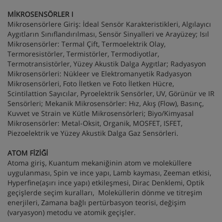
MİKROSENSÖRLER I
Mikrosensörlere Giriş: İdeal Sensör Karakteristikleri, Algılayıcı
Aygıtların Sınıflandırılması, Sensör Sinyalleri ve Arayüzey; Isıl
Mikrosensörler: Termal Çift, Termoelektrik Olay,
Termoresistörler, Termistörler, Termodiyotlar,
Termotransistörler, Yüzey Akustik Dalga Aygıtlar; Radyasyon
Mikrosensörleri: Nükleer ve Elektromanyetik Radyasyon
Mikrosensörleri, Foto İletken ve Foto İletken Hücre,
Scintilattion Sayıcılar, Pyroelektrik Sensörler, UV, Görünür ve IR
Sensörleri; Mekanik Mikrosensörler: Hız, Akış (Flow), Basınç,
Kuvvet ve Strain ve Kütle Mikrosensörleri; Biyo/Kimyasal
Mikrosensörler: Metal-Oksit, Organik, MOSFET, ISFET,
Piezoelektrik ve Yüzey Akustik Dalga Gaz Sensörleri.
ATOM FİZİĞİ
Atoma giriş, Kuantum mekaniğinin atom ve moleküllere
uygulanması, Spin ve ince yapı, Lamb kayması, Zeeman etkisi,
Hyperfine(aşırı ince yapı) etkileşmesi, Dirac Denklemi, Optik
geçişlerde seçim kuralları, Moleküllerin dönme ve titreşim
enerjileri, Zamana bağlı pertürbasyon teorisi, değişim
(varyasyon) metodu ve atomik geçişler.