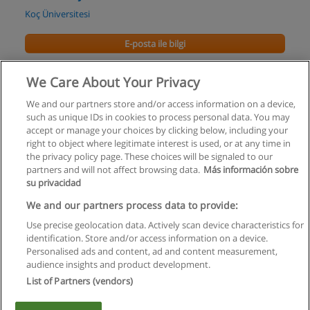
Koç Üniversitesi
E-posta ile bilgi
Master of Science (M.Sc.) in Physics
We Care About Your Privacy
Koç Üniversitesi
We and our partners store and/or access information on a device,
such as unique IDs in cookies to process personal data. You may
E-posta ile bilgi
accept or manage your choices by clicking below, including your
right to object where legitimate interest is used, or at any time in
the privacy policy page. These choices will be signaled to our
partners and will not affect browsing data.
Más información sobre
su privacidad
Kullanım koşulları
We and our partners process data to provide:
Use precise geolocation data. Actively scan device characteristics for
Gizlilik politikası
identification. Store and/or access information on a device.
Personalised ads and content, ad and content measurement,
İletişim Educaedu
audience insights and product development.
List of Partners (vendors)
Copyright © Educaedu Business S.L. - CIF : B-95610580: -
www.educaedu-turkiye.com