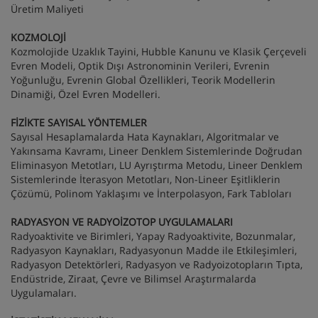
Üretim Maliyeti
KOZMOLOJİ
Kozmolojide Uzaklık Tayini, Hubble Kanunu ve Klasik Çerçeveli
Evren Modeli, Optik Dışı Astronominin Verileri, Evrenin
Yoğunluğu, Evrenin Global Özellikleri, Teorik Modellerin
Dinamiği, Özel Evren Modelleri.
FİZİKTE SAYISAL YÖNTEMLER
Sayısal Hesaplamalarda Hata Kaynakları, Algoritmalar ve
Yakınsama Kavramı, Lineer Denklem Sistemlerinde Doğrudan
Eliminasyon Metotları, LU Ayrıştırma Metodu, Lineer Denklem
Sistemlerinde İterasyon Metotları, Non-Lineer Eşitliklerin
Çözümü, Polinom Yaklaşımı ve İnterpolasyon, Fark Tabloları
RADYASYON VE RADYOİZOTOP UYGULAMALARI
Radyoaktivite ve Birimleri, Yapay Radyoaktivite, Bozunmalar,
Radyasyon Kaynakları, Radyasyonun Madde ile Etkileşimleri,
Radyasyon Detektörleri, Radyasyon ve Radyoizotopların Tıpta,
Endüstride, Ziraat, Çevre ve Bilimsel Araştırmalarda
Uygulamaları.