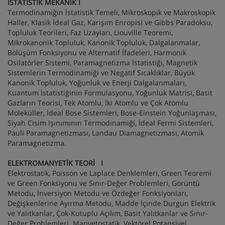
İSTATİSTİK MEKANİK I
Termodinamiğin İstatistik Temeli, Mikroskopik ve Makroskopik
Haller, Klasik İdeal Gaz, Karışım Enropisi ve Gibbs Paradoksu,
Topluluk Teorileri, Faz Uzayları, Liouville Teoremi,
Mikrokanonik Topluluk, Kanonik Topluluk, Dalgalanmalar,
Bölüşüm Fonksiyonu ve Alternatif İfadeleri, Harmonik
Osilatörler Sistemi, Paramagnetizma İstatistiği, Magnetik
Sistemlerin Termodinamiği ve Negatif Sıcaklıklar, Büyük
Kanonik Topluluk, Yoğunluk ve Enerji Dalgalanmaları,
Kuantum İstatistiğinin Formulasyonu, Yoğunluk Matrisi, Basit
Gazların Teorisi, Tek Atomlu, İki Atomlu ve Çok Atomlu
Moleküller, İdeal Bose Sistemleri, Bose-Einstein Yoğunlaşması,
Siyah Cisim Işınımının Termodinamiği, İdeal Fermi Sistemleri,
Pauli Paramagnetizması, Landau Diamagnetizması, Atomik
Paramagnetizma.
ELEKTROMANYETİK TEORİ I
Elektrostatik, Poisson ve Laplace Denklemleri, Green Teoremi
ve Green Fonksiyonu ve Sınır-Değer Problemleri, Görüntü
Metodu, İnversiyon Metodu ve Özdeğer Fonksiyonları,
Değişkenlerine Ayırma Metodu, Madde İçinde Durgun Elektrik
ve Yalıtkanlar, Çok-Kutuplu Açılım, Basit Yalıtkanlar ve Sınır-
Değer Problemleri. Manyetostatik, Vektörel Potansiyel,