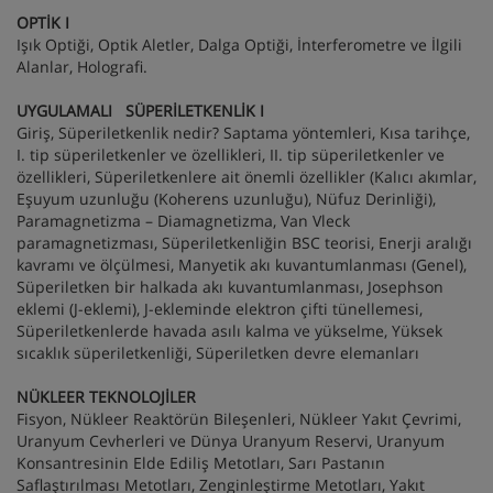
OPTİK I
Işık Optiği, Optik Aletler, Dalga Optiği, İnterferometre ve İlgili
Alanlar, Holografi.
UYGULAMALI SÜPERİLETKENLİK I
Giriş, Süperiletkenlik nedir? Saptama yöntemleri, Kısa tarihçe,
I. tip süperiletkenler ve özellikleri, II. tip süperiletkenler ve
özellikleri, Süperiletkenlere ait önemli özellikler (Kalıcı akımlar,
Eşuyum uzunluğu (Koherens uzunluğu), Nüfuz Derinliği),
Paramagnetizma – Diamagnetizma, Van Vleck
paramagnetizması, Süperiletkenliğin BSC teorisi, Enerji aralığı
kavramı ve ölçülmesi, Manyetik akı kuvantumlanması (Genel),
Süperiletken bir halkada akı kuvantumlanması, Josephson
eklemi (J-eklemi), J-ekleminde elektron çifti tünellemesi,
Süperiletkenlerde havada asılı kalma ve yükselme, Yüksek
sıcaklık süperiletkenliği, Süperiletken devre elemanları
NÜKLEER TEKNOLOJİLER
Fisyon, Nükleer Reaktörün Bileşenleri, Nükleer Yakıt Çevrimi,
Uranyum Cevherleri ve Dünya Uranyum Reservi, Uranyum
Konsantresinin Elde Ediliş Metotları, Sarı Pastanın
Saflaştırılması Metotları, Zenginleştirme Metotları, Yakıt