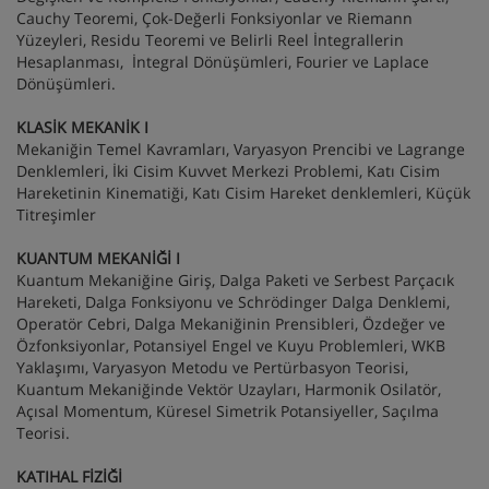
Cauchy Teoremi, Çok-Değerli Fonksiyonlar ve Riemann
Yüzeyleri, Residu Teoremi ve Belirli Reel İntegrallerin
Hesaplanması, İntegral Dönüşümleri, Fourier ve Laplace
Dönüşümleri.
KLASİK MEKANİK I
Mekaniğin Temel Kavramları, Varyasyon Prencibi ve Lagrange
Denklemleri, İki Cisim Kuvvet Merkezi Problemi, Katı Cisim
Hareketinin Kinematiği, Katı Cisim Hareket denklemleri, Küçük
Titreşimler
KUANTUM MEKANİĞİ I
Kuantum Mekaniğine Giriş, Dalga Paketi ve Serbest Parçacık
Hareketi, Dalga Fonksiyonu ve Schrödinger Dalga Denklemi,
Operatör Cebri, Dalga Mekaniğinin Prensibleri, Özdeğer ve
Özfonksiyonlar, Potansiyel Engel ve Kuyu Problemleri, WKB
Yaklaşımı, Varyasyon Metodu ve Pertürbasyon Teorisi,
Kuantum Mekaniğinde Vektör Uzayları, Harmonik Osilatör,
Açısal Momentum, Küresel Simetrik Potansiyeller, Saçılma
Teorisi.
KATIHAL FİZİĞİ