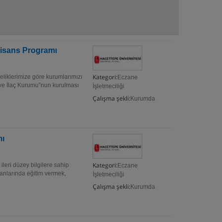
Lisans Programı
Kategori:
liklerimize göre kurumlarımızı
Eczane
iye İlaç Kurumu”nun kurulması
İşletmeciliği
Çalışma şekli:
Kurumda
mı
Kategori:
ileri düzey bilgilere sahip
Eczane
alanlarında eğitim vermek,
İşletmeciliği
Çalışma şekli:
Kurumda