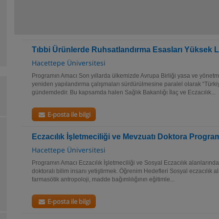
Tıbbi Ürünlerde Ruhsatlandırma Esasları Yüksek 
Hacettepe Üniversitesi
Programın Amacı Son yıllarda ülkemizde Avrupa Birliği yasa ve yönetme
yeniden yapılandırma çalışmaları sürdürülmesine paralel olarak “Türk
gündemdedir. Bu kapsamda halen Sağlık Bakanlığı İlaç ve Eczacılık...
E-posta ile bilgi
Eczacılık İşletmeciliği ve Mevzuatı Doktora Progra
Hacettepe Üniversitesi
Programın Amacı Eczacılık İşletmeciliği ve Sosyal Eczacılık alanlarında 
doktoralı bilim insanı yetiştirmek. Öğrenim Hedefleri Sosyal eczacılık 
farmasötik antropoloji, madde bağımlılığının eğitimle...
E-posta ile bilgi