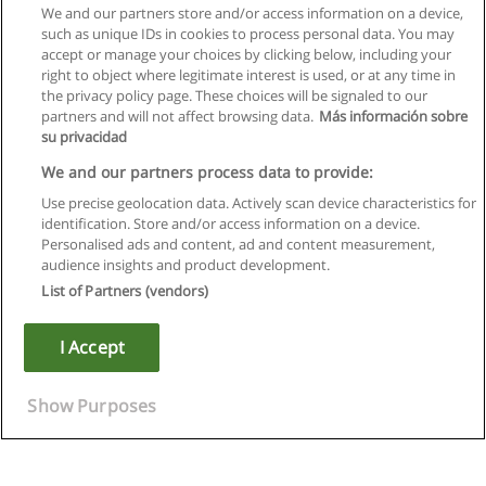
We and our partners store and/or access information on a device,
such as unique IDs in cookies to process personal data. You may
accept or manage your choices by clicking below, including your
right to object where legitimate interest is used, or at any time in
the privacy policy page. These choices will be signaled to our
partners and will not affect browsing data.
Más información sobre
su privacidad
We and our partners process data to provide:
Use precise geolocation data. Actively scan device characteristics for
identification. Store and/or access information on a device.
Kullanım koşulları
Personalised ads and content, ad and content measurement,
audience insights and product development.
Gizlilik politikası
List of Partners (vendors)
İletişim Educaedu
I Accept
Copyright © Educaedu Business S.L. - CIF : B-95610580: -
www.educaedu-turkiye.com
Show Purposes