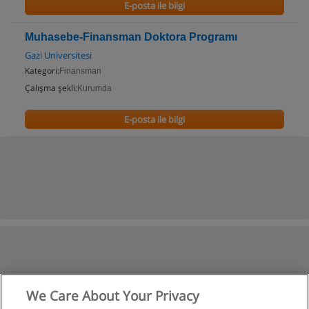
E-posta ile bilgi
Muhasebe-Finansman Doktora Programı
Gazi Universitesi
Kategori:
Finansman
Çalışma şekli:
Kurumda
E-posta ile bilgi
We Care About Your Privacy