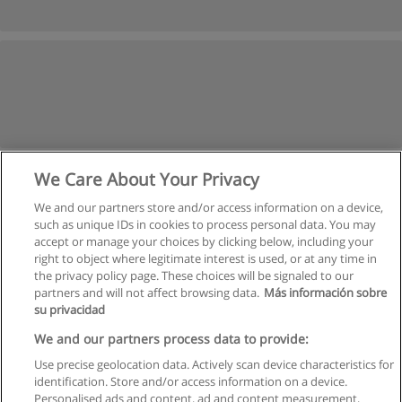
We Care About Your Privacy
We and our partners store and/or access information on a device,
such as unique IDs in cookies to process personal data. You may
accept or manage your choices by clicking below, including your
right to object where legitimate interest is used, or at any time in
the privacy policy page. These choices will be signaled to our
partners and will not affect browsing data.
Más información sobre
su privacidad
Kullanım koşulları
We and our partners process data to provide:
Use precise geolocation data. Actively scan device characteristics for
Gizlilik politikası
identification. Store and/or access information on a device.
Personalised ads and content, ad and content measurement,
İletişim Educaedu