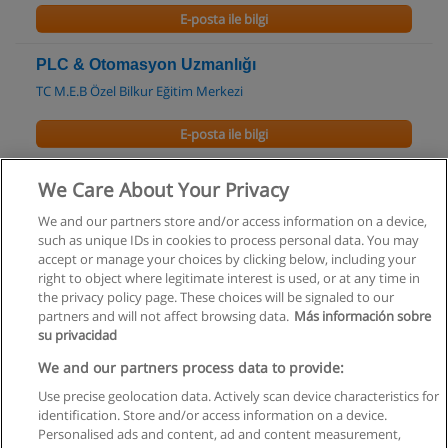
E-posta ile bilgi
PLC & Otomasyon Uzmanlığı
TC M.E.B Özel Bilkur Eğitim Merkezi
E-posta ile bilgi
PIC Microcontroller Uzmanlığı
We Care About Your Privacy
TC M.E.B Özel Bilkur Eğitim Merkezi
We and our partners store and/or access information on a device,
such as unique IDs in cookies to process personal data. You may
E-posta ile bilgi
accept or manage your choices by clicking below, including your
right to object where legitimate interest is used, or at any time in
the privacy policy page. These choices will be signaled to our
partners and will not affect browsing data.
Más información sobre
su privacidad
Kullanım koşulları
We and our partners process data to provide:
Use precise geolocation data. Actively scan device characteristics for
Gizlilik politikası
identification. Store and/or access information on a device.
Personalised ads and content, ad and content measurement,
İletişim Educaedu