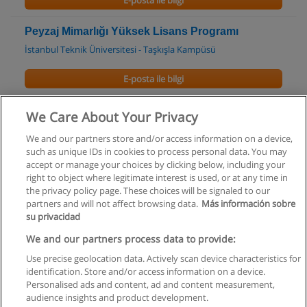
E-posta ile bilgi
Peyzaj Mimarlığı Yüksek Lisans Programı
İstanbul Teknik Üniversitesi - Taşkışla Kampüsü
E-posta ile bilgi
Peyzaj Mimarlığı Doktora Programı
We Care About Your Privacy
İstanbul Teknik Üniversitesi - Taşkışla Kampüsü
We and our partners store and/or access information on a device,
such as unique IDs in cookies to process personal data. You may
E-posta ile bilgi
accept or manage your choices by clicking below, including your
right to object where legitimate interest is used, or at any time in
the privacy policy page. These choices will be signaled to our
partners and will not affect browsing data.
Más información sobre
su privacidad
Kullanım koşulları
We and our partners process data to provide:
Use precise geolocation data. Actively scan device characteristics for
Gizlilik politikası
identification. Store and/or access information on a device.
Personalised ads and content, ad and content measurement,
İletişim Educaedu
audience insights and product development.