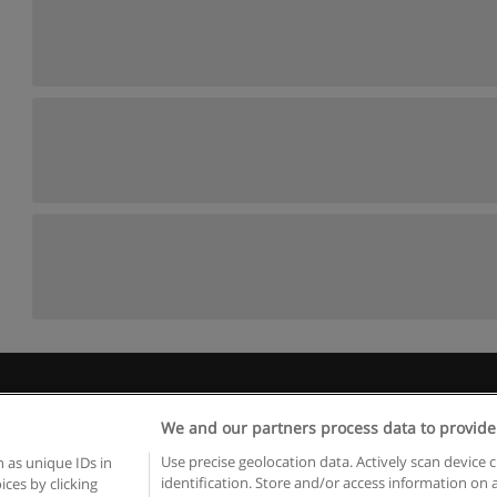
Kullanım koşulları
Gizlilik politikası
İletişim Educaedu
We and our partners process data to provide
pyright © Educaedu Business S.L. - CIF : B-95610580: -
www.educaedu-turkiye.c
Use precise geolocation data. Actively scan device c
 as unique IDs in
identification. Store and/or access information on 
ces by clicking