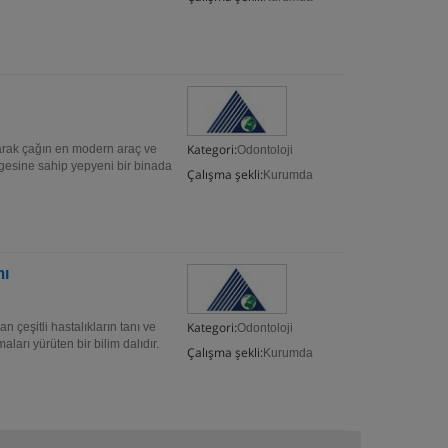
Kategori:
larak çağın en modern araç ve
Odontoloji
gesine sahip yepyeni bir binada
Çalışma şekli:
Kurumda
mı
Kategori:
n çeşitli hastalıkların tanı ve
Odontoloji
arı yürüten bir bilim dalıdır.
Çalışma şekli:
Kurumda