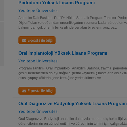
Pedodonti Yüksek Lisans Programı
Yeditepe Üniversitesi
Anabilim Dalı Başkanı: Prof.Dr. Nüket Sandallı Program Tanıtımı: Pedo
Dişleri" olan ve doğumdan ergenlik çağının sonuna kadar süregelen 
bakımından çok önemli bir kesitinde yer alan bireylerin ağız ve...
E-posta ile bilgi
Oral İmplantoloji Yüksek Lisans Programı
Yeditepe Üniversitesi
Program Tanıtımı: Oral İmplantoloji Anabilim Dalı'nda, travma, periodont
çeşitli nedenlerden dolayı doğal dişlerini kaybetmiş hastaların diş eksi
esaslı yapay köklerin çene kemiğine yerleştirilmesi ve...
E-posta ile bilgi
Oral Diagnoz ve Radyoloji Yüksek Lisans Program
Yeditepe Üniversitesi
Oral Diagnoz ve Radyoloji ana bilim dalımızda modern diş hekimliği ve r
öğrencilerimizin en güncel eğitimi ve öğretiminin temini için çalışmakta