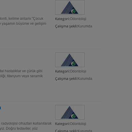
Kategori:
donti, kelime anlamı "Çocuk
Odontoloji
ve yaşamın büyüme ve gelişim
Çalışma şekli:
Kurumda
Kategori:
al hastalıklar ve çürük gibi
Odontoloji
kliği, titanyum veya seramik
Çalışma şekli:
Kurumda
ı
Kategori:
adyolojisi cihazları kullanılarak
Odontoloji
yız. Doğru tedaviler, yüz
Çalışma şekli:
Kurumda