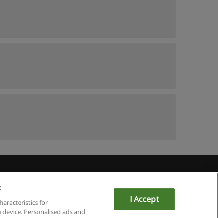
:
I Accept
om
haracteristics for
a device. Personalised ads and