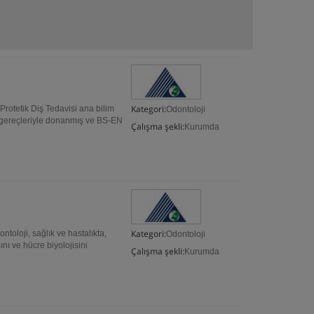
Kategori:
Protetik Diş Tedavisi ana bilim
Odontoloji
e gereçleriyle donanmış ve BS-EN
Çalışma şekli:
Kurumda
Kategori:
toloji, sağlık ve hastalıkta,
Odontoloji
nı ve hücre biyolojisini
Çalışma şekli:
Kurumda