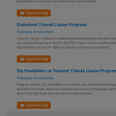
gülümseten sonuçlar için en önemli unsur olan ilk teşhis...
E-posta ile bilgi
Endodonti Yüksek Lisans Programı
Yeditepe Üniversitesi
Program Tanıtımı: Endodonti anabilim gerek preklinik gerekse klinik o
gereçleriyle donanmış ve BS-EN ISO 9002 Kalite Güvence Sistemi Bel
öğrencilerine çok ileri bir eğitim ve öğretim vermeye çalışmaktadır....
E-posta ile bilgi
Diş Hastalıkları ve Tedavisi Yüksek Lisans Progra
Yeditepe Üniversitesi
Program Tanıtımı: Diş Hastalıkları ve Tedavisi; diş sert dokularında oluşa
tedavisini inceleyen, ayrıca bu dokuların korunmasını amaçlayan çalışmal
Bunun için dişin kaybolan kısımlarının yerine konması...
E-posta ile bilgi