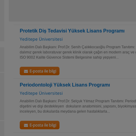
Protetik Diş Tedavisi Yüksek Lisans Programı
Yeditepe Üniversitesi
Anabilim Dalı Başkanı: Prof.Dr. Senih Çalıkkocaoğlu Program Tanıtımı: 
dalımız gerek laboratuvar gerek klinik olarak çağın en modern araç v
ISO 9002 Kalite Güvence Sistemi Belgesine sahip yepyeni...
E-posta ile bilgi
Periodontoloji Yüksek Lisans Programı
Yeditepe Üniversitesi
Anabilim Dalı Başkanı: Prof.Dr. Selçuk Yılmaz Program Tanıtımı: Periodon
dişetini ve dişi destekleyen dokuların anatomisini, yapısını, biyokimyası
inceleyen, bu dokularda meydana gelen hastalıklarla...
E-posta ile bilgi