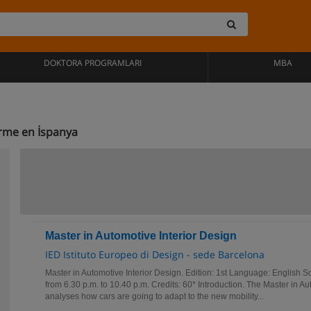
DOKTORA PROGRAMLARI
MBA
irme en İspanya
Master in Automotive Interior Design
IED Istituto Europeo di Design - sede Barcelona
Master in Automotive Interior Design. Edition: 1st Language: English 
from 6.30 p.m. to 10.40 p.m. Credits: 60* Introduction. The Master in Au
analyses how cars are going to adapt to the new mobility...