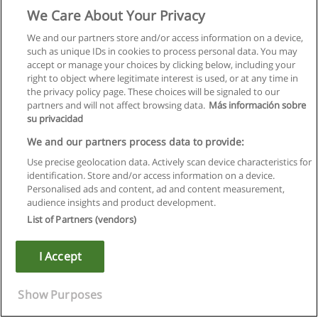
We Care About Your Privacy
We and our partners store and/or access information on a device,
such as unique IDs in cookies to process personal data. You may
accept or manage your choices by clicking below, including your
right to object where legitimate interest is used, or at any time in
the privacy policy page. These choices will be signaled to our
partners and will not affect browsing data.
Más información sobre
su privacidad
We and our partners process data to provide:
Use precise geolocation data. Actively scan device characteristics for
identification. Store and/or access information on a device.
Kullanım koşulları
Personalised ads and content, ad and content measurement,
audience insights and product development.
Gizlilik politikası
List of Partners (vendors)
İletişim Educaedu
I Accept
Copyright © Educaedu Business S.L. - CIF : B-95610580: -
www.educaedu-turkiye.com
Show Purposes