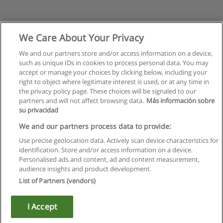
We Care About Your Privacy
We and our partners store and/or access information on a device,
such as unique IDs in cookies to process personal data. You may
accept or manage your choices by clicking below, including your
right to object where legitimate interest is used, or at any time in
the privacy policy page. These choices will be signaled to our
partners and will not affect browsing data.
Más información sobre
su privacidad
Kullanım koşulları
We and our partners process data to provide:
Use precise geolocation data. Actively scan device characteristics for
Gizlilik politikası
identification. Store and/or access information on a device.
Personalised ads and content, ad and content measurement,
İletişim Educaedu
audience insights and product development.
List of Partners (vendors)
Copyright © Educaedu Business S.L. - CIF : B-95610580: -
www.educaedu-turkiye.com
I Accept