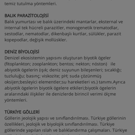
temiz tutulma yöntemleri.
BALIK PARAZİTOLOJİSİ
Balık yumurtası ve balık üzerindeki mantarlar, eksternal ve
internal tek hücreli parazitler, monogenetik trematodlar,
sestodlar, nematodlar, dikenbaşlı kurtlar, sülükler, parazit
kopepodlar, değişik mollüskler.
DENİZ BİYOLOJİSİ
Denizel ekosistemin yapısını oluşturan biyotik ögeler
(fitoplankton; zooplankton; bentos; nekton; nöston) ile
abiyotik ögelerin (ışık; deniz suyunun bileşenleri; sıcaklığı;
tuzluluğu; basınç; viskozite; pH; suda çözünmüş
oksijen;besleyici elementler;su hareketleri vs.) tanımı.Ayrıca
abiyotik ögelerin biyotik ögelere etkileri;biyotik ögelerin
aralarındaki ilişkiler ile denizlerde birincil verimi ölçme
yöntemleri.
TÜRKİYE GÖLLERİ
Göllerin jeolojik yapısı ve sınıflandırılması. Türkiye göllerinin
özellikleri, jeolojik ve biyolojik sınıflandırılması. Türkiye
göllerinde yapılan ıslah ve balıklandırma çalışmaları. Türkiye