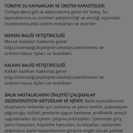
TÜRKİYE SU KAYNAKLARI VE ÜRETİM KAPASİTELERİ
Türkiye deniz,göl ve akarsularına genel bir bakış. Su
kaynaklarının,su ürünleri yetiştiriciliği ve avcılığı açısından
incelenmesi,yıllık üretim miktarları ve öneriler.
MERSİN BALIĞI YETİŞTİRİCİLİĞİ
Mersin balıkları hakkında genel
bilgi,sistematiği,biyolojileri,ekolojisi,beslenmesi ve
üretimi.Havuz tipleri ve özellikleri.
KALKAN BALIĞI YETİŞTİRİCİLİĞİ
Kalkan balıkları hakkında genel
bilgi,sistematiği,biyolojileri,ekolojisi,beslenmesi ve
üretimi.Havuz tipleri ve özellikleri.
BALIK HASTALIKLARINI ÖNLEYİCİ ÇALIŞMALAR
DEZENFEKSİYON METODLARI VE HİJYEN
Balık hastalıklarının
oluşmasını önlemek için yumurta ve yavru temini, populasyon
yoğunluğu, kaliteli yemlerle uygun besleme, profilaktik amaçlı
uygulamaları da içeren çalışma prensipleri. İşletmede giriş,
yavru havuzları, büyütme havuzları, su kanalları, kullanılan
ekipmanın balık hastalıklarının girişine engel olacak şekilde