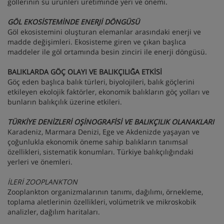
göllerinin su ürünleri üretiminde yeri ve önemi.
GÖL EKOSİSTEMİNDE ENERJİ DÖNGÜSÜ
Göl ekosistemini oluşturan elemanlar arasındaki enerji ve
madde değişimleri. Ekosisteme giren ve çıkan başlıca
maddeler ile göl ortamında besin zinciri ile enerji döngüsü.
BALIKLARDA GÖÇ OLAYI VE BALIKÇILIĞA ETKİSİ
Göç eden başlıca balık türleri, biyolojileri, balık göçlerini
etkileyen ekolojik faktörler, ekonomik balıkların göç yolları ve
bunların balıkçılık üzerine etkileri.
TÜRKİYE DENİZLERİ OŞİNOGRAFİSİ
VE BALIKÇILIK OLANAKLARI
Karadeniz, Marmara Denizi, Ege ve Akdenizde yaşayan ve
çoğunlukla ekonomik öneme sahip balıkların tanımsal
özellikleri, sistematik konumları. Türkiye balıkçılığındaki
yerleri ve önemleri.
İLERİ ZOOPLANKTON
Zooplankton organizmalarının tanımı, dağılımı, örnekleme,
toplama aletlerinin özellikleri, volümetrik ve mikroskobik
analizler, dağılım haritaları.