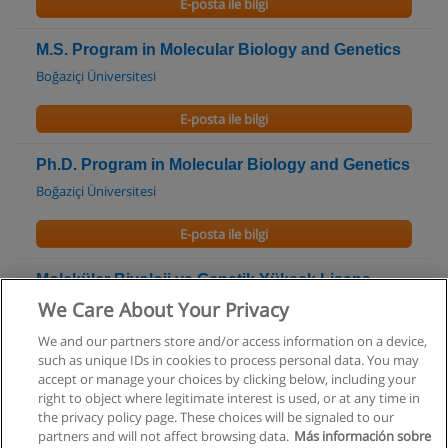
E-posta ile bilgi
M.S. Program in Molecular Biology and Genetics
Boğaziçi Üniversitesi
E-posta ile bilgi
Ph.D. Program in Molecular Biology and Genetics
Boğaziçi Üniversitesi
E-posta ile bilgi
Moleküler Biyoloji ve Genetik Yüksek Lisans
Programı
We Care About Your Privacy
İstanbul Üniversitesi - Beyazıt ve Vezneciler Kampüsü
We and our partners store and/or access information on a device,
such as unique IDs in cookies to process personal data. You may
E-posta ile bilgi
accept or manage your choices by clicking below, including your
right to object where legitimate interest is used, or at any time in
the privacy policy page. These choices will be signaled to our
partners and will not affect browsing data.
Más información sobre