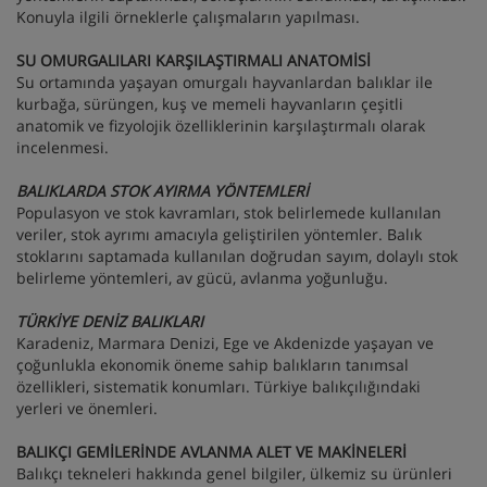
Konuyla ilgili örneklerle çalışmaların yapılması.
SU OMURGALILARI KARŞILAŞTIRMALI ANATOMİSİ
Su ortamında yaşayan omurgalı hayvanlardan balıklar ile
kurbağa, sürüngen, kuş ve memeli hayvanların çeşitli
anatomik ve fizyolojik özelliklerinin karşılaştırmalı olarak
incelenmesi.
BALIKLARDA STOK AYIRMA YÖNTEMLERİ
Populasyon ve stok kavramları, stok belirlemede kullanılan
veriler, stok ayrımı amacıyla geliştirilen yöntemler. Balık
stoklarını saptamada kullanılan doğrudan sayım, dolaylı stok
belirleme yöntemleri, av gücü, avlanma yoğunluğu.
TÜRKİYE DENİZ BALIKLARI
Karadeniz, Marmara Denizi, Ege ve Akdenizde yaşayan ve
çoğunlukla ekonomik öneme sahip balıkların tanımsal
özellikleri, sistematik konumları. Türkiye balıkçılığındaki
yerleri ve önemleri.
BALIKÇI GEMİLERİNDE AVLANMA ALET VE MAKİNELERİ
Balıkçı tekneleri hakkında genel bilgiler, ülkemiz su ürünleri