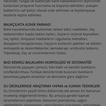
Paraziter, fungal ve bakteriyel balık hastalıklarının teşhisinde
kullanılan preparat hazırlama ve boyama teknikleri, patojen
bakterinin saf kültür olarak izole edilmesi ve biyokimyasal
testlerle teşhis edilmesi.
BALIKÇILIKTA KLİNİK FARMASİ
Balık hastalıklarında kullanılan tedavi edici maddeler, ilaç
tedavisinden başka tedavi tipleri, ilaçların orijinal kaynakları,
ilaç tipleri, kimyasal maddelerin uygulama metodları,
dozajların hesaplanması, ilaçların kullanım şekilleri ve etkileri.
Antiseptik ve dezenfektanlar, kemoterapi, antibiotik tedavisi.
Toksikoloji, ilaç ve sinonimlerinin listesi.
BAZI KEMİKLİ BALIKLARIN MORFOLOJİSİ VE SİSTEMATİĞİ
Denizlerde yaşayan çenesiz, kıkırdaklı ve kemikli balıkların
sınıflandırılması.Türkiye denizlerinde bulunan balıkların
tanınması,yaşam ortamları ve denizlere göre dağılımı.
SU ÜRÜNLERİNDE ARAŞTIRMA YAPMA ve SUNMA TEKNİKLERİ
Su Ürünlerinin çeşitli bilim dallarında ele alınan bir konunun
incelenip değerlendirilmesi. Bu amaçla gerekli kaynak
taramalarının yapılması, konunun planlanma, uygun
yöntemlerin saptanması, sonuçlarının sunulması, tartışılması.