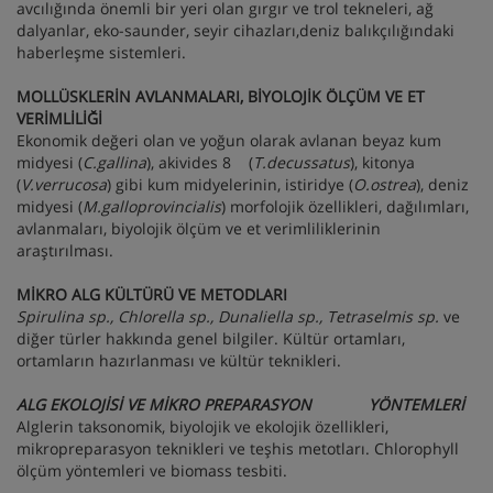
avcılığında önemli bir yeri olan gırgır ve trol tekneleri, ağ
dalyanlar, eko-saunder, seyir cihazları,deniz balıkçılığındaki
haberleşme sistemleri.
MOLLÜSKLERİN AVLANMALARI, BİYOLOJİK ÖLÇÜM VE ET
VERİMLİLİĞİ
Ekonomik değeri olan ve yoğun olarak avlanan beyaz kum
midyesi (
C.gallina
), akivides 8 (
T.decussatus
), kitonya
(
V.verrucosa
) gibi kum midyelerinin, istiridye (
O.ostrea
), deniz
midyesi (
M.galloprovincialis
) morfolojik özellikleri, dağılımları,
avlanmaları, biyolojik ölçüm ve et verimliliklerinin
araştırılması.
MİKRO ALG KÜLTÜRÜ VE METODLARI
Spirulina sp., Chlorella sp., Dunaliella sp., Tetraselmis sp.
ve
diğer türler hakkında genel bilgiler. Kültür ortamları,
ortamların hazırlanması ve kültür teknikleri.
ALG EKOLOJİSİ VE MİKRO PREPARASYON
YÖNTEMLERİ
Alglerin taksonomik, biyolojik ve ekolojik özellikleri,
mikropreparasyon teknikleri ve teşhis metotları. Chlorophyll
ölçüm yöntemleri ve biomass tesbiti.