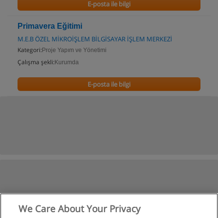
E-posta ile bilgi
Primavera Eğitimi
M.E.B ÖZEL MİKROİŞLEM BİLGİSAYAR İŞLEM MERKEZİ
Kategori:
Proje Yapım ve Yönetimi
Çalışma şekli:
Kurumda
E-posta ile bilgi
We Care About Your Privacy