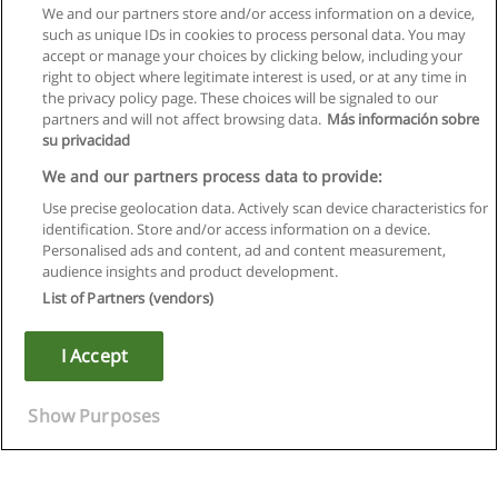
We and our partners store and/or access information on a device,
such as unique IDs in cookies to process personal data. You may
accept or manage your choices by clicking below, including your
right to object where legitimate interest is used, or at any time in
the privacy policy page. These choices will be signaled to our
partners and will not affect browsing data.
Más información sobre
su privacidad
We and our partners process data to provide:
Use precise geolocation data. Actively scan device characteristics for
identification. Store and/or access information on a device.
Kullanım koşulları
Personalised ads and content, ad and content measurement,
audience insights and product development.
Gizlilik politikası
List of Partners (vendors)
İletişim Educaedu
I Accept
Copyright © Educaedu Business S.L. - CIF : B-95610580: -
www.educaedu-turkiye.com
Show Purposes