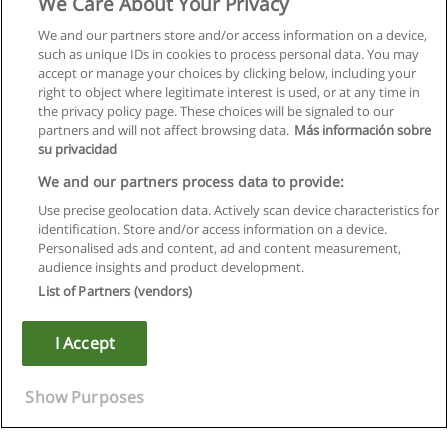
We Care About Your Privacy
We and our partners store and/or access information on a device,
such as unique IDs in cookies to process personal data. You may
accept or manage your choices by clicking below, including your
right to object where legitimate interest is used, or at any time in
the privacy policy page. These choices will be signaled to our
partners and will not affect browsing data.
Más información sobre
su privacidad
We and our partners process data to provide:
Use precise geolocation data. Actively scan device characteristics for
identification. Store and/or access information on a device.
Kullanım koşulları
Personalised ads and content, ad and content measurement,
audience insights and product development.
Gizlilik politikası
List of Partners (vendors)
İletişim Educaedu
I Accept
Copyright © Educaedu Business S.L. - CIF : B-95610580: -
www.educaedu-turkiye.com
Show Purposes