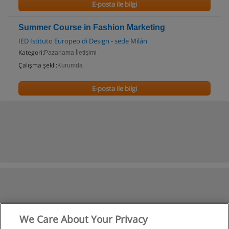
E-posta ile bilgi
Summer Course in Fashion Marketing
IED Istituto Europeo di Design - sede Milán
Kategori:
Pazarlama İletişimi
Çalışma şekli:
Kurumda
E-posta ile bilgi
We Care About Your Privacy