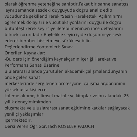
olarak öğrenme yeteneğine sahiptir.Fakat bir sahne sanatçısı
,aynı zamanda sesdeki duyguyuda doğru analiz edip
vücudunda şekillendirerek “Sesin Hareketteki Açılımını“nı
öğrenmek dolayısı ile vücut aksiyonlarını duygu ile doğru
bütünleştirerek seyirciye iletebilmenin,en ince detaylarını
bilmek zorundadır.Böylelikle seyirciyide düşünmeye sevk
ederek,beraber hissetmeye sürükleyebilir.
Değerlendirme Yöntemleri: Sınav
Önerilen Kaynaklar:
-Bu ders için önerdiğim kaynakçanın içeriği Hareket ve
Performans Sanatı üzerine
ululararası alanda yürütülen akademik çalışmalar,dünyanın
önde gelen sanat
merkezlerinde sergilenen profesyonel çalışmalar,donanımı
yüksek usta kişilerce
kaleme alınmış bilimsel makale ve kitaplar ve bu alandaki 25
yıllık deneyimimimden
oluşmakta ve uluslararası sanat eğitimine katkılar sağlayacak
yeniliçi yaklaşımlar
içermektedir.
Dersi Veren:Öğr.Gör.Tach KÖSELER PALUCH