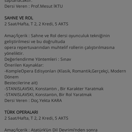
saptanacaktır.
Dersi Veren : Prof.Mesut İKTU
SAHNE VE ROL
2 Saat/Hafta, T 2, 2 Kredi, 5 AKTS
Amaç/İçerik : Sahne ve Rol dersi oyunculuk tekniğinin
geliştirilmesi ve bu doğrultuda
opera repertuvarından muhtelif rollerin çalıştırılmasına
yöneliktir.
Değerlendirme Yöntemleri : Sınav
Önerilen Kaynaklar:
-KompleOpera Edisyonları (Klasik, Romantik,Gerçekçi, Modern
Dönem
Bestecilerine ait)
-STANISLAVSKI, Konstantın , Bir Karakter Yaratmak
-STANISLAVSKI, Konstantın, Bir Rol Yaratmak
Dersi Veren : Doç.Yekta KARA
TÜRK OPERALARI
2 Saat/Hafta, T 2, 2 Kredi, 5 AKTS
Amaç/İçerik : Atatürk’ün Dil Devrimi’nden sonra