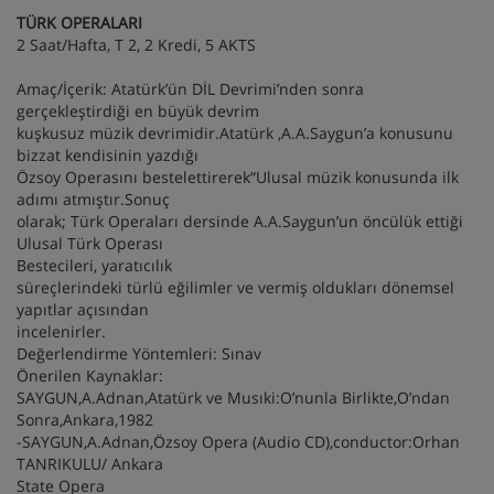
TÜRK OPERALARI
2 Saat/Hafta, T 2, 2 Kredi, 5 AKTS
Amaç/İçerik: Atatürk’ün DİL Devrimi’nden sonra
gerçekleştirdiği en büyük devrim
kuşkusuz müzik devrimidir.Atatürk ,A.A.Saygun’a konusunu
bizzat kendisinin yazdığı
Özsoy Operasını bestelettirerek“Ulusal müzik konusunda ilk
adımı atmıştır.Sonuç
olarak; Türk Operaları dersinde A.A.Saygun’un öncülük ettiği
Ulusal Türk Operası
Bestecileri, yaratıcılık
süreçlerindeki türlü eğilimler ve vermiş oldukları dönemsel
yapıtlar açısından
incelenirler.
Değerlendirme Yöntemleri: Sınav
Önerilen Kaynaklar:
SAYGUN,A.Adnan,Atatürk ve Musıki:O’nunla Birlikte,O’ndan
Sonra,Ankara,1982
-SAYGUN,A.Adnan,Özsoy Opera (Audio CD),conductor:Orhan
TANRIKULU/ Ankara
State Opera