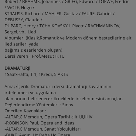
Robert / BRAHMS, Johannes / GRIEG, Edward / LOEWE, Fredric
/ WOLF, Hugo /
STRAUSS, Richard / MAHLER, Gustav / FAURE, Gabriel /
DEBUSSY, Claude /
DUPARC, Henry / TCHAİKOVSKY,I. Piyotr / RACHMANINOV,
Sergei, vb., Lied
Albümleri (Klasik,Romantik ve Modern dönem bestecilerine ait
lied serileri yada
bağımsız eserlerden oluşan)
Dersi Veren : Prof.Mesut İKTU
DRAMATURJİ
1Saat/Hafta, T 1, 1Kredi, 5 AKTS
Amaç/İçerik: Dramaturji dersi dramaturji kavramının
irdelenmesi ve uygulama
alanlarının belirlenerek örneklerle incelenmesini amaçlar.
Değerlendirme Yöntemleri : Sınav
Önerilen Kaynaklar :
-ALTAR,C.Memduh, Opera Tarihi cilt I,II,III,IV
-ROBİNSON,Paul, Opera and Ideas
-ALTAR,C.Memduh, Sanat Yolculukları
-BÜKE, Aydın, Üç Deha Üç Opera