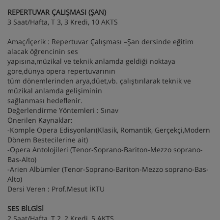
REPERTUVAR ÇALIŞMASI (ŞAN)
3 Saat/Hafta, T 3, 3 Kredi, 10 AKTS
Amaç/İçerik : Repertuvar Çalışması –Şan dersinde eğitim
alacak öğrencinin ses
yapısına,müzikal ve teknik anlamda geldiği noktaya
göre,dünya opera repertuvarının
tüm dönemlerinden arya,düet,vb. çalıştırılarak teknik ve
müzikal anlamda gelişiminin
sağlanması hedeflenir.
Değerlendirme Yöntemleri : Sınav
Önerilen Kaynaklar:
-Komple Opera Edisyonları(Klasik, Romantik, Gerçekçi,Modern
Dönem Bestecilerine ait)
-Opera Antolojileri (Tenor-Soprano-Bariton-Mezzo soprano-
Bas-Alto)
-Arien Albümler (Tenor-Soprano-Bariton-Mezzo soprano-Bas-
Alto)
Dersi Veren : Prof.Mesut İKTU
SES BİLGİSİ
2 Saat/Hafta, T 2, 2 Kredi, 5 AKTS