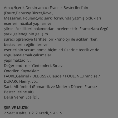
Amaç/İçerik:Dersin amacı Fransız Bestecileri’nin
(Faure,Debussy,Bizzet,Ravel,
Messaren, Poulenc,vb) şarkı formunda yazmış oldukları
eserleri müzikal yapıları ve
şiirsel özellikleri bakımından incelemektir. Fransızlara özgü
şarkı geleneğinin gelişim
süreci öğrenciye tarihsel bir kronoloji ile açıklanırken,
bestecilerin eğilimleri ve
eserlerinin yorumlanma biçimleri üzerine teorik ve de
uygulamalamalı çalışmalar
yapılmaktadır. .
Değerlendirme Yöntemleri: Sınav
Önerilen Kaynaklar:
FAURE,Gabriel / DEBUSSY,Claude / POULENC,Francise /
DUPARC,Henry, vb.,
Şarkı Albümleri (Romantik ve Modern Dönem Fransız
Bestecilerine ait)
Dersi Veren:Ece İDİL
ŞİİR VE MÜZİK
2 Saat /Hafta, T 2, 2 Kredi, 5 AKTS