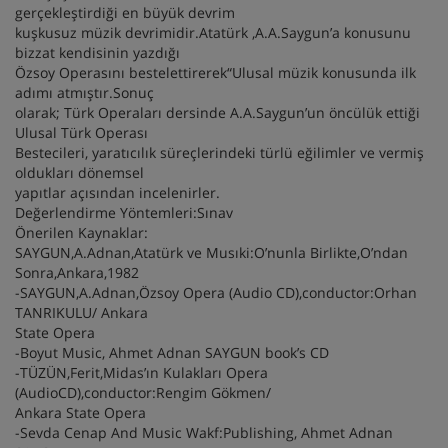
gerçekleştirdiği en büyük devrim
kuşkusuz müzik devrimidir.Atatürk ,A.A.Saygun’a konusunu
bizzat kendisinin yazdığı
Özsoy Operasını bestelettirerek“Ulusal müzik konusunda ilk
adımı atmıştır.Sonuç
olarak; Türk Operaları dersinde A.A.Saygun’un öncülük ettiği
Ulusal Türk Operası
Bestecileri, yaratıcılık süreçlerindeki türlü eğilimler ve vermiş
oldukları dönemsel
yapıtlar açısından incelenirler.
Değerlendirme Yöntemleri:Sınav
Önerilen Kaynaklar:
SAYGUN,A.Adnan,Atatürk ve Musıki:O’nunla Birlikte,O’ndan
Sonra,Ankara,1982
-SAYGUN,A.Adnan,Özsoy Opera (Audio CD),conductor:Orhan
TANRIKULU/ Ankara
State Opera
-Boyut Music, Ahmet Adnan SAYGUN book’s CD
-TÜZÜN,Ferit,Midas’ın Kulakları Opera
(AudioCD),conductor:Rengim Gökmen/
Ankara State Opera
-Sevda Cenap And Music Wakf:Publishing, Ahmet Adnan