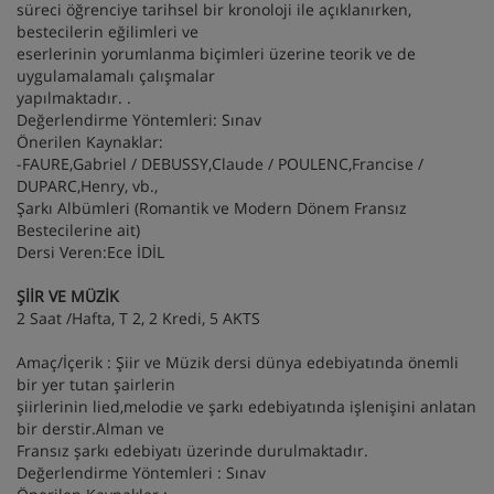
süreci öğrenciye tarihsel bir kronoloji ile açıklanırken,
bestecilerin eğilimleri ve
eserlerinin yorumlanma biçimleri üzerine teorik ve de
uygulamalamalı çalışmalar
yapılmaktadır. .
Değerlendirme Yöntemleri: Sınav
Önerilen Kaynaklar:
-FAURE,Gabriel / DEBUSSY,Claude / POULENC,Francise /
DUPARC,Henry, vb.,
Şarkı Albümleri (Romantik ve Modern Dönem Fransız
Bestecilerine ait)
Dersi Veren:Ece İDİL
ŞİİR VE MÜZİK
2 Saat /Hafta, T 2, 2 Kredi, 5 AKTS
Amaç/İçerik : Şiir ve Müzik dersi dünya edebiyatında önemli
bir yer tutan şairlerin
şiirlerinin lied,melodie ve şarkı edebiyatında işlenişini anlatan
bir derstir.Alman ve
Fransız şarkı edebiyatı üzerinde durulmaktadır.
Değerlendirme Yöntemleri : Sınav