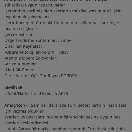
stillerdeki uygun repertuvarlar
içersinden seçilmiş olan eserlerin müzikal yorumuna ilişkin
uygulamalı çalışmaları
içerir.Korrepetitörün aktif katılımının sağlanması suretiyle
piyano eşliğinde
gerçekleştirilir
Değerlendirme Yöntemleri : Sınav
Önerilen Kaynaklar :
-Opera Antolojileri volüm I,II,III,IV
-Komple Opera Edisyonları
-Arien Albümler
-Lied Albümleri
Dersi Veren : Öğr.Gör.Rayna POPOVA
SEMİNER
2 Saat/Hafta, T 2, 0 Kredi, 5 AKTS
Amaç/İçerik : Seminer dersinde Türk Bestecileri’nin insan sesi
için yazmış oldukları
eserleri ve operaları incelenir,öğrencinin sesine uygun bazı
eserleri seslendirmesi
istenir.Ayrıca öğrenciye seminer sonunda Türk bestecilerinin