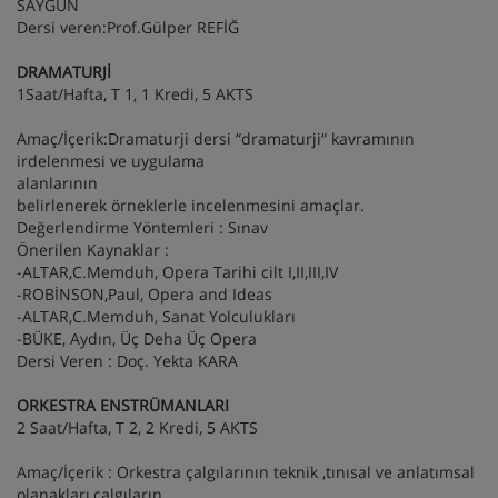
SAYGUN
Dersi veren:Prof.Gülper REFİĞ
DRAMATURJİ
1Saat/Hafta, T 1, 1 Kredi, 5 AKTS
Amaç/İçerik:Dramaturji dersi “dramaturji“ kavramının
irdelenmesi ve uygulama
alanlarının
belirlenerek örneklerle incelenmesini amaçlar.
Değerlendirme Yöntemleri : Sınav
Önerilen Kaynaklar :
-ALTAR,C.Memduh, Opera Tarihi cilt I,II,III,IV
-ROBİNSON,Paul, Opera and Ideas
-ALTAR,C.Memduh, Sanat Yolculukları
-BÜKE, Aydın, Üç Deha Üç Opera
Dersi Veren : Doç. Yekta KARA
ORKESTRA ENSTRÜMANLARI
2 Saat/Hafta, T 2, 2 Kredi, 5 AKTS
Amaç/İçerik : Orkestra çalgılarının teknik ,tınısal ve anlatımsal
olanakları,çalgıların