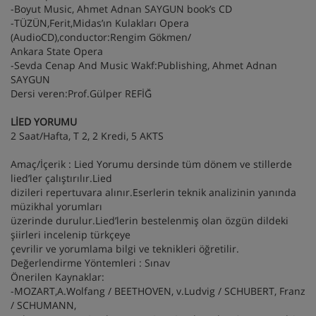
-Boyut Music, Ahmet Adnan SAYGUN book’s CD
-TÜZÜN,Ferit,Midas’ın Kulakları Opera
(AudioCD),conductor:Rengim Gökmen/
Ankara State Opera
-Sevda Cenap And Music Wakf:Publishing, Ahmet Adnan
SAYGUN
Dersi veren:Prof.Gülper REFİĞ
LİED YORUMU
2 Saat/Hafta, T 2, 2 Kredi, 5 AKTS
Amaç/İçerik : Lied Yorumu dersinde tüm dönem ve stillerde
lied’ler çalıştırılır.Lied
dizileri repertuvara alınır.Eserlerin teknik analizinin yanında
müzikhal yorumları
üzerinde durulur.Lied’lerin bestelenmiş olan özgün dildeki
şiirleri incelenip türkçeye
çevrilir ve yorumlama bilgi ve teknikleri öğretilir.
Değerlendirme Yöntemleri : Sınav
Önerilen Kaynaklar:
-MOZART,A.Wolfang / BEETHOVEN, v.Ludvig / SCHUBERT, Franz
/ SCHUMANN,