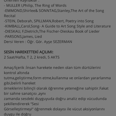
Önerilen Kaynaklar :
- MULLER I,Philip, The Ring of Words
-EMMOND,Shirlee& SONNTAG,Stanley,The Art of the Song
Recital
-STEIN, Deborah, SPILLMAN,Robert, Poetry into Song
-KIMBALL,Carol,Song- A Guide to Art Song Style and Literature
-DIESKAU, F,Dietrich,The Fischer-Dieskau Book of Lieder
-PARSONS,James, Lied
Dersi Veren : Öğr. Gör. Ayşe SEZERMAN
SESİN HAREKETTEKİ AÇILIMI:
2 Saat/Hafta, T 2, 2 kredi, 5 AKTS
Amaç/İçerik :İnsan harekete neden olan tüm dürtülerini
kontrol altında
tutma,geliştirme,form etme,kullanma ve onlardan yararlanma
gibi,belirli hareket
örneklerini bilinçli olarak öğrenme yeteneğine sahiptir.Fakat
bir sahne sanatçısı ,aynı
zamanda sesdeki duyguyuda doğru analiz edip vücudunda
şekillendirerek “Sesi
Görselleştirmeyi“ öğrenmek dolayısı ile vücut aksiyonlarını
duygu ile doğru