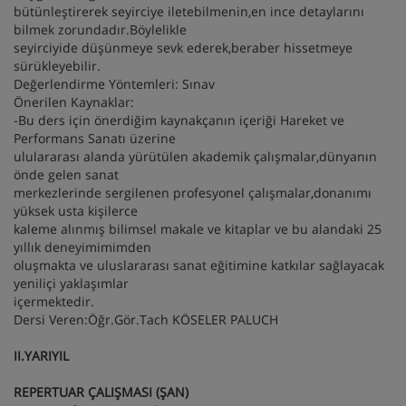
bütünleştirerek seyirciye iletebilmenin,en ince detaylarını
bilmek zorundadır.Böylelikle
seyirciyide düşünmeye sevk ederek,beraber hissetmeye
sürükleyebilir.
Değerlendirme Yöntemleri: Sınav
Önerilen Kaynaklar:
-Bu ders için önerdiğim kaynakçanın içeriği Hareket ve
Performans Sanatı üzerine
ululararası alanda yürütülen akademik çalışmalar,dünyanın
önde gelen sanat
merkezlerinde sergilenen profesyonel çalışmalar,donanımı
yüksek usta kişilerce
kaleme alınmış bilimsel makale ve kitaplar ve bu alandaki 25
yıllık deneyimimimden
oluşmakta ve uluslararası sanat eğitimine katkılar sağlayacak
yeniliçi yaklaşımlar
içermektedir.
Dersi Veren:Öğr.Gör.Tach KÖSELER PALUCH
II.YARIYIL
REPERTUAR ÇALIŞMASI (ŞAN)