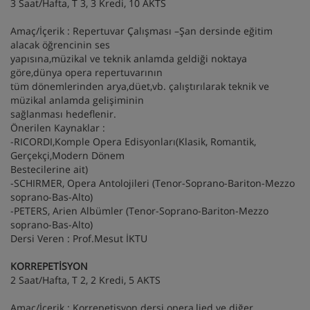
3 Saat/Hafta, T 3, 3 Kredi, 10 AKTS
Amaç/İçerik : Repertuvar Çalışması –Şan dersinde eğitim
alacak öğrencinin ses
yapısına,müzikal ve teknik anlamda geldiği noktaya
göre,dünya opera repertuvarının
tüm dönemlerinden arya,düet,vb. çalıştırılarak teknik ve
müzikal anlamda gelişiminin
sağlanması hedeflenir.
Önerilen Kaynaklar :
-RICORDI,Komple Opera Edisyonları(Klasik, Romantik,
Gerçekçi,Modern Dönem
Bestecilerine ait)
-SCHIRMER, Opera Antolojileri (Tenor-Soprano-Bariton-Mezzo
soprano-Bas-Alto)
-PETERS, Arien Albümler (Tenor-Soprano-Bariton-Mezzo
soprano-Bas-Alto)
Dersi Veren : Prof.Mesut İKTU
KORREPETİSYON
2 Saat/Hafta, T 2, 2 Kredi, 5 AKTS
Amaç/İçerik : Korrepetisyon dersi opera,lied ve diğer