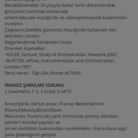
BarokDönemden 20.yüzyıla kadar farklı dönemlerdeki
gelişimleri,senfonik orkestrada
orkestrada,oda müziğinde ve solorepertuvarda kullanımları
incelenir.
Çalgıların,özellikle günümüz müziğinde kullanılan ileri
teknikleri tanıtılır
Değerlendirme Yöntemleri:Sınav
Önerilen Kaynaklar:
-ADLER, Samuel, Study of Orchestration, Newyork,2002
-BLATTER, Alfred, Instrumentation and Orchestration,
London,1997
Dersi Veren : Öğr.Gör.Ahmet ALTINEL
FRANSIZ ŞARKILARI YORUMU
2 Saat/Hafta, T 2, 2 Kredi, 5 AKTS
Amaç/İçerik: Dersin amacı Fransız Bestecilerinin
(Faure,Debussy,Bizzet,Ravel,
Messaren, Poulenc,vb) şarkı formunda yazmış oldukları
eserleri müzikal yapıları ve
şiirsel özellikleri bakımından incelemektir. Fransızlara özgü
şarkı geleneğinin gelişim