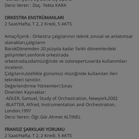
Dersi Veren : Doç. Yekta KARA
ORKESTRA ENSTRÜMANLARI
2 Saat/Hafta, T 2, 2 Kredi, 5 AKTS
Amaç/İçerik : Orkestra çalgılarının teknik ,tınısal ve anlatımsal
olanakları,çalgıların
BarokDönemden 20.yüzyıla kadar farklı dönemlerdeki
gelişimleri,senfonik orkestrada
orkestrada,odamüziğinde ve solorepertuvarda kullanımları
incelenir.
Çalgıların,özellikle günümüz müziğinde kullanılan ileri
teknikleri tanıtılır.
Değerlendirme Yöntemleri:Sınav
Önerilen Kaynaklar:
-ADLER, Samuel, Study of Orchestration, Newyork,2002
-BLATTER, Alfred, Instrumentation and Orchestration,
London,1997
Dersi Veren: Öğr.Gör.Ahmet ALTINEL
FRANSIZ ŞARKILARI YORUMU
2 Saat/Hafta, T 2, 2 Kredi, 5 AKTS