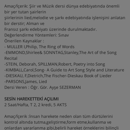
Amaç/İçerik: Şiir ve Müzik dersi dünya edebiyatında önemli
bir yer tutan şairlerin
şiirlerinin lied,melodie ve şarkı edebiyatında işlenişini anlatan
bir derstir; Alman ve
Fransız şarkı edebiyatı üzerinde durulmaktadır.
Değerlendirme Yöntemleri: Sınav
Önerilen Kaynaklar :
- MULLER I,Philip, The Ring of Words
-EMMOND,Shirlee& SONNTAG,Stanley,The Art of the Song
Recital
-STEIN, Deborah, SPILLMAN,Robert, Poetry into Song
-KIMBALL,Carol,Song- A Guide to Art Song Style and Literature
-DIESKAU, F,Dietrich,The Fischer-Dieskau Book of Lieder
-PARSONS,James, Lied
Dersi Veren : Öğr. Gör. Ayşe SEZERMAN
SESİN HAREKETTEKİ AÇILIMI
2 Saat/Hafta, T 2, 2 kredi, 5 AKTS
Amaç/İçerik :İnsan harekete neden olan tüm dürtülerini
kontrol altında tutma,geliştirme,form etme,kullanma ve
onlardan yararlanma gibi,belirli hareket örneklerini bilinçli