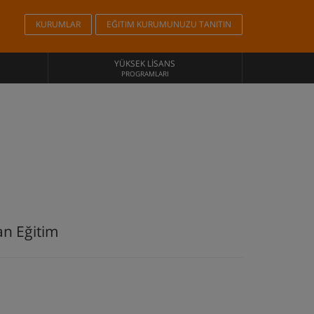
KURUMLAR
EĞITIM KURUMUNUZU TANITIN
YÜKSEK LISANS
PROGRAMLARI
an Eğitim