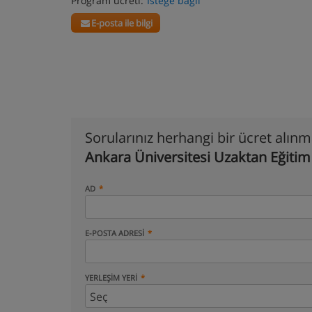
Program ücreti:
Isteğe bağlı
E-posta ile bilgi
Sorularınız herhangi bir ücret alın
Ankara Üniversitesi Uzaktan Eğitim
AD
E-POSTA ADRESI
YERLEŞIM YERI