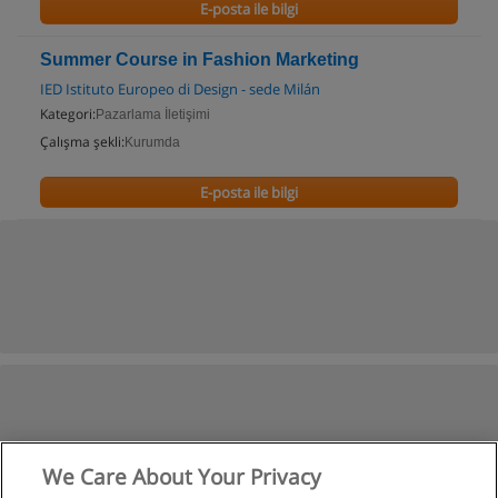
E-posta ile bilgi
Summer Course in Fashion Marketing
IED Istituto Europeo di Design - sede Milán
Kategori:
Pazarlama İletişimi
Çalışma şekli:
Kurumda
E-posta ile bilgi
We Care About Your Privacy