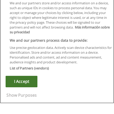
We and our partners store and/or access information on a device,
such as unique IDs in cookies to process personal data. You may
accept or manage your choices by clicking below, including your
right to object where legitimate interest is used, or at any time in
the privacy policy page. These choices will be signaled to our
partners and will not affect browsing data.
Más información sobre
su privacidad
We and our partners process data to provide:
Use precise geolocation data. Actively scan device characteristics for
identification. Store and/or access information on a device.
Kullanım koşulları
Personalised ads and content, ad and content measurement,
audience insights and product development.
Gizlilik politikası
List of Partners (vendors)
İletişim Educaedu
I Accept
Copyright © Educaedu Business S.L. - CIF : B-95610580: -
www.educaedu-turkiye.com
Show Purposes