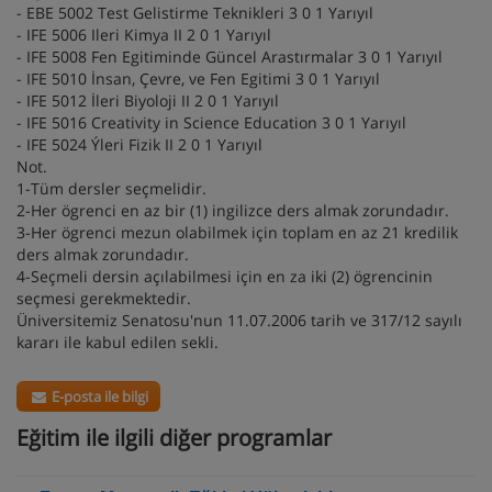
- EBE 5002 Test Gelistirme Teknikleri 3 0 1 Yarıyıl
- IFE 5006 Ileri Kimya II 2 0 1 Yarıyıl
- IFE 5008 Fen Egitiminde Güncel Arastırmalar 3 0 1 Yarıyıl
- IFE 5010 İnsan, Çevre, ve Fen Egitimi 3 0 1 Yarıyıl
- IFE 5012 İleri Biyoloji II 2 0 1 Yarıyıl
- IFE 5016 Creativity in Science Education 3 0 1 Yarıyıl
- IFE 5024 Ýleri Fizik II 2 0 1 Yarıyıl
Not.
1-Tüm dersler seçmelidir.
2-Her ögrenci en az bir (1) ingilizce ders almak zorundadır.
3-Her ögrenci mezun olabilmek için toplam en az 21 kredilik
ders almak zorundadır.
4-Seçmeli dersin açılabilmesi için en za iki (2) ögrencinin
seçmesi gerekmektedir.
Üniversitemiz Senatosu'nun 11.07.2006 tarih ve 317/12 sayılı
kararı ile kabul edilen sekli.
E-posta ile bilgi
Eğitim ile ilgili diğer programlar