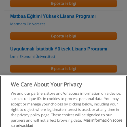
E-posta ile bilgi
Matbaa Eğitimi Yüksek Lisans Programı
Marmara Üniversitesi
E-posta ile bilgi
Uygulamalı İstatistik Yüksek Lisans Programı
İzmir Ekonomi Üniversitesi
E-posta ile bilgi
Finansal Matemetik Yüksek Lisans Programı
We Care About Your Privacy
İzmir Ekonomi Üniversitesi
We and our partners store and/or access information on a device,
such as unique IDs in cookies to process personal data. You may
E-posta ile bilgi
accept or manage your choices by clicking below, including your
right to object where legitimate interest is used, or at any time in
the privacy policy page. These choices will be signaled to our
partners and will not affect browsing data.
Más información sobre
su privacidad