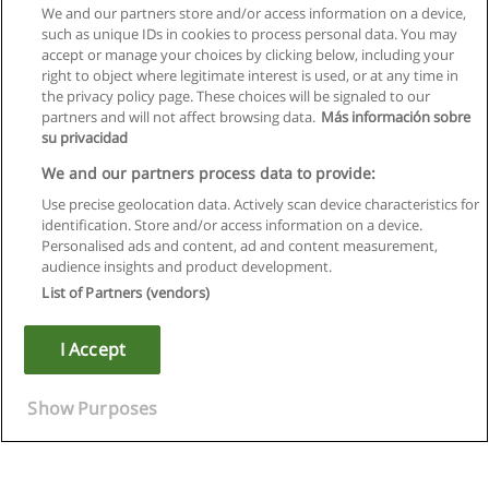
We and our partners store and/or access information on a device,
such as unique IDs in cookies to process personal data. You may
accept or manage your choices by clicking below, including your
right to object where legitimate interest is used, or at any time in
the privacy policy page. These choices will be signaled to our
partners and will not affect browsing data.
Más información sobre
su privacidad
We and our partners process data to provide:
Use precise geolocation data. Actively scan device characteristics for
identification. Store and/or access information on a device.
Kullanım koşulları
Personalised ads and content, ad and content measurement,
audience insights and product development.
Gizlilik politikası
List of Partners (vendors)
İletişim Educaedu
I Accept
Copyright © Educaedu Business S.L. - CIF : B-95610580: -
www.educaedu-turkiye.com
Show Purposes