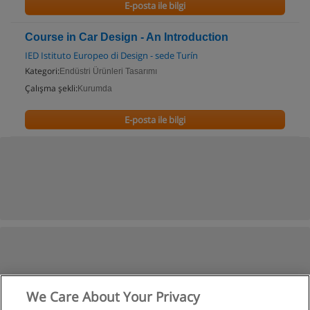
E-posta ile bilgi
Course in Car Design - An Introduction
IED Istituto Europeo di Design - sede Turín
Kategori:
Endüstri Ürünleri Tasarımı
Çalışma şekli:
Kurumda
E-posta ile bilgi
We Care About Your Privacy