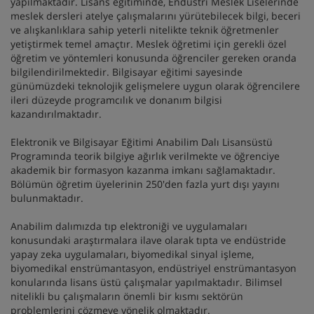
yapılmaktadır. Lisans eğitiminde, Endüstri Meslek Liselerinde
meslek dersleri atelye çalışmalarını yürütebilecek bilgi, beceri
ve alışkanlıklara sahip yeterli nitelikte teknik öğretmenler
yetiştirmek temel amaçtır. Meslek öğretimi için gerekli özel
öğretim ve yöntemleri konusunda öğrenciler gereken oranda
bilgilendirilmektedir. Bilgisayar eğitimi sayesinde
günümüzdeki teknolojik gelişmelere uygun olarak öğrencilere
ileri düzeyde programcılık ve donanım bilgisi
kazandırılmaktadır.
Elektronik ve Bilgisayar Eğitimi Anabilim Dalı Lisansüstü
Programında teorik bilgiye ağırlık verilmekte ve öğrenciye
akademik bir formasyon kazanma imkanı sağlamaktadır.
Bölümün öğretim üyelerinin 250'den fazla yurt dışı yayını
bulunmaktadır.
Anabilim dalımızda tıp elektroniği ve uygulamaları
konusundaki araştırmalara ilave olarak tıpta ve endüstride
yapay zeka uygulamaları, biyomedikal sinyal işleme,
biyomedikal enstrümantasyon, endüstriyel enstrümantasyon
konularında lisans üstü çalışmalar yapılmaktadır. Bilimsel
nitelikli bu çalışmaların önemli bir kısmı sektörün
problemlerini çözmeye yönelik olmaktadır.