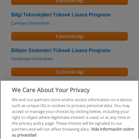
E-posta ile bilgi
Bilgi Teknolojileri Yüksek Lisans Programı
Çankaya Üniversitesi
E-posta ile bilgi
Bilişim Sistemleri Yüksek Lisans Programı
Hacettepe Üniversitesi
E-posta ile bilgi
We Care About Your Privacy
We and our partners store and/or access information on a device,
such as unique IDs in cookies to process personal data. You may
Kullanım koşulları
accept or manage your choices by clicking below, including your
right to object where legitimate interest is used, or at any time in
Gizlilik politikası
the privacy policy page. These choices will be signaled to our
partners and will not affect browsing data.
Más información sobre
İletişim Educaedu
su privacidad