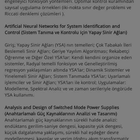
engelleyici fonksiyon yöntemleri. Optimal kontrol kuramından
sayısal uygulama örnekleri (iki-nokta sınır değer problemi ve
Riccati denklemi çözümleri ).
Artificial Neural Networks for System Identification and
Control (Sistem Tanıma ve Kontrolu için Yapay Sinir Ağları)
Giriş; Yapay Sinir Ağları (YSA) nın temelleri; Çok Tabakalı İleri
Beslemeli Sinir Ağları; Geriye Yayılım Algoritması; Rekabetçi
Öğrenme ve Diğer Özel YSA'lar: Kendi kendini organize eden
sistemler, Radyal temelli fonksiyon ve Genelleştirilmiş
regresyon yaklaşımları altında YSA'lar; Dinamik Sistemler ve
Yinelemeli Sinir Ağları; Sistem Tanımada YSA'lar; Uyarlamalı
işlemciler ve Sinir Ağları; YSA'ları ile kontrol; Uygulamalar:
Modelleme, Spektral Analiz ve ve zaman serileriyle öngörüde
YSA kullanımı.
Analysis and Design of Switched Mode Power Supplies
(Anahtarlamalı Güç Kaynaklarının Analizi ve Tasarımı)
Anahtarlamalı güç kaynaklarının sürekli halde analizi:
endüktans gerilim-saniye dengesi, kapasite yük dengesi,
küçük dalgalanma yaklaşımı, sürekli hal eşdeğer devre
modellenmesi, kayıplar ve verim (doğru akım transformatör