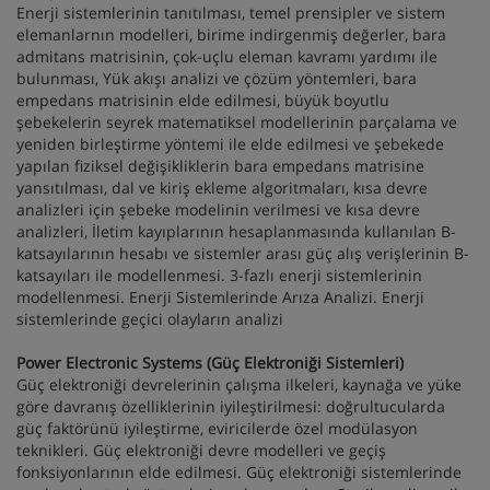
Enerji sistemlerinin tanıtılması, temel prensipler ve sistem
elemanlarnın modelleri, birime indirgenmiş değerler, bara
admitans matrisinin, çok-uçlu eleman kavramı yardımı ile
bulunması, Yük akışı analizi ve çözüm yöntemleri, bara
empedans matrisinin elde edilmesi, büyük boyutlu
şebekelerin seyrek matematiksel modellerinin parçalama ve
yeniden birleştirme yöntemi ile elde edilmesi ve şebekede
yapılan fiziksel değişikliklerin bara empedans matrisine
yansıtılması, dal ve kiriş ekleme algoritmaları, kısa devre
analizleri için şebeke modelinin verilmesi ve kısa devre
analizleri, İletim kayıplarının hesaplanmasında kullanılan B-
katsayılarının hesabı ve sistemler arası güç alış verişlerinin B-
katsayıları ile modellenmesi. 3-fazlı enerji sistemlerinin
modellenmesi. Enerji Sistemlerinde Arıza Analizi. Enerji
sistemlerinde geçici olayların analizi
Power Electronic Systems (Güç Elektroniği Sistemleri)
Güç elektroniği devrelerinin çalışma ilkeleri, kaynağa ve yüke
göre davranış özelliklerinin iyileştirilmesi: doğrultucularda
güç faktörünü iyileştirme, eviricilerde özel modülasyon
teknikleri. Güç elektroniği devre modelleri ve geçiş
fonksiyonlarının elde edilmesi. Güç elektroniği sistemlerinde