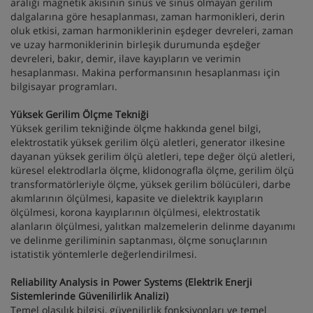
aralığı magnetik akısının sinüs ve sinüs olmayan gerilim
dalgalarına göre hesaplanması, zaman harmonikleri, derin
oluk etkisi, zaman harmoniklerinin eşdeger devreleri, zaman
ve uzay harmoniklerinin birleşik durumunda eşdeğer
devreleri, bakır, demir, ilave kayıpların ve verimin
hesaplanması. Makina performansının hesaplanması için
bilgisayar programları.
Yüksek Gerilim Ölçme Tekniği
Yüksek gerilim tekniğinde ölçme hakkında genel bilgi,
elektrostatik yüksek gerilim ölçü aletleri, generator ilkesine
dayanan yüksek gerilim ölçü aletleri, tepe değer ölçü aletleri,
küresel elektrodlarla ölçme, klidonografla ölçme, gerilim ölçü
transformatörleriyle ölçme, yüksek gerilim bölücüleri, darbe
akımlarının ölçülmesi, kapasite ve dielektrik kayıpların
ölçülmesi, korona kayıplarının ölçülmesi, elektrostatik
alanların ölçülmesi, yalıtkan malzemelerin delinme dayanımı
ve delinme geriliminin saptanması, ölçme sonuçlarının
istatistik yöntemlerle değerlendirilmesi.
Reliability Analysis in Power Systems (Elektrik Enerji
Sistemlerinde Güvenilirlik Analizi)
Temel olasılık bilgisi, güvenilirlik fonksiyonları ve temel