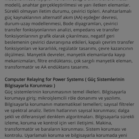
modeli), anahtar gerçekleştirilmesi ve yarı iletken elemanlar.
Sürekli olmayan iletim durumu, çevirici tipleri. Anahtarlamalı
güç kaynaklarının alternatif akım (AA) eşdeğer devresi,
durum-uzay modellenmesi, Bode diyagramları, çevirici
transfer fonksiyonlarının analizi, empedans ve transfer
fonksiyonlarının grafik olarak çıkarılması, negatif geri
beslemenin çevirici davranışına etkileri, kapalı çevrim transfer
fonksiyonları ve kararlılık, regülatör tasarımı, çevre kazancının
ölçülmesi. Manyetik devreler, manyetik elemanlarda kayıp
mekanizmaları, filtre endüktansı, çok sargılı manyetik eleman,
transformatör ve AA endüktans tasarımı.
Computer Relaying for Power Systems ( Güç Sistemlerinin
Bilgisayarla Korunması )
Güç sistemlerinin korunmasının temel ilkeleri. Bilgisayarla
korumaya giriş; mikroişlemcili röle donanımı ve yazılımı.
Bilgisayarla korumanın matematiksel temelleri; sayısal filtreler
ve spektral analiz. İletim hatlarının sayısal korunması; dalga
şekli ve diferansiyel denklem algoritmaları. Bilgisayarla sürekli
izleme, koruma ve kontrol için veri iletişimi. Makina,
transformatör ve baraların korunması. Sistem koruması ve
kontrolu. Uyarlamalı koruma ve bilgisayarla korumada yeni