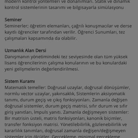
modern kontrol yöntemleri ve donanımları. Statik ve dinamik
kontrol sistemlerinin tasarımı ve bilgisayarla simülasyonu
Seminer
Seminerler; öğretim elemanları, çağrılı konuşmacılar ve derse
kayıtlı öğrenciler tarafından verilir. Öğrenci Sunumları, tez
çalışmaları kapsamında da olabilir.
Uzmanlık Alan Dersi
Danışmanın yönetimindeki tez seviyesinde olan tüm yüksek
lisans öğrencilerinin çalışma konularının ve bu konulardaki
yeni gelişmelerin değerlendirilmesi.
Sistem Kuramı
Matematik temeller: Doğrusal uzaylar, doğrusal dönüşümler,
normlu vector uzaylar, yakınsaklık, Sistemlerin aksiyomatik
tanımı, durum geçiş ve çıkış fonksiyonları. Zamanla değişen
doğrusal sistemler, durum geçiş matrisi, sıfır durum ve sıfır
giriş yanıtları, İmpuls yanıtı. Zamanla değişmeyen sistemler:
Bir matrisin üsteli, matris fonksiyonları, kanonik biçimler,
transfer fonksiyon matrisi. Yönetilebilirlik, gözlenebilirlik ve
kararlılık tanımları, doğrusal zamanla değişen/değişmeyen
sistemler için ölçütler. Gerçekleme, minimal gerçekleme