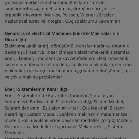
yasası ve merkezi limit kuramı. Rastlantı süreçleri,
sınıflandırılması, temel tanımlar, durağan süreçler ve
ergodiklik kavramı. Markov, Poisson, Wiener süreçleri.
Raslantısal türev ve integral. Güç spektrumu kavramları.
Dynamics of Electrical Machines (Elektrik Makinalarının
Dinamiği )
Elektromekanik enerji dönüşümü, transformatör ve dinamik
davranışı, lineer ve lineer olmayan elektromekanik sistemler,
enerji, koenerji, moment ve kuvvet ifadeleri, Elektromekanik
sistemin matematiksel modeli, asenkron makinalara, senkron
makinalara ve sargılı makinalara uygulanan dönüşümler, tek
ve çoklu makina problemleri.
Enerji Sistemlerinin Kararlılığı
Enerji Sistemlerinde Kararlılık; Tanımlar, Simülasyon
Yöntemleri. Bir Makinalı Sistem Kararlılığı; Sistem Modeli,
Salınım denklemi, Eşit alanlar kriteri. Çok Makinalı Sistem
Kararlılığı; Sistem Modeli. Senkron makinenin matematiksel
modeli; Faz Büyüklüklerine dayanan modeller, (d-q-0) Modeli,
Durum Uzayı Modelleri. Uyarma ve Mekanik Giriş Sistem
Modelleri;
Matematik Modeller, Bilgisayar Modelleri, Kararlılık Analizi.