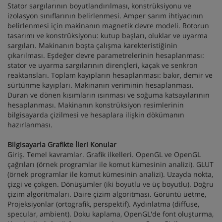
Stator sargılarının boyutlandırılması, konstrüksiyonu ve
izolasyon sınıflarının belirlenmesi. Amper sarım ihtiyacının
belirlenmesi için makinanın magnetik devre modeli. Rotorun
tasarımı ve konstrüksiyonu: kutup başları, oluklar ve uyarma
sargıları. Makinanın boşta çalışma karekteristiğinin
çıkarılması. Eşdeğer devre parametrelerinin hesaplanması:
stator ve uyarma sargılarının dirençleri, kaçak ve senkron
reaktansları. Toplam kayıpların hesaplanması: bakır, demir ve
sürtünme kayıpları. Makinanın veriminin hesaplanması.
Duran ve dönen kısımların ısınması ve soğuma katsayılarının
hesaplanması. Makinanın konstrüksiyon resimlerinin
bilgisayarda çizilmesi ve hesaplara ilişkin dökümanın
hazırlanması.
Bilgisayarla Grafikte İleri Konular
Giriş. Temel kavramlar. Grafik ilkelleri. OpenGL ve OpenGL
çağrıları (örnek programlar ile komut kümesinin analizi). GLUT
(örnek programlar ile komut kümesinin analizi). Uzayda nokta,
çizgi ve çokgen. Dönüşümler (iki boyutlu ve üç boyutlu). Doğru
çizim algoritmaları. Daire çizim algoritması. Görüntü üetme,
Projeksiyonlar (ortografik, perspektif). Aydınlatma (diffuse,
specular, ambient). Doku kaplama, OpenGL'de font oluşturma,