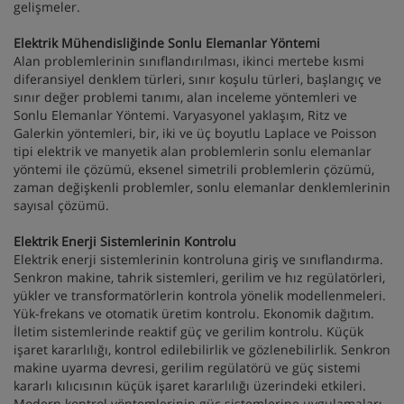
gelişmeler.
Elektrik Mühendisliğinde Sonlu Elemanlar Yöntemi
Alan problemlerinin sınıflandırılması, ikinci mertebe kısmi
diferansiyel denklem türleri, sınır koşulu türleri, başlangıç ve
sınır değer problemi tanımı, alan inceleme yöntemleri ve
Sonlu Elemanlar Yöntemi. Varyasyonel yaklaşım, Ritz ve
Galerkin yöntemleri, bir, iki ve üç boyutlu Laplace ve Poisson
tipi elektrik ve manyetik alan problemlerin sonlu elemanlar
yöntemi ile çözümü, eksenel simetrili problemlerin çözümü,
zaman değişkenli problemler, sonlu elemanlar denklemlerinin
sayısal çözümü.
Elektrik Enerji Sistemlerinin Kontrolu
Elektrik enerji sistemlerinin kontroluna giriş ve sınıflandırma.
Senkron makine, tahrik sistemleri, gerilim ve hız regülatörleri,
yükler ve transformatörlerin kontrola yönelik modellenmeleri.
Yük-frekans ve otomatik üretim kontrolu. Ekonomik dağıtım.
İletim sistemlerinde reaktif güç ve gerilim kontrolu. Küçük
işaret kararlılığı, kontrol edilebilirlik ve gözlenebilirlik. Senkron
makine uyarma devresi, gerilim regülatörü ve güç sistemi
kararlı kılıcısının küçük işaret kararlılığı üzerindeki etkileri.
Modern kontrol yöntemlerinin güç sistemlerine uygulamaları.