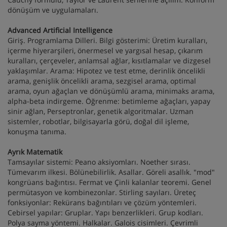
dönüşüm ve uygulamaları.
Advanced Artificial Intelligence
Giriş. Programlama Dilleri. Bilgi gösterimi: Üretim kuralları,
içerme hiyerarşileri, önermesel ve yargısal hesap, çıkarım
kuralları, çerçeveler, anlamsal ağlar, kısıtlamalar ve dizgesel
yaklaşımlar. Arama: Hipotez ve test etme, derinlik öncelikli
arama, genişlik öncelikli arama, sezgisel arama, optimal
arama, oyun ağaçlan ve dönüşümlü arama, minimaks arama,
alpha-beta indirgeme. Öğrenme: betimleme ağaçları, yapay
sinir ağlan, Perseptronlar, genetik algoritmalar. Uzman
sistemler, robotlar, bilgisayarla görü, doğal dil işleme,
konuşma tanıma.
Ayrık Matematik
Tamsayılar sistemi: Peano aksiyomları. Noether sırası.
Tümevarım ilkesi. Bölünebilirlik. Asallar. Göreli asallık. "mod"
kongrüans bağıntısı. Fermat ve Çinli kalanlar teoremi. Genel
permütasyon ve kombinezonlar. Stirling sayıları. Üreteç
fonksiyonlar: Rekürans bağıntıları ve çözüm yöntemleri.
Cebirsel yapılar: Gruplar. Yapı benzerlikleri. Grup kodları.
Polya sayma yöntemi. Halkalar. Galois cisimleri. Çevrimli