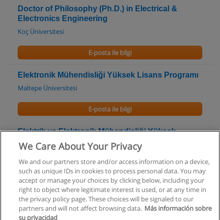
Doctor of Philosophy (Ph.D.) in Electrical &
Electronics Engineering
Koç Üniversitesi
E-posta ile bilgi
Elektronik Mühendisliği Yüksek Lisans Programı
Maltepe Üniversitesi
E-posta ile bilgi
Elektrik ve Elektronik Mühendisliği Yüksek
Lisans Programı
We Care About Your Privacy
Yeditepe Üniversitesi
We and our partners store and/or access information on a device,
such as unique IDs in cookies to process personal data. You may
E-posta ile bilgi
accept or manage your choices by clicking below, including your
right to object where legitimate interest is used, or at any time in
the privacy policy page. These choices will be signaled to our
partners and will not affect browsing data.
Más información sobre
su privacidad