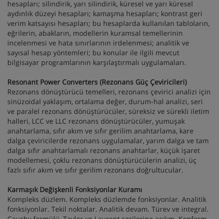
hesapları; silindirik, yarı silindirik, küresel ve yarı küresel
aydınlık düzeyi hesapları; kamaşma hesapları; kontrast geri
verim katsayısı hesapları; bu hesaplarda kullanılan tabloların,
eğrilerin, abakların, modellerin kuramsal temellerinin
incelenmesi ve hata sınırlarının irdelenmesi; analitik ve
sayısal hesap yöntemleri; bu konular ile ilgili mevcut
bilgisayar programlarının karşılaştırmalı uygulamaları.
Resonant Power Converters (Rezonans Güç Çeviricileri)
Rezonans dönüştürücü temelleri, rezonans çevirici analizi için
sinüzoidal yaklaşım, ortalama değer, durum-hal analizi, seri
ve paralel rezonans dönüştürücüler, süreksiz ve sürekli iletim
halleri, LCC ve LLC rezonans dönüştürücüler, yumuşak
anahtarlama, sıfır akım ve sıfır gerilim anahtarlama, kare
dalga çeviricilerde rezonans uygulamalar, yarım dalga ve tam
dalga sıfır anahtarlamalı rezonans anahtarlar, küçük işaret
modellemesi, çoklu rezonans dönüştürücülerin analizi, üç
fazlı sıfır akım ve sıfır gerilim rezonans doğrultucular.
Karmaşık Değişkenli Fonksiyonlar Kuramı
Kompleks düzlem. Kompleks düzlemde fonksiyonlar. Analitik
fonksiyonlar. Tekil noktalar. Analitik devam. Türev ve integral.
Cauchy formülü, Taylor ve Laurent serilerine açılım. Konform