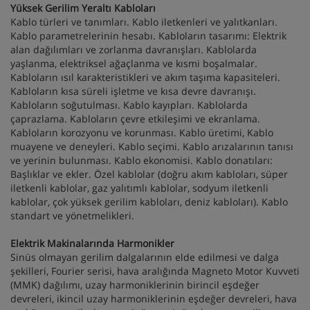
Yüksek Gerilim Yeraltı Kabloları
Kablo türleri ve tanımları. Kablo iletkenleri ve yalıtkanları.
Kablo parametrelerinin hesabı. Kabloların tasarımı: Elektrik
alan dağılımları ve zorlanma davranışları. Kablolarda
yaşlanma, elektriksel ağaçlanma ve kısmi boşalmalar.
Kabloların ısıl karakteristikleri ve akım taşıma kapasiteleri.
Kabloların kısa süreli işletme ve kısa devre davranışı.
Kabloların soğutulması. Kablo kayıpları. Kablolarda
çaprazlama. Kabloların çevre etkileşimi ve ekranlama.
Kabloların korozyonu ve korunması. Kablo üretimi, Kablo
muayene ve deneyleri. Kablo seçimi. Kablo arızalarının tanısı
ve yerinin bulunması. Kablo ekonomisi. Kablo donatıları:
Başlıklar ve ekler. Özel kablolar (doğru akım kabloları, süper
iletkenli kablolar, gaz yalıtımlı kablolar, sodyum iletkenli
kablolar, çok yüksek gerilim kabloları, deniz kabloları). Kablo
standart ve yönetmelikleri.
Elektrik Makinalarında Harmonikler
Sinüs olmayan gerilim dalgalarının elde edilmesi ve dalga
şekilleri, Fourier serisi, hava aralığında Magneto Motor Kuvveti
(MMK) dağılımı, uzay harmoniklerinin birincil eşdeğer
devreleri, ikincil uzay harmoniklerinin eşdeğer devreleri, hava