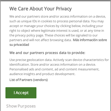
We Care About Your Privacy
We and our partners store and/or access information on a device,
such as unique IDs in cookies to process personal data. You may
accept or manage your choices by clicking below, including your
right to object where legitimate interest is used, or at any time in
the privacy policy page. These choices will be signaled to our
partners and will not affect browsing data.
Más información sobre
su privacidad
Kullanım koşulları
We and our partners process data to provide:
Use precise geolocation data. Actively scan device characteristics for
Gizlilik politikası
identification. Store and/or access information on a device.
Personalised ads and content, ad and content measurement,
İletişim Educaedu
audience insights and product development.
List of Partners (vendors)
Copyright © Educaedu Business S.L. - CIF : B-95610580: -
www.educaedu-turkiye.com
I Accept
Show Purposes