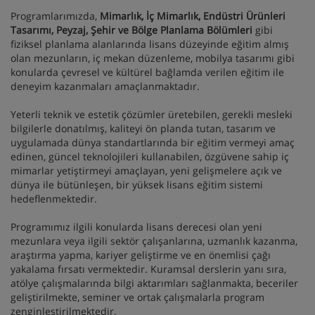
Programlarımızda,
Mimarlık, İç Mimarlık, Endüstri Ürünleri
Tasarımı, Peyzaj, Şehir ve Bölge Planlama Bölümleri
gibi
fiziksel planlama alanlarında lisans düzeyinde eğitim almış
olan mezunların, iç mekan düzenleme, mobilya tasarımı gibi
konularda çevresel ve kültürel bağlamda verilen eğitim ile
deneyim kazanmaları amaçlanmaktadır.
Yeterli teknik ve estetik çözümler üretebilen, gerekli mesleki
bilgilerle donatılmış, kaliteyi ön planda tutan, tasarım ve
uygulamada dünya standartlarında bir eğitim vermeyi amaç
edinen, güncel teknolojileri kullanabilen, özgüvene sahip iç
mimarlar yetiştirmeyi amaçlayan, yeni gelişmelere açık ve
dünya ile bütünleşen, bir yüksek lisans eğitim sistemi
hedeflenmektedir.
Programımız ilgili konularda lisans derecesi olan yeni
mezunlara veya ilgili sektör çalışanlarına, uzmanlık kazanma,
araştırma yapma, kariyer geliştirme ve en önemlisi çağı
yakalama fırsatı vermektedir. Kuramsal derslerin yanı sıra,
atölye çalışmalarında bilgi aktarımları sağlanmakta, beceriler
geliştirilmekte, seminer ve ortak çalışmalarla program
zenginleştirilmektedir.