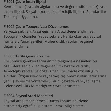
FIE001 Çevre İnsan İlişkisi
Kent bilinci, Çevrenin algılanması ve değerlendirilmesi, Çevre
insan ilişkisi, Sosyal- ekonomik- psikolojik ilişkiler, Standardlar,
Teknoloji, Uygulama.
FIE002 Çevre Topografyası Düzenlemesi
Yeryüzü şekilleri, Arazi eğimleri, Arazi değerlendirmesi,
Topografik ölçümler, Yapay şekiller, Harita okuması, Sayısal
haritalar, Yapay şekiller, Mühendislik yapıları ve genel
değerlendirme.
FIE003 Tarihi Çevre Koruma
Korunması gereken tarihi anıt niteliğindeki nesneleri bu
özelliklere sahip kılan değerler, Sit kavramı ve tarihi,
Arkeolojiki kentsel ve doğal sitler, Korumada özgünlüğün
sınırları, Özgün işlevini kaybetmiş taşınmaz kültür varlıklarına
yeni işlev verme yöntemleri, Tarihi çevrede yeni yapılaşma,
Geleneksel Türk Mimarlığı ve çevre korunması
FIE004 Sayısal Arazi Modelleri
Sayısal arazi modellemesi, Dünya konum belirleme
sistemleri,Coğrafi bilgi sistemi, Arazi bilgi sistemi.