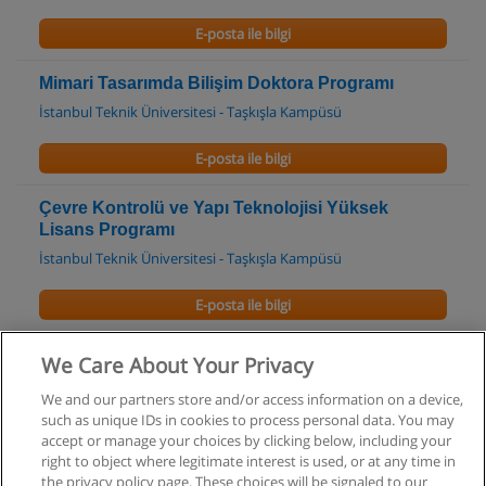
E-posta ile bilgi
Mimari Tasarımda Bilişim Doktora Programı
İstanbul Teknik Üniversitesi - Taşkışla Kampüsü
E-posta ile bilgi
Çevre Kontrolü ve Yapı Teknolojisi Yüksek
Lisans Programı
İstanbul Teknik Üniversitesi - Taşkışla Kampüsü
E-posta ile bilgi
Endüstri Mühendisliği Doktora Programı
We Care About Your Privacy
Galatasaray Üniversitesi
We and our partners store and/or access information on a device,
such as unique IDs in cookies to process personal data. You may
E-posta ile bilgi
accept or manage your choices by clicking below, including your
right to object where legitimate interest is used, or at any time in
the privacy policy page. These choices will be signaled to our