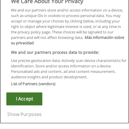
We Care About Your Privacy
We and our partners store and/or access information on a device,
such as unique IDs in cookies to process personal data. You may
accept or manage your choices by clicking below, including your
right to object where legitimate interest is used, or at any time in
the privacy policy page. These choices will be signaled to our
partners and will not affect browsing data.
Más información sobre
su privacidad
We and our partners process data to provide:
Use precise geolocation data. Actively scan device characteristics for
identification. Store and/or access information on a device.
Kullanım koşulları
Personalised ads and content, ad and content measurement,
audience insights and product development.
Gizlilik politikası
List of Partners (vendors)
İletişim Educaedu
I Accept
Copyright © Educaedu Business S.L. - CIF : B-95610580: -
www.educaedu-turkiye.com
Show Purposes