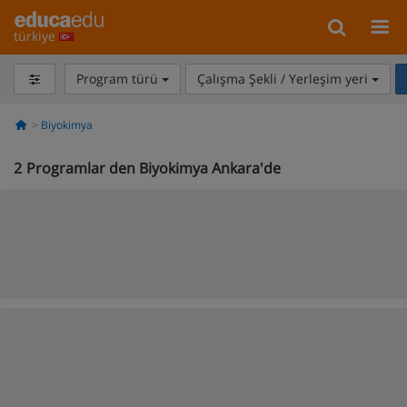
türkiye
Program türü
Çalışma Şekli / Yerleşim yeri
Biyokimya
2
Programlar den Biyokimya Ankara'de