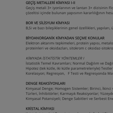
GEÇİŞ METALLERİ KİMYASI I-II
Geçiş metali 3+ iyonlarının ve lantan 3+ dizisinin Fl
çözeltisi içinde bulunan yapısının kararlılığının he
BOR VE SİLİSYUM KİMYASI
B,Si ve bazı bileşiklerinin genel özellikleri, yapıları
BİYOANORGANİK KİMYADAN SEÇME KONULAR
Elektron aktarımı tepkimeleri, protein yapısı, metal
proteinleri ve oksidazları, sitokrom c oksidaz-sitok
KİMYADA İSTATİSTİK YÖNTEMLER I
İstatistik Temel Kavramları; Normal Dağılım ve Dağı
Hipotez (tek kütle, iki kütle parametreleriyle) Testl
Korelasyon; Regresyon, F Testi ve Regresyonda Matr
DENGE REAKSİYONLARI
Kimyasal Denge; Homogen Sistemler; Birinci, İkinci 
Türleri, İnhibitörler; Karmaşık Reaksiyonlar; Yüze
Kimyasal Potansiyeli; Denge Sabitleri ve Serbest En
KRİSTAL KİMYASI