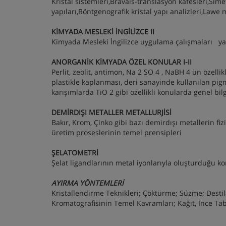
Kristal sistemleri,Bravais-translasyon kafesleri,Sim
yapıları,Röntgenografik kristal yapı analizleri,Law
KİMYADA MESLEKİ İNGİLİZCE II
Kimyada Mesleki İngilizce uygulama çalışmaları ya
ANORGANİK KİMYADA ÖZEL KONULAR I-II
Perlit, zeolit, antimon, Na 2 SO 4 , NaBH 4 ün özellik
plastikle kaplanması, deri sanayinde kullanılan pigm
karışımlarda TiO 2 gibi özellikli konularda genel bil
DEMİRDIŞI METALLER METALLURJİSİ
Bakır, Krom, Çinko gibi bazı demirdışı metallerin fizi
üretim proseslerinin temel prensipleri
ŞELATOMETRİ
Şelat ligandlarının metal iyonlarıyla oluşturduğu ko
AYIRMA YÖNTEMLERİ
Kristallendirme Teknikleri; Çöktürme; Süzme; Desti
Kromatografisinin Temel Kavramları; Kağıt, İnce Tab