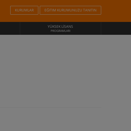
KURUMLAR
EĞITIM KURUMUNUZU TANITIN
YÜKSEK LISANS
PROGRAMLARI