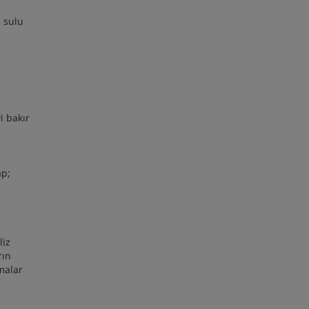
n sulu
i bakır
ap;
liz
rın
malar