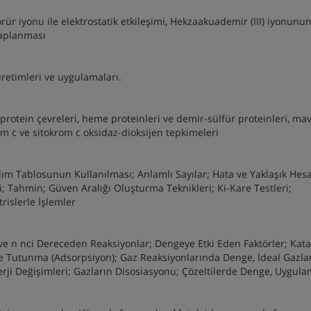
orür iyonu ile elektrostatik etkileşimi, Hekzaakuademir (III) iyonunu
saplanması
, üretimleri ve uygulamaları.
oprotein çevreleri, heme proteinleri ve demir-sülfür proteinleri, mav
rom c ve sitokrom c oksidaz-dioksijen tepkimeleri
lım Tablosunun Kullanılması; Anlamlı Sayılar; Hata ve Yaklaşık Hes
eri; Tahmin; Güven Aralığı Oluşturma Teknikleri; Ki-Kare Testleri;
islerle İşlemler
ve n nci Dereceden Reaksiyonlar; Dengeye Etki Eden Faktörler; Kata
yde Tutunma (Adsorpsiyon); Gaz Reaksiyonlarında Denge, İdeal Gazla
erji Değişimleri; Gazların Disosiasyonu; Çözeltilerde Denge, Uygula