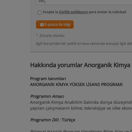
Acepta la
Gizlilik politikasını
para enviar la solicitud
E-posta ile bilgi
*
Zorunlu Alanlar
Ilgili Kurum’dan bir yetkili en kısa zamanda konuyla ilgili 
Hakkında yorumlar Anorganik Kimya Y
Program tanımları
ANORGANİK KİMYA YÜKSEK LİSANS PROGRAMI
Programın Amacı
Anorganik Kimya Anabilim Dalında dünya düzeyinde 
yapılan çalışmaların bilme, teknolojiye ve ülke eko
Programın Dili :
Türkçe
Bilimsel Hazırlık Program Gerektiren Bilim Alan ve D