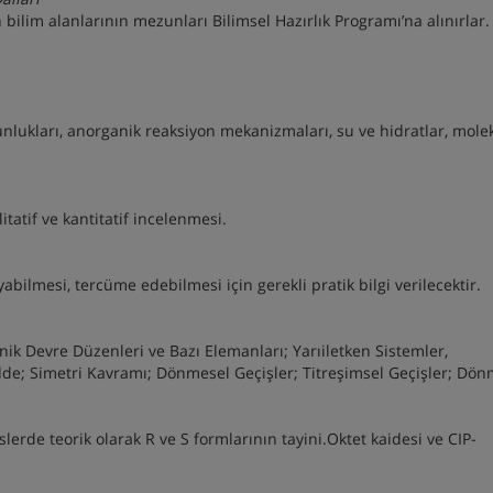
ilim alanlarının mezunları Bilimsel Hazırlık Programı’na alınırlar.
unlukları, anorganik reaksiyon mekanizmaları, su ve hidratlar, mole
itatif ve kantitatif incelenmesi.
ayabilmesi, tercüme edebilmesi için gerekli pratik bilgi verilecektir.
onik Devre Düzenleri ve Bazı Elemanları; Yarıiletken Sistemler,
adde; Simetri Kavramı; Dönmesel Geçişler; Titreşimsel Geçişler; Dö
erde teorik olarak R ve S formlarının tayini.Oktet kaidesi ve CIP-