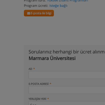
Program türü:
Yüksek Lisans Programları
Program ücreti:
Isteğe bağlı
E-posta ile bilgi
Sorularınız herhangi bir ücret alın
Marmara Üniversitesi
AD
E-POSTA ADRESI
YERLEŞIM YERI