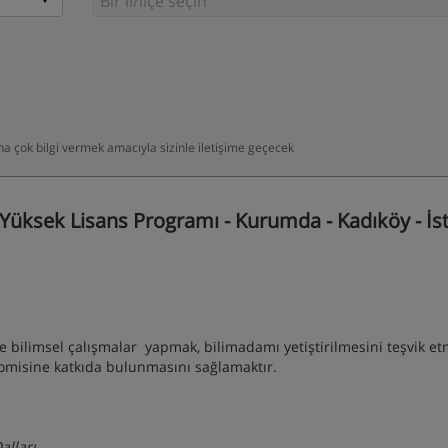
daha çok bilgi vermek amacıyla sizinle iletişime geçecek
üksek Lisans Programı - Kurumda - Kadıköy - İs
bilimsel çalışmalar yapmak, bilimadamı yetiştirilmesini teşvik et
nomisine katkıda bulunmasını sağlamaktır.
alları