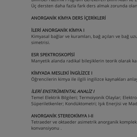
Üç dersten daha fazla fark ders almak zorunda olan b
ANORGANİK KİMYA DERS İÇERİKLERİ
İLERİ ANORGANİK KİMYA I
Kimyasal bağlar ve kuramları, bağ açıları ve bağ uz
simetrisi.
ESR SPEKTROSKOPİSİ
Manyetik alanda radikal bileşiklerin teorik olarak kal
KİMYADA MESLEKİ İNGİLİZCE I
Öğrencilerin kimya ile ilgili ingilizce kaynakları anl
İLERİ ENSTRÜMENTAL ANALİZ I
Temel Elektrik Bilgileri; Termoiyonik Olaylar; Elektr
Süperiletkenler; Kondüktometri; Işık Enerjisi ve M
ANORGANİK STEREOKİMYA I-II
Tetraeder ve oktaeder asimetrik anorganik kompleksl
konvansiyonu .