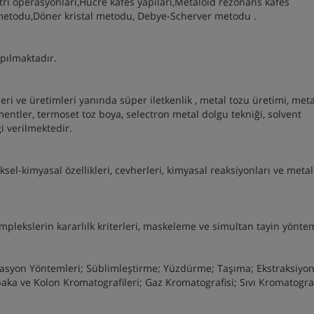
etri operasyonları,Hücre kafes yapıları,Metaloid rezonans kafes
e metodu,Döner kristal metodu, Debye-Scherver metodu .
pılmaktadır.
leri ve üretimleri yanında süper iletkenlik , metal tozu üretimi, meta
entler, termoset toz boya, selectron metal dolgu tekniği, solvent
gi verilmektedir.
ksel-kimyasal özellikleri, cevherleri, kimyasal reaksiyonları ve metal
mplekslerin kararlılk kriterleri, maskeleme ve simultan tayin yöntem
lasyon Yöntemleri; Süblimleştirme; Yüzdürme; Taşıma; Ekstraksiyo
aka ve Kolon Kromatografileri; Gaz Kromatografisi; Sıvı Kromatograf