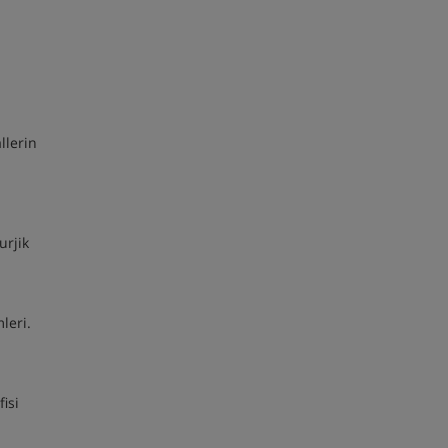
llerin
urjik
leri.
n
isi