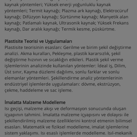
kaynak yöntemleri; Yüksek enerji yoğunluklu kaynak
yöntemleri; Termit kaynağı; Plazma ark kaynağı, Elektrocüruf
kaynağı; Difüzyon kaynağı; Sürtünme kaynağı; Manyetik alan
kaynağı; Patlamalı kaynak, Ultrasonik kaynak; Yüksek Frekans
kaynağı, Dar aralık kaynağı; Termik kesme, püskürtme.
Plastisite Teorisi ve Uygulamaları
Plastisite teorisinin esasları: Gerilme ve birim şekil değiştirme
analizi. Akma kuralları, Pekleşme, plastik kararsızlık, şekil
değiştirme hızının ve sıcaklığın etkileri. Plastik şekil verme
işlemlerinin analizinde kullanılan yöntemler: İdeal iş, Dilim,
Üst sınır, Kayma düzlemi dağılımı, sonlu farklar ve sonlu
elemanlar yöntemleri. Şekillendirme analiz yöntemlerinin
endüstriyel işlemlerde uygulamaları: dövme, ekstrüzyon,
çekme, haddeleme ve sac işleme.
İmalatta Malzeme Modelleme
Isı geçişi, malzeme akışı ve deformasyon sonucunda oluşan
içyapının tahmini. İmalatta malzeme içyapısını ve dolayısı ile
şekillendirilmiş malzeme özelliklerini kontrol etmenin bilimsel
esasları. Matematik ve fiziksel modelleme, imalat işlemlerine
sistem yaklaşımı. Isı esaslı işlemlerde modelleme. Isıl-mekanik