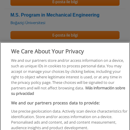
E-posta ile bilgi
M.S. Program in Mechanical Engineering
Boğaziçi Üniversitesi
E-posta ile bilgi
Ph.D. Program in Mechanical Engineering
We Care About Your Privacy
Boğaziçi Üniversitesi
We and our partners store and/or access information on a device,
such as unique IDs in cookies to process personal data. You may
E-posta ile bilgi
accept or manage your choices by clicking below, including your
right to object where legitimate interest is used, or at any time in
the privacy policy page. These choices will be signaled to our
partners and will not affect browsing data.
Más información sobre
su privacidad
Kullanım koşulları
We and our partners process data to provide:
Use precise geolocation data. Actively scan device characteristics for
Gizlilik politikası
identification. Store and/or access information on a device.
Personalised ads and content, ad and content measurement,
İletişim Educaedu
audience insights and product development.