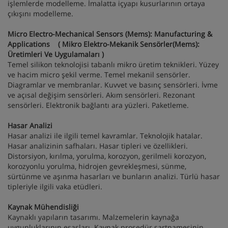
işlemlerde modelleme. İmalatta içyapı kusurlarının ortaya
çıkışını modelleme.
Micro Electro-Mechanical Sensors (Mems): Manufacturing &
Applications ( Mikro Elektro-Mekanik Sensörler(Mems):
Üretimleri Ve Uygulamaları )
Temel silikon teknolojisi tabanlı mikro üretim teknikleri. Yüzey
ve hacim micro şekil verme. Temel mekanil sensörler.
Diagramlar ve membranlar. Kuvvet ve basınç sensörleri. İvme
ve açısal değişim sensörleri. Akım sensörleri. Rezonant
sensörleri. Elektronik bağlantı ara yüzleri. Paketleme.
Hasar Analizi
Hasar analizi ile ilgili temel kavramlar. Teknolojik hatalar.
Hasar analizinin safhaları. Hasar tipleri ve özellikleri.
Distorsiyon, kırılma, yorulma, korozyon, gerilmeli korozyon,
korozyonlu yorulma, hidrojen gevrekleşmesi, sünme,
sürtünme ve aşınma hasarları ve bunların analizi. Türlü hasar
tipleriyle ilgili vaka etüdleri.
Kaynak Mühendisliği
Kaynaklı yapıların tasarımı. Malzemelerin kaynağa
uygunluklarının esasları. Kaynak prosedür şartnamesinin