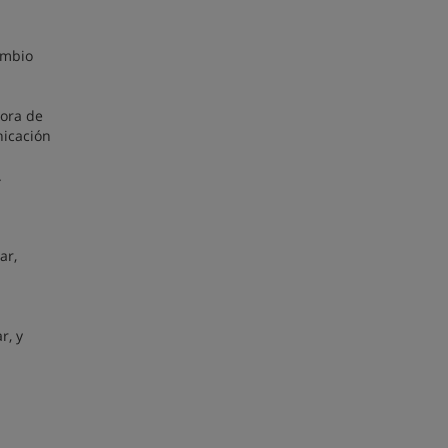
ambio
hora de
nicación
.
ar,
r, y