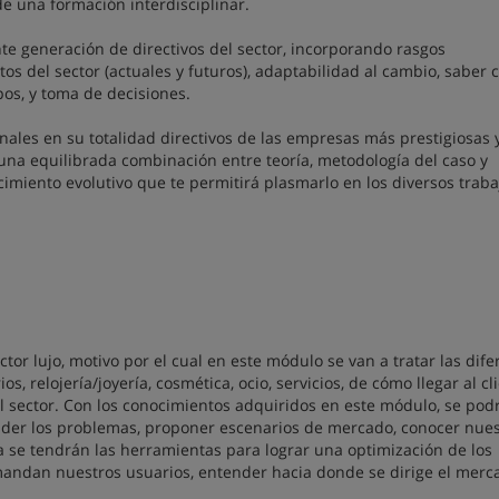
 de una formación interdisciplinar.
ente generación de directivos del sector, incorporando rasgos
os del sector (actuales y futuros), adaptabilidad al cambio, saber
pos, y toma de decisiones.
nales en su totalidad directivos de las empresas más prestigiosas 
 una equilibrada combinación entre teoría, metodología del caso y
imiento evolutivo que te permitirá plasmarlo en los diversos traba
tor lujo, motivo por el cual en este módulo se van a tratar las dife
, relojería/joyería, cosmética, ocio, servicios, de cómo llegar al cl
 sector. Con los conocimientos adquiridos en este módulo, se pod
nder los problemas, proponer escenarios de mercado, conocer nues
a se tendrán las herramientas para lograr una optimización de los
andan nuestros usuarios, entender hacia donde se dirige el merc