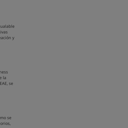
gualable
ivas
eación y
iness
e la
EAE, se
ómo se
orios,