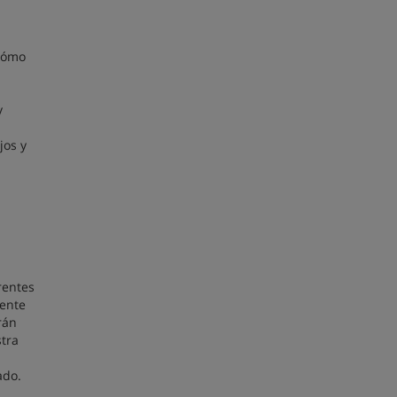
 cómo
y
jos y
rentes
iente
rán
tra
ado.