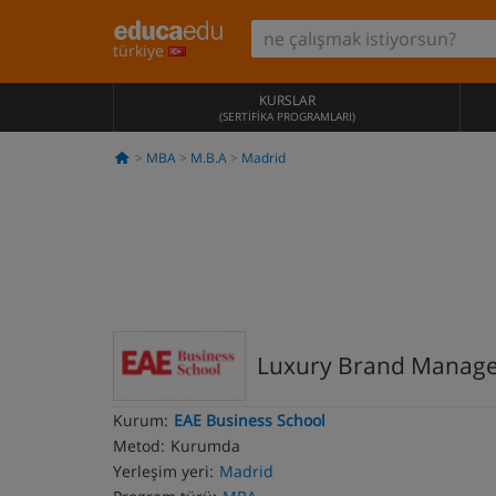
türkiye
KURSLAR
(SERTIFIKA PROGRAMLARI)
MBA
M.B.A
Madrid
Luxury Brand Manag
Kurum:
EAE Business School
Metod:
Kurumda
Yerleşim yeri:
Madrid