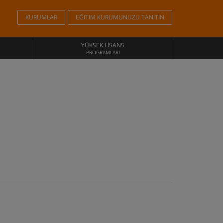
KURUMLAR
EĞITIM KURUMUNUZU TANITIN
YÜKSEK LISANS
PROGRAMLARI