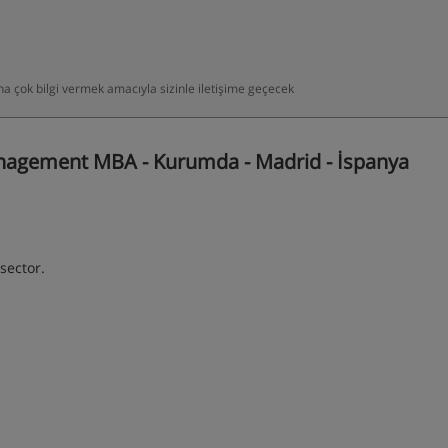
daha çok bilgi vermek amacıyla sizinle iletişime geçecek
nagement MBA - Kurumda - Madrid - İspanya
sector.