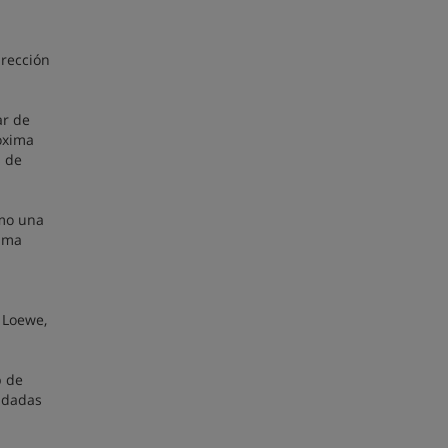
irección
ar de
óxima
s de
omo una
rama
 Loewe,
p de
ndadas