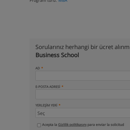
Program türü:
MBA
Sorularınız herhangi bir ücret alın
Business School
AD
E-POSTA ADRESI
YERLEŞIM YERI
Acepta la
Gizlilik politikasını
para enviar la solicitud