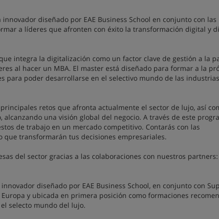
innovador diseñado por EAE Business School en conjunto con las
mar a líderes que afronten con éxito la transformación digital y d
 integra la digitalización como un factor clave de gestión a la p
eres al hacer un MBA. El master está diseñado para formar a la pr
es para poder desarrollarse en el selectivo mundo de las industria
 principales retos que afronta actualmente el sector de lujo, así c
o, alcanzando una visión global del negocio. A través de este prog
estos de trabajo en un mercado competitivo. Contarás con las
vo que transformarán tus decisiones empresariales.
as del sector gracias a las colaboraciones con nuestros partners:
nnovador diseñado por EAE Business School, en conjunto con Su
 de Europa y ubicada en primera posición como formaciones recome
el selecto mundo del lujo.