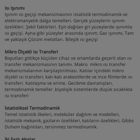
Isı Işınımı
Işınım ısı geçişi mekanizmasının istatistik termodinamik ve
elektromanyetik dalga temelleri. Gerçek yüzeylerin ışınım
özelikleri. Şekil faktörleri. Eşit-dağıtan gri yüzeylerde ışınımla
ısı geçişi. Ayna-gibi yüzeyler arasında ışınım, Gaz ışınımı, Tam
ve yaklaşık Çözüm metotları. Bileşik ısı geçişi
Mikro Ölçekli Isı Transferi
Boyutları gittikçe küçülen cihaz ve ortamlarda geçerli olan ısı
transfer mekanizmasının tanımı. Makro mikro ısı transfer
mekanizmalarının karşılaştırılması. Katılar içindeki mikro
ölçekli ısı transferi, katı-katı arakesitlerde ve ince filmlerde ısı
transferi. Katılaşma ve erime. Gecikme davranışları,
termodinamik temeller ,biyolojik sistemlerde düşük sıcaklıkta
ısı transferi
İstatistiksel Termodinamik
Temel istatistik ilkeleri, moleküler dağılım ve modelleri,
istatistik mekanik, gazların özelikleri, katıların özelikleri, Gibbs
Duhem bağıntıları, tersinmez termodinamik.
İki Fazlı Akışlar