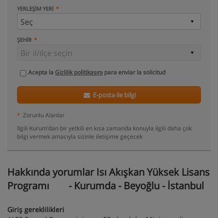
YERLEŞIM YERI
ŞEHIR
Acepta la
Gizlilik politikasını
para enviar la solicitud
E-posta ile bilgi
*
Zorunlu Alanlar
Ilgili Kurum’dan bir yetkili en kısa zamanda konuyla ilgili daha çok
bilgi vermek amacıyla sizinle iletişime geçecek
Hakkında yorumlar Isı Akışkan Yüksek Lisans
Programı - Kurumda - Beyoğlu - İstanbul
Giriş gereklilikleri