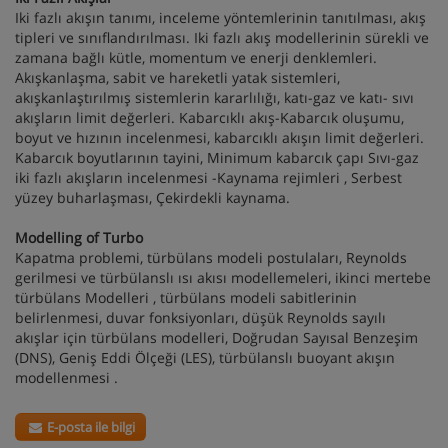
Iki fazlı akışın tanımı, inceleme yöntemlerinin tanıtılması, akış
tipleri ve sınıflandırılması. Iki fazlı akış modellerinin sürekli ve
zamana bağlı kütle, momentum ve enerji denklemleri.
Akışkanlaşma, sabit ve hareketli yatak sistemleri,
akışkanlaştırılmış sistemlerin kararlılığı, katı-gaz ve katı- sıvı
akışların limit değerleri. Kabarcıklı akış-Kabarcık oluşumu,
boyut ve hızının incelenmesi, kabarcıklı akışın limit değerleri.
Kabarcık boyutlarının tayini, Minimum kabarcık çapı Sıvı-gaz
iki fazlı akışların incelenmesi -Kaynama rejimleri , Serbest
yüzey buharlaşması, Çekirdekli kaynama.
Modelling of Turbo
Kapatma problemi, türbülans modeli postulaları, Reynolds
gerilmesi ve türbülanslı ısı akısı modellemeleri, ikinci mertebe
türbülans Modelleri , türbülans modeli sabitlerinin
belirlenmesi, duvar fonksiyonları, düşük Reynolds sayılı
akışlar için türbülans modelleri, Doğrudan Sayısal Benzeşim
(DNS), Geniş Eddi Ölçeği (LES), türbülanslı buoyant akışın
modellenmesi .
E-posta ile bilgi