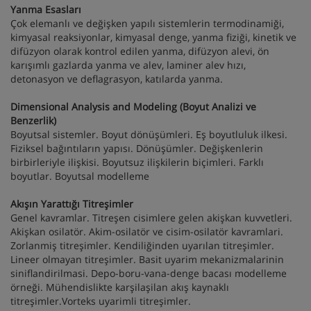
Yanma Esasları
Çok elemanlı ve değişken yapılı sistemlerin termodinamiği,
kimyasal reaksiyonlar, kimyasal denge, yanma fiziği, kinetik ve
difüzyon olarak kontrol edilen yanma, difüzyon alevi, ön
karışımlı gazlarda yanma ve alev, laminer alev hızı,
detonasyon ve deflagrasyon, katılarda yanma.
Dimensional Analysis and Modeling (Boyut Analizi ve
Benzerlik)
Boyutsal sistemler. Boyut dönüşümleri. Eş boyutluluk ilkesi.
Fiziksel bağıntıların yapısı. Dönüşümler. Değişkenlerin
birbirleriyle ilişkisi. Boyutsuz ilişkilerin biçimleri. Farklı
boyutlar. Boyutsal modelleme
Akışın Yarattığı Titreşimler
Genel kavramlar. Titreşen cisimlere gelen akişkan kuvvetleri.
Akişkan osilatör. Akim-osilatör ve cisim-osilatör kavramlari.
Zorlanmiş titreşimler. Kendiliğinden uyarılan titreşimler.
Lineer olmayan titreşimler. Basit uyarim mekanizmalarinin
siniflandirilmasi. Depo-boru-vana-denge bacası modelleme
örneği. Mühendislikte karşilaşilan akış kaynaklı
titreşimler.Vorteks uyarimli titreşimler.