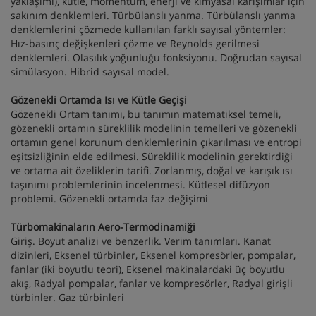
yaklaşımı), kütle, momentum, enerji ve kimyasal karışımlar için
sakınım denklemleri. Türbülanslı yanma. Türbülanslı yanma
denklemlerini çözmede kullanılan farklı sayısal yöntemler:
Hız-basınç değişkenleri çözme ve Reynolds gerilmesi
denklemleri. Olasılık yoğunluğu fonksiyonu. Doğrudan sayısal
simülasyon. Hibrid sayısal model.
Gözenekli Ortamda Isı ve Kütle Geçişi
Gözenekli Ortam tanımı, bu tanımın matematiksel temeli,
gözenekli ortamın süreklilik modelinin temelleri ve gözenekli
ortamın genel korunum denklemlerinin çıkarılması ve entropi
eşitsizliğinin elde edilmesi. Süreklilik modelinin gerektirdiği
ve ortama ait özeliklerin tarifi. Zorlanmış, doğal ve karışık ısı
taşınımı problemlerinin incelenmesi. Kütlesel difüzyon
problemi. Gözenekli ortamda faz değişimi
Türbomakinaların Aero-Termodinamiği
Giriş. Boyut analizi ve benzerlik. Verim tanımları. Kanat
dizinleri, Eksenel türbinler, Eksenel kompresörler, pompalar,
fanlar (iki boyutlu teori), Eksenel makinalardaki üç boyutlu
akış, Radyal pompalar, fanlar ve kompresörler, Radyal girişli
türbinler. Gaz türbinleri