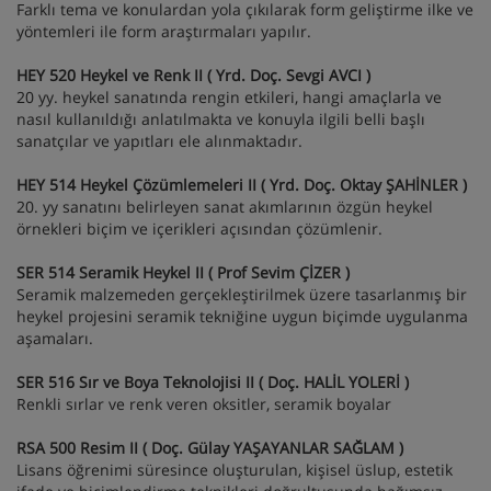
Farklı tema ve konulardan yola çıkılarak form geliştirme ilke ve
yöntemleri ile form araştırmaları yapılır.
HEY 520 Heykel ve Renk II
(
Yrd. Doç. Sevgi AVCI )
20 yy. heykel sanatında rengin etkileri, hangi amaçlarla ve
nasıl kullanıldığı anlatılmakta ve konuyla ilgili belli başlı
sanatçılar ve yapıtları ele alınmaktadır.
HEY 514 Heykel Çözümlemeleri II (
Yrd. Doç. Oktay ŞAHİNLER )
20. yy sanatını belirleyen sanat akımlarının özgün heykel
örnekleri biçim ve içerikleri açısından çözümlenir.
SER 514 Seramik Heykel II ( Prof Sevim ÇİZER )
Seramik malzemeden gerçekleştirilmek üzere tasarlanmış bir
heykel projesini seramik tekniğine uygun biçimde uygulanma
aşamaları.
SER 516 Sır ve Boya Teknolojisi II ( Doç. HALİL YOLERİ )
Renkli sırlar ve renk veren oksitler, seramik boyalar
RSA 500 Resim II ( Doç. Gülay YAŞAYANLAR SAĞLAM )
Lisans öğrenimi süresince oluşturulan, kişisel üslup, estetik