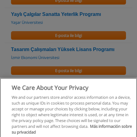
E-posta ile bilgi
Yaylı Çalgılar Sanatta Yeterlik Programı
Yaşar Üniversitesi
E-posta ile bilgi
Tasarım Çalışmaları Yüksek Lisans Programı
İzmir Ekonomi Üniversitesi
E-posta ile bilgi
Endüstri Ürünleri Tasarımı
We Care About Your Privacy
İzmir Yüksek Teknoloji Enstitüsü
We and our partners store and/or access information on a device,
such as unique IDs in cookies to process personal data. You may
E-posta ile bilgi
accept or manage your choices by clicking below, including your
right to object where legitimate interest is used, or at any time in
the privacy policy page. These choices will be signaled to our
partners and will not affect browsing data.
Más información sobre
su privacidad