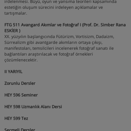
irdelenmesi. Büyü, oyun ve yansıma teorileri kapsamında
estetiğin oluşum sürecini irdeleyen açıklamalar ve
tartışmalar.
FTG 511 Avangard Akımlar ve Fotoğraf I (Prof. Dr. Simber Rana
ESKİER )
XX. yüzyılın başlangıcında Fütürizm, Vortisizm, Dadaizm,
Sürrealizm gibi avantgarde akımların ortaya çıkışı,
manifestoları, temsilcileri incelenerek fotoğraf sanatı ile
bağlantıları araştırılacak ve fotoğraf örnekleri
çözümlenecektir.
II YARIYIL
Zorunlu Dersler
HEY 596 Seminer
HEY 598 Uzmanlık Alanı Dersi
HEY 599 Tez
Seçmeli Dersler