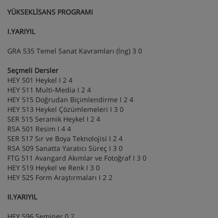
YÜKSEKLİSANS PROGRAMI
I.YARIYIL
GRA 535 Temel Sanat Kavramları (İng) 3 0
Seçmeli Dersler
HEY 501 Heykel I 2 4
HEY 511 Multi-Media I 2 4
HEY 515 Doğrudan Biçimlendirme I 2 4
HEY 513 Heykel Çözümlemeleri I 3 0
SER 515 Seramik Heykel I 2 4
RSA 501 Resim I 4 4
SER 517 Sır ve Boya Teknolojisi I 2 4
RSA 509 Sanatta Yaratıcı Süreç I 3 0
FTG 511 Avangard Akımlar ve Fotoğraf I 3 0
HEY 519 Heykel ve Renk I 3 0
HEY 525 Form Araştırmaları I 2 2
II.YARIYIL
HEY 596 Seminer 0 2