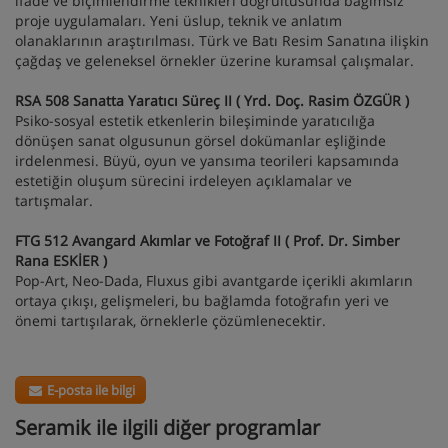
ifade ve biçimlendirme teknikleri doğrultusunda bağımsız
proje uygulamaları. Yeni üslup, teknik ve anlatım
olanaklarının araştırılması. Türk ve Batı Resim Sanatına ilişkin
çağdaş ve geleneksel örnekler üzerine kuramsal çalışmalar.
RSA 508 Sanatta Yaratıcı Süreç II ( Yrd. Doç. Rasim ÖZGÜR )
Psiko-sosyal estetik etkenlerin bileşiminde yaratıcılığa
dönüşen sanat olgusunun görsel dokümanlar eşliğinde
irdelenmesi. Büyü, oyun ve yansıma teorileri kapsamında
estetiğin oluşum sürecini irdeleyen açıklamalar ve
tartışmalar.
FTG 512 Avangard Akımlar ve Fotoğraf II ( Prof. Dr. Simber
Rana ESKİER )
Pop-Art, Neo-Dada, Fluxus gibi avantgarde içerikli akımların
ortaya çıkışı, gelişmeleri, bu bağlamda fotoğrafın yeri ve
önemi tartışılarak, örneklerle çözümlenecektir.
E-posta ile bilgi
Seramik ile ilgili diğer programlar