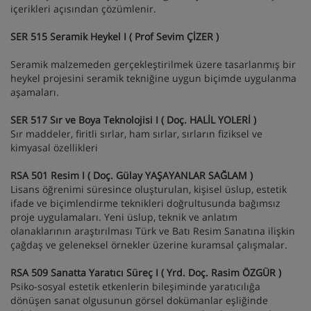
içerikleri açısından çözümlenir.
SER 515 Seramik Heykel I ( Prof Sevim ÇİZER )
Seramik malzemeden gerçekleştirilmek üzere tasarlanmış bir
heykel projesini seramik tekniğine uygun biçimde uygulanma
aşamaları.
SER 517 Sır ve Boya Teknolojisi I ( Doç. HALİL YOLERİ )
Sır maddeler, firitli sırlar, ham sırlar, sırların fiziksel ve
kimyasal özellikleri
RSA 501 Resim I ( Doç. Gülay YAŞAYANLAR SAĞLAM )
Lisans öğrenimi süresince oluşturulan, kişisel üslup, estetik
ifade ve biçimlendirme teknikleri doğrultusunda bağımsız
proje uygulamaları. Yeni üslup, teknik ve anlatım
olanaklarının araştırılması Türk ve Batı Resim Sanatına ilişkin
çağdaş ve geleneksel örnekler üzerine kuramsal çalışmalar.
RSA 509 Sanatta Yaratıcı Süreç I ( Yrd. Doç. Rasim ÖZGÜR )
Psiko-sosyal estetik etkenlerin bileşiminde yaratıcılığa
dönüşen sanat olgusunun görsel dokümanlar eşliğinde