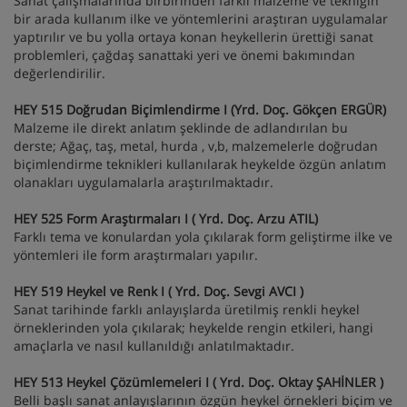
Sanat çalışmalarında birbirinden farklı malzeme ve tekniğin
bir arada kullanım ilke ve yöntemlerini araştıran uygulamalar
yaptırılır ve bu yolla ortaya konan heykellerin ürettiği sanat
problemleri, çağdaş sanattaki yeri ve önemi bakımından
değerlendirilir.
HEY 515 Doğrudan Biçimlendirme I (Yrd. Doç. Gökçen ERGÜR)
Malzeme ile direkt anlatım şeklinde de adlandırılan bu
derste; Ağaç, taş, metal, hurda , v,b, malzemelerle doğrudan
biçimlendirme teknikleri kullanılarak heykelde özgün anlatım
olanakları uygulamalarla araştırılmaktadır.
HEY 525 Form Araştırmaları I (
Yrd. Doç. Arzu ATIL)
Farklı tema ve konulardan yola çıkılarak form geliştirme ilke ve
yöntemleri ile form araştırmaları yapılır.
HEY 519 Heykel ve Renk I (
Yrd. Doç. Sevgi AVCI )
Sanat tarihinde farklı anlayışlarda üretilmiş renkli heykel
örneklerinden yola çıkılarak; heykelde rengin etkileri, hangi
amaçlarla ve nasıl kullanıldığı anlatılmaktadır.
HEY 513 Heykel Çözümlemeleri I (
Yrd. Doç. Oktay ŞAHİNLER )
Belli başlı sanat anlayışlarının özgün heykel örnekleri biçim ve