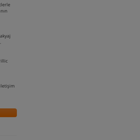
lerle
ının
akyaj
.
llic
iletişim