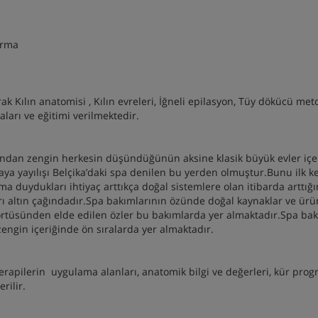
dırma
k Kılın anatomisi , Kılın evreleri, İğneli epilasyon, Tüy dökücü metot
arı ve eğitimi verilmektedir.
sından zengin herkesin düşündüğünün aksine klasik büyük evler içe
ya yayılışı Belçika’daki spa denilen bu yerden olmuştur.Bunu ilk k
ama duydukları ihtiyaç arttıkça doğal sistemlere olan itibarda arttığ
ı altın çağındadır.Spa bakımlarının özünde doğal kaynaklar ve ürü
örtüsünden elde edilen özler bu bakımlarda yer almaktadır.Spa bak
zengin içeriğinde ön sıralarda yer almaktadır.
terapilerin uygulama alanları, anatomik bilgi ve değerleri, kür prog
rilir.