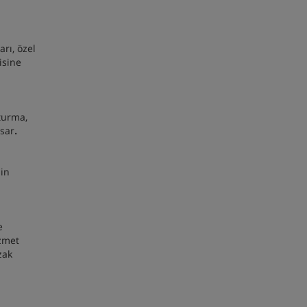
rı, özel
isine
şturma,
psar
.
nin
e
izmet
zak