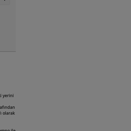
 yerini
rafından
ı olarak
empo ile