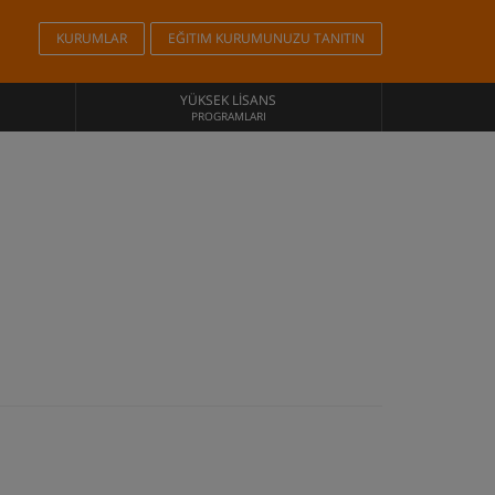
KURUMLAR
EĞITIM KURUMUNUZU TANITIN
YÜKSEK LISANS
PROGRAMLARI