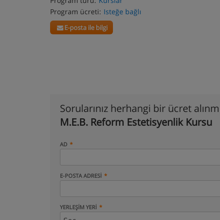
Program türü:
Kurslar
Program ücreti:
Isteğe bağlı
E-posta ile bilgi
Sorularınız herhangi bir ücret alın
M.E.B. Reform Estetisyenlik Kursu
AD
E-POSTA ADRESI
YERLEŞIM YERI