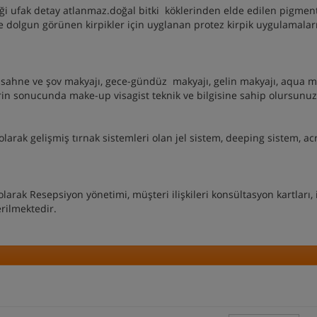
eği ufak detay atlanmaz.doğal bitki köklerinden elde edilen pigment
e dolgun görünen kirpikler için uyglanan protez kirpik uygulamalar
 sahne ve şov makyajı, gece-gündüz makyajı, gelin makyajı, aqua m
erin sonucunda make-up visagist teknik ve bilgisine sahip olursunuz
larak gelişmiş tırnak sistemleri olan jel sistem, deeping sistem, acri
olarak Resepsiyon yönetimi, müşteri ilişkileri konsültasyon kartları, 
erilmektedir.