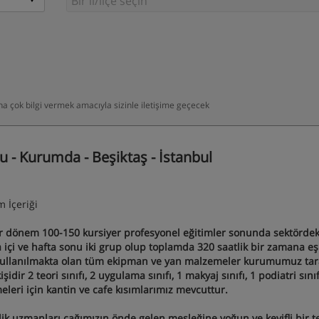
daha çok bilgi vermek amacıyla sizinle iletişime geçecek
 - Kurumda - Beşiktaş - İstanbul
m İçeriği
r dönem 100-150 kursiyer profesyonel eğitimler sonunda sektördeki
 içi ve hafta sonu iki grup olup toplamda 320 saatlik bir zamana eş
 kullanılmakta olan tüm ekipman ve yan malzemeler kurumumuz ta
 2 teori sınıfı, 2 uygulama sınıfı, 1 makyaj sınıfı, 1 podiatri sınıf
meleri için kantin ve cafe kısımlarımız mevcuttur.
ik uzmanları çağımızın önde gelen mesleğine yoğun ve keyifli bir t