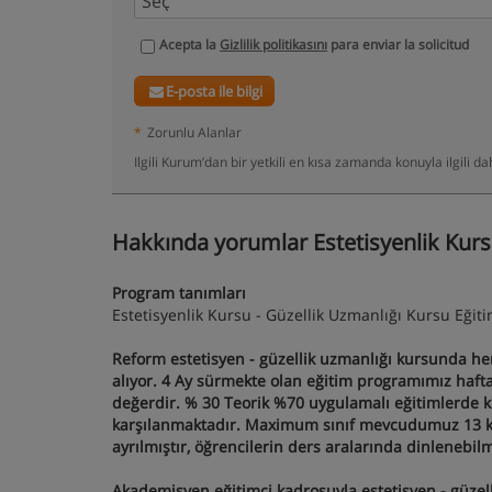
Acepta la
Gizlilik politikasını
para enviar la solicitud
E-posta ile bilgi
*
Zorunlu Alanlar
Ilgili Kurum’dan bir yetkili en kısa zamanda konuyla ilgili 
Hakkında yorumlar Estetisyenlik Kursu
Program tanımları
Estetisyenlik Kursu - Güzellik Uzmanlığı Kursu Eğiti
Reform estetisyen - güzellik uzmanlığı kursunda he
alıyor. 4 Ay sürmekte olan eğitim programımız hafta
değerdir. % 30 Teorik %70 uygulamalı eğitimlerde
karşılanmaktadır. Maximum sınıf mevcudumuz 13 kişidir
ayrılmıştır, öğrencilerin ders aralarında dinlenebil
Akademisyen eğitimci kadrosuyla estetisyen - güzell