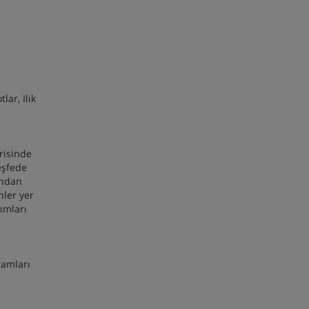
lar, Ilık
risinde
eşfede
ından
nler yer
ımları
ramları