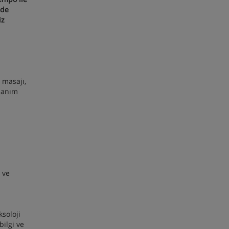
nde
iz
t masajı,
llanım
 ve
ksoloji
bilgi ve