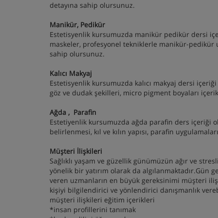
detayına sahip olursunuz.
Manikür, Pedikür
Estetisyenlik kursumuzda manikür pedikür dersi içeriğ
maskeler, profesyonel tekniklerle manikür-pedikür 
sahip olursunuz.
Kalıcı Makyaj
Estetisyenlik kursumuzda kalıcı makyaj dersi içeriği 
göz ve dudak şekilleri, micro pigment boyaları içeri
Ağda , Parafin
Estetiyenlik kursumuzda ağda parafin ders içeriği ol
belirlenmesi, kıl ve kılın yapısı, parafin uygulamalar
Müşteri İlişkileri
Sağlıklı yaşam ve güzellik günümüzün ağır ve stresli
yönelik bir yatırım olarak da algılanmaktadır.Gün g
veren uzmanların en büyük gereksinimi müşteri iliş
kişiyi bilgilendirici ve yönlendirici danışmanlık v
müşteri ilişkileri eğitim içerikleri
*insan profillerini tanımak