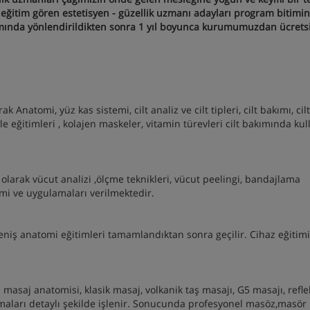
e eğitim gören estetisyen - güzellik uzmanı adayları program bitimi
açımında yönlendirildikten sonra 1 yıl boyunca kurumumuzdan ücrets
 Anatomi, yüz kas sistemi, cilt analiz ve cilt tipleri, cilt bakımı, cil
ile eğitimleri , kolajen maskeler, vitamin türevleri cilt bakımında ku
olarak vücut analizi ,ölçme teknikleri, vücut peelingi, bandajlama
timi ve uygulamaları verilmektedir.
niş anatomi eğitimleri tamamlandıktan sonra geçilir. Cihaz eğitimi
masaj anatomisi, klasik masaj, volkanik taş masajı, G5 masajı, refle
amaları detaylı şekilde işlenir. Sonucunda profesyonel masöz,masör 