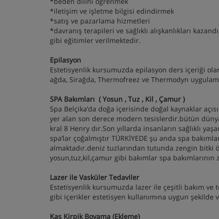
*beden dilini öğrenmek
*iletişim ve işletme bilgisi edindirmek
*satış ve pazarlama hizmetleri
*davranış terapileri ve sağlıklı alışkanlıkları kazan
gibi eğitimler verilmektedir.
Epilasyon
Estetisyenlik kursumuzda epilasyon ders içeriği olara
ağda, Sirağda, Thermofreez ve Thermodyn uygulamal
SPA Bakımları ( Yosun , Tuz , Kil , Çamur )
Spa Belçika’da doğa içerisinde doğal kaynaklar açı
yer alan son derece modern tesislerdir.bütün dünya
kral 8 Henry dır.Son yıllarda insanların sağlıklı yaş
spa’lar çoğalmıştır TÜRKİYEDE şu anda spa bakımlar
almaktadır.deniz tuzlarından tutunda zengin bitki 
yosun,tuz,kil,çamur gibi bakımlar spa bakımlarının 
Lazer ile Vasküler Tedaviler
Estetisyenlik kursumuzda lazer ile çeşitli bakım ve 
gibi içerikler estetisyen kullanımına uygun şekilde ve
Kaş Kirpik Boyama (Ekleme)