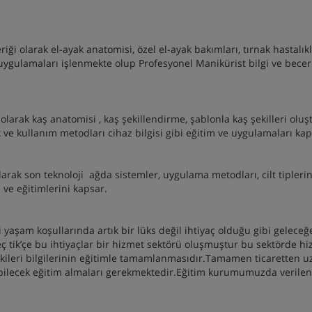
i olarak el-ayak anatomisi, özel el-ayak bakımları, tırnak hastalıkla
uygulamaları işlenmekte olup Profesyonel Manikürist bilgi ve becer
olarak kaş anatomisi , kaş şekillendirme, şablonla kaş şekilleri olu
k ve kullanım metodları cihaz bilgisi gibi eğitim ve uygulamaları ka
arak son teknoloji ağda sistemler, uygulama metodları, cilt tipleri
ı ve eğitimlerini kapsar.
 yaşam koşullarında artık bir lüks değil ihtiyaç olduğu gibi geleceğ
eç tik’çe bu ihtiyaçlar bir hizmet sektörü oluşmuştur bu sektörde h
kileri bilgilerinin eğitimle tamamlanmasıdır.Tamamen ticaretten u
erebilecek eğitim almaları gerekmektedir.Eğitim kurumumuzda verilen