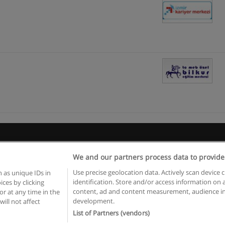
Kullanım koşulları
Gizlilik politikası
İletişim Educaedu
We and our partners process data to provide
pyright © Educaedu Business S.L. - CIF : B-95610580: -
www.educaedu-turkiye.c
Use precise geolocation data. Actively scan device c
 as unique IDs in
identification. Store and/or access information on 
ces by clicking
content, ad and content measurement, audience in
or at any time in the
development.
will not affect
List of Partners (vendors)