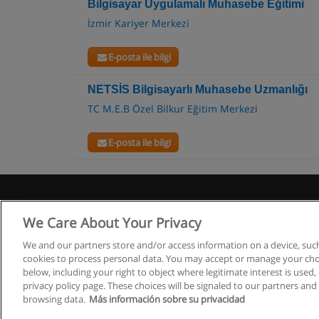
Bilgisayar Uygulamalı Muhasebe Eğitimi
İzmir Kariyer Merkezi
E-posta ile bilgi
NETSİS Bilgisayarlı Muhasebe Uzmanlığı
TC M.E.B Özel Bilkur Eğitim Merkezi
E-posta ile bilgi
We Care About Your Privacy
Co
We and our partners store and/or access information on a device, such
cookies to process personal data. You may accept or manage your choi
below, including your right to object where legitimate interest is used, 
privacy policy page. These choices will be signaled to our partners and 
browsing data.
Más información sobre su privacidad