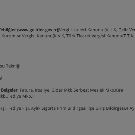
liğler (www.gelirler.gov.tr)
(Vergi Usulleri Kanunu (V.U.K, Gelir Ve
Kurumlar Vergisi Kanunu(K.V.K, Türk Ticaret Vergisi Kanunu(T.T.K,
osu Tekniği
vi
 Belgeler
: Fatura, İrsaliye, Gider Mkb,Serbest Meslek Mkb,Kira
Mkb.,Tediye Mkb.)
şi, Tediye Fişi, Aylık Sigorta Prim Bildirgesi, İşe Giriş Bildirgesi,4 Ay