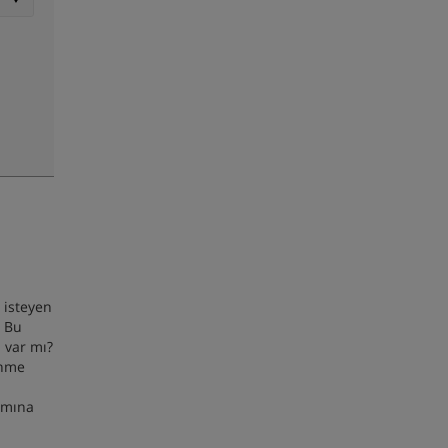
 isteyen
. Bu
 var mı?
enme
tamına