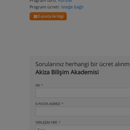
Program türü:
Kurslar
Program ücreti:
Isteğe bağlı
E-posta ile bilgi
Sorularınız herhangi bir ücret alın
Akiza Bilişim Akademisi
AD
E-POSTA ADRESI
YERLEŞIM YERI