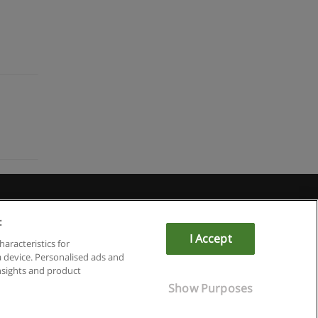
:
I Accept
om
haracteristics for
a device. Personalised ads and
sights and product
Show Purposes