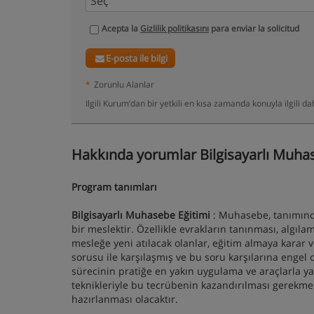
Acepta la
Gizlilik politikasını
para enviar la solicitud
E-posta ile bilgi
*
Zorunlu Alanlar
Ilgili Kurum’dan bir yetkili en kısa zamanda konuyla ilgili 
Hakkında yorumlar Bilgisayarlı Muhas
Program tanımları
Bilgisayarlı Muhasebe Eğitimi
: Muhasebe, tanımından
bir meslektir. Özellikle evrakların tanınması, algıla
mesleğe yeni atılacak olanlar, eğitim almaya karar
sorusu ile karşılaşmış ve bu soru karşılarına enge
sürecinin pratiğe en yakın uygulama ve araçlarla y
teknikleriyle bu tecrübenin kazandırılması gerekme
hazırlanması olacaktır.