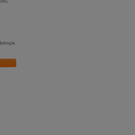
ülü,
bilinçle