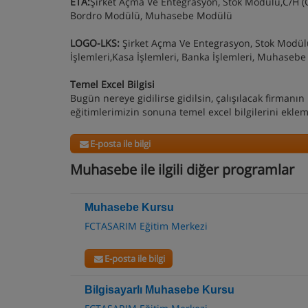
ETA:
Şirket Açma Ve Entegrasyon, Stok Modülü,C/H (
Bordro Modülü, Muhasebe Modülü
LOGO-LKS:
Şirket Açma Ve Entegrasyon, Stok Modülü
İşlemleri,Kasa İşlemleri, Banka İşlemleri, Muhasebe 
Temel Excel Bilgisi
Bugün nereye gidilirse gidilsin, çalışılacak firma
eğitimlerimizin sonuna temel excel bilgilerini ekle
E-posta ile bilgi
Muhasebe ile ilgili diğer programlar
Muhasebe Kursu
FCTASARIM Eğitim Merkezi
E-posta ile bilgi
Bilgisayarlı Muhasebe Kursu