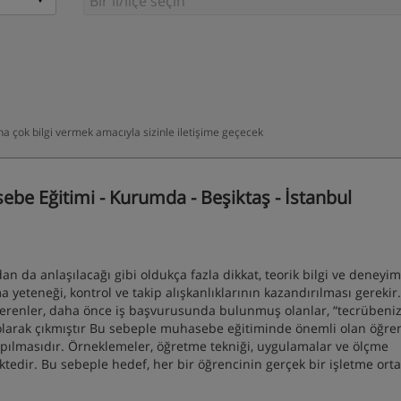
daha çok bilgi vermek amacıyla sizinle iletişime geçecek
ebe Eğitimi - Kurumda - Beşiktaş - İstanbul
 da anlaşılacağı gibi oldukça fazla dikkat, teorik bilgi ve deneyim
ma yeteneği, kontrol ve takip alışkanlıklarının kazandırılması gerekir
 verenler, daha önce iş başvurusunda bulunmuş olanlar, “tecrübeniz
l olarak çıkmıştır Bu sebeple muhasebe eğitiminde önemli olan öğr
apılmasıdır. Örneklemeler, öğretme tekniği, uygulamalar ve ölçme
ktedir. Bu sebeple hedef, her bir öğrencinin gerçek bir işletme or