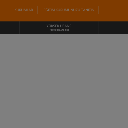
KURUMLAR
EĞITIM KURUMUNUZU TANITIN
YÜKSEK LISANS
PROGRAMLARI