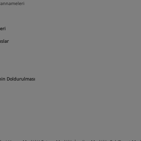
eyannameleri
eri
uslar
nin Doldurulması