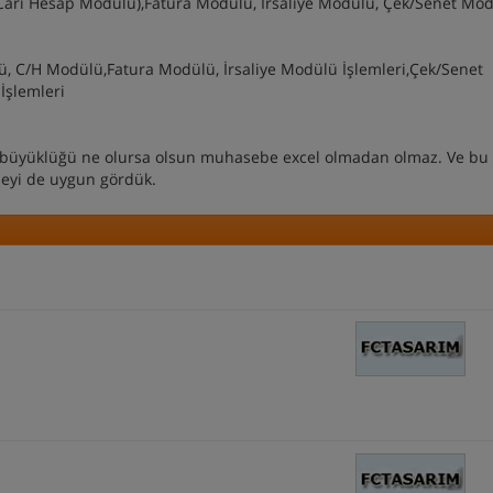
Cari Hesap Modülü),Fatura Modülü, İrsaliye Modülü, Çek/Senet Mod
, C/H Modülü,Fatura Modülü, İrsaliye Modülü İşlemleri,Çek/Senet
İşlemleri
nın büyüklüğü ne olursa olsun muhasebe excel olmadan olmaz. Ve bu 
meyi de uygun gördük.