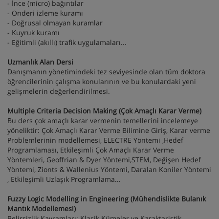
- İnce (micro) bağıntılar
- Önderi izleme kuramı
- Doğrusal olmayan kuramlar
- Kuyruk kuramı
- Eğitimli (akıllı) trafik uygulamaları...
Uzmanlık Alan Dersi
Danışmanın yönetimindeki tez seviyesinde olan tüm doktora
öğrencilerinin çalışma konularının ve bu konulardaki yeni
gelişmelerin değerlendirilmesi.
Multiple Criteria Decision Making (Çok Amaçlı Karar Verme)
Bu ders çok amaçlı karar vermenin temellerini incelemeye
yöneliktir: Çok Amaçlı Karar Verme Bilimine Giriş, Karar verme
Problemlerinin modellemesi, ELECTRE Yöntemi ,Hedef
Programlaması, Etkileşimli Çok Amaçlı Karar Verme
Yöntemleri, Geoffrian & Dyer Yöntemi,STEM, Değişen Hedef
Yöntemi, Zionts & Wallenius Yöntemi, Daralan Koniler Yöntemi
, Etkileşimli Uzlaşık Programlama...
Fuzzy Logic Modelling in Engineering (Mühendislikte Bulanık
Mantık Modellemesi)
Belirsizlik Kavramları; Klasik Kümeler ve Karaktaristik