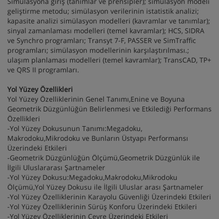
Simülasyona giriş (tanımlar ve prensipler); simülasyon modeli
geliştirme metodu; simülasyon verilerinin istatistik analizi;
kapasite analizi simülasyon modelleri (kavramlar ve tanımlar);
sinyal zamanlaması modelleri (temel kavramlar); HCS, SIDRA
ve Synchro programları; Transyt 7-F, PASSER ve SimTraffic
programları; simülasyon modellerinin karşılaştırılması.;
ulaşım planlaması modelleri (temel kavramlar); TransCAD, TP+
ve QRS II programları.
Yol Yüzey Özellikleri
Yol Yüzey Özelliklerinin Genel Tanımı,Enine ve Boyuna
Geometrik Düzgünlüğün Belirlenmesi ve Etkilediği Performans
Özellikleri
-Yol Yüzey Dokusunun Tanımı:Megadoku,
Makrodoku,Mikrodoku ve Bunların Üstyapı Performansı
Üzerindeki Etkileri
-Geometrik Düzgünlüğün Ölçümü,Geometrik Düzgünlük ile
İlgili Uluslararası Şartnameler
-Yol Yüzey Dokusu:Megadoku,Makrodoku,Mikrodoku
Ölçümü,Yol Yüzey Dokusu ile İlgili Uluslar arası Şartnameler
-Yol Yüzey Özelliklerinin Karayolu Güvenliği Üzerindeki Etkileri
-Yol Yüzey Özelliklerinin Sürüş Konforu Üzerindeki Etkileri
-Yol Yüzey Özelliklerinin Çevre Üzerindeki Etkileri