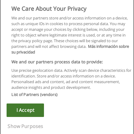
Mimarlık Doktora Programı
We Care About Your Privacy
Beykent Üniversitesi - Şişli-Ayazağa Yerleşkesi
We and our partners store and/or access information on a device,
such as unique IDs in cookies to process personal data. You may
E-posta ile bilgi
accept or manage your choices by clicking below, including your
right to object where legitimate interest is used, or at any time in
the privacy policy page. These choices will be signaled to our
partners and will not affect browsing data.
Más información sobre
su privacidad
Kullanım koşulları
We and our partners process data to provide:
Use precise geolocation data. Actively scan device characteristics for
Gizlilik politikası
identification. Store and/or access information on a device.
Personalised ads and content, ad and content measurement,
İletişim Educaedu
audience insights and product development.
List of Partners (vendors)
Copyright © Educaedu Business S.L. - CIF : B-95610580: -
www.educaedu-turkiye.com
I Accept
Show Purposes