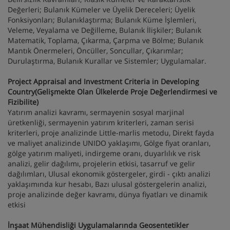
Değerleri; Bulanık Kümeler ve Üyelik Dereceleri; Üyelik
Fonksiyonları; Bulanıklaştırma; Bulanık Küme İşlemleri,
Veleme, Veyalama ve Değilleme, Bulanık İlişkiler; Bulanık
Matematik, Toplama, Çıkarma, Çarpma ve Bölme; Bulanık
Mantık Önermeleri, Öncüller, Soncullar, Çıkarımlar;
Durulaştırma, Bulanık Kurallar ve Sistemler; Uygulamalar.
Project Appraisal and Investment Criteria in Developing
Country(Gelişmekte Olan Ülkelerde Proje Değerlendirmesi ve
Fizibilite)
Yatırım analizi kavramı, sermayenin sosyal marjinal
üretkenliği, sermayenin yatırım kriterleri, zaman serisi
kriterleri, proje analizinde Little-marlis metodu, Direkt fayda
ve maliyet analizinde UNIDO yaklaşımı, Gölge fiyat oranları,
gölge yatırım maliyeti, indirgeme oranı, duyarlılık ve risk
analizi, gelir dağılımı, projelerin etkisi, tasarruf ve gelir
dağılımları, Ulusal ekonomik göstergeler, girdi - çıktı analizi
yaklaşımında kur hesabı, Bazı ulusal göstergelerin analizi,
proje analizinde değer kavramı, dünya fiyatları ve dinamik
etkisi
İnşaat Mühendisliği Uygulamalarında Geosentetikler