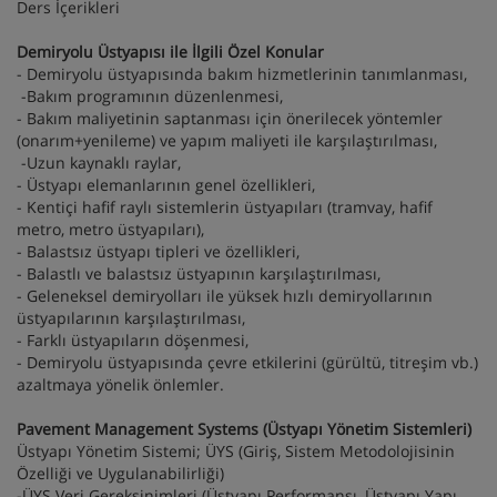
Ders İçerikleri
Demiryolu Üstyapısı ile İlgili Özel Konular
- Demiryolu üstyapısında bakım hizmetlerinin tanımlanması,
-Bakım programının düzenlenmesi,
- Bakım maliyetinin saptanması için önerilecek yöntemler
(onarım+yenileme) ve yapım maliyeti ile karşılaştırılması,
-Uzun kaynaklı raylar,
- Üstyapı elemanlarının genel özellikleri,
- Kentiçi hafif raylı sistemlerin üstyapıları (tramvay, hafif
metro, metro üstyapıları),
- Balastsız üstyapı tipleri ve özellikleri,
- Balastlı ve balastsız üstyapının karşılaştırılması,
- Geleneksel demiryolları ile yüksek hızlı demiryollarının
üstyapılarının karşılaştırılması,
- Farklı üstyapıların döşenmesi,
- Demiryolu üstyapısında çevre etkilerini (gürültü, titreşim vb.)
azaltmaya yönelik önlemler.
Pavement Management Systems (Üstyapı Yönetim Sistemleri)
Üstyapı Yönetim Sistemi; ÜYS (Giriş, Sistem Metodolojisinin
Özelliği ve Uygulanabilirliği)
-ÜYS Veri Gereksinimleri (Üstyapı Performansı, Üstyapı Yapı