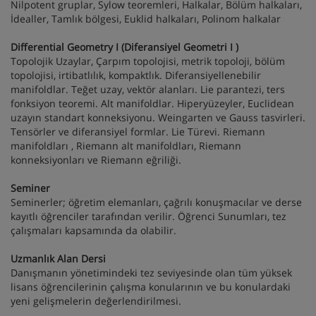
Nilpotent gruplar, Sylow teoremleri, Halkalar, Bölüm halkaları,
İdealler, Tamlık bölgesi, Euklid halkaları, Polinom halkalar
Differential Geometry I (Diferansiyel Geometri I )
Topolojik Uzaylar, Çarpım topolojisi, metrik topoloji, bölüm
topolojisi, irtibatlılık, kompaktlık. Diferansiyellenebilir
manifoldlar. Teğet uzay, vektör alanları. Lie parantezi, ters
fonksiyon teoremi. Alt manifoldlar. Hiperyüzeyler, Euclidean
uzayın standart konneksiyonu. Weingarten ve Gauss tasvirleri.
Tensörler ve diferansiyel formlar. Lie Türevi. Riemann
manifoldları , Riemann alt manifoldları, Riemann
konneksiyonları ve Riemann eğriliği.
Seminer
Seminerler; öğretim elemanları, çağrılı konuşmacılar ve derse
kayıtlı öğrenciler tarafından verilir. Öğrenci Sunumları, tez
çalışmaları kapsamında da olabilir.
Uzmanlık Alan Dersi
Danışmanın yönetimindeki tez seviyesinde olan tüm yüksek
lisans öğrencilerinin çalışma konularının ve bu konulardaki
yeni gelişmelerin değerlendirilmesi.