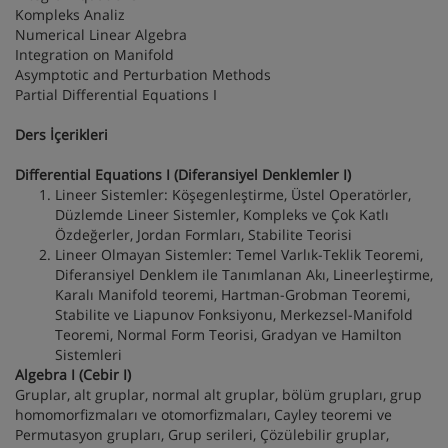
Kompleks Analiz
Numerical Linear Algebra
Integration on Manifold
Asymptotic and Perturbation Methods
Partial Differential Equations I
Ders İçerikleri
Differential Equations I (Diferansiyel Denklemler I)
Lineer Sistemler: Köşegenleştirme, Üstel Operatörler,
Düzlemde Lineer Sistemler, Kompleks ve Çok Katlı
Özdeğerler, Jordan Formları, Stabilite Teorisi
Lineer Olmayan Sistemler: Temel Varlık-Teklik Teoremi,
Diferansiyel Denklem ile Tanımlanan Akı, Lineerleştirme,
Karalı Manifold teoremi, Hartman-Grobman Teoremi,
Stabilite ve Liapunov Fonksiyonu, Merkezsel-Manifold
Teoremi, Normal Form Teorisi, Gradyan ve Hamilton
Sistemleri
Algebra I (Cebir I)
Gruplar, alt gruplar, normal alt gruplar, bölüm grupları, grup
homomorfizmaları ve otomorfizmaları, Cayley teoremi ve
Permutasyon grupları, Grup serileri, Çözülebilir gruplar,