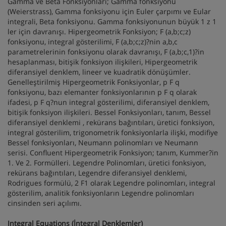
Gamma ve Beta Fonksiyonları; Gamma fonksiyonu
(Weierstrass), Gamma fonksiyonu için Euler çarpımı ve Eular
integrali, Beta fonksiyonu. Gamma fonksiyonunun büyük 1 z 1
ler için davranışı. Hipergeometrik Fonksiyon; F (a,b;c;z)
fonksiyonu, integral gösterilimi, F (a,b;c;z)?nin a,b,c
parametrelerinin fonksiyonu olarak davranışı, F (a,b;c,1)?in
hesaplanması, bitişik fonksiyon ilişkileri, Hipergeometrik
diferansiyel denklem, lineer ve kuadratik dönüşümler.
Genelleştirilmiş Hipergeometrik Fonksiyonlar, p F q
fonksiyonu, bazı elemanter fonksiyonlarının p F q olarak
ifadesi, p F q?nun integral gösterilimi, diferansiyel denklem,
bitişik fonksiyon ilişkileri. Bessel Fonksiyonları, tanım, Bessel
diferansiyel denklemi , rekürans bağıntıları, üretici fonksiyon,
integral gösterilim, trigonometrik fonksiyonlarla ilişki, modifiye
Bessel fonksiyonları, Neumann polinomları ve Neumann
serisi. Confluent Hipergeometrik Fonksiyon; tanım, Kummer?in
1. Ve 2. Formülleri. Legendre Polinomları, üretici fonksiyon,
rekürans bağıntıları, Legendre diferansiyel denklemi,
Rodrigues formülü, 2 F1 olarak Legendre polinomları, integral
gösterilim, analitik fonksiyonların Legendre polinomları
cinsinden seri açılımı.
Integral Equations (İntegral Denklemler)