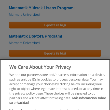
Matematik Yüksek Lisans Programı
Marmara Üniversitesi
E-posta ile bilgi
Matematik Doktora Programı
Marmara Üniversitesi
E-posta ile bilgi
Matematik Doktora Programı
We Care About Your Privacy
Işık Üniversitesi
We and our partners store and/or access information on a device,
such as unique IDs in cookies to process personal data. You may
E-posta ile bilgi
accept or manage your choices by clicking below, including your
right to object where legitimate interest is used, or at any time in
the privacy policy page. These choices will be signaled to our
partners and will not affect browsing data.
Más información sobre
su privacidad
Kullanım koşulları