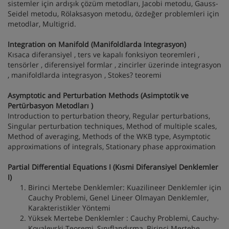
sistemler için ardışık çözüm metodları, Jacobi metodu, Gauss-
Seidel metodu, Rölaksasyon metodu, özdeğer problemleri için
metodlar, Multigrid.
Integration on Manifold (Manifoldlarda Integrasyon)
Kısaca diferansiyel , ters ve kapalı fonksiyon teoremleri ,
tensörler , diferensiyel formlar , zincirler üzerinde integrasyon
, manifoldlarda integrasyon , Stokes? teoremi
Asymptotic and Perturbation Methods (Asimptotik ve
Pertürbasyon Metodları )
Introduction to perturbation theory, Regular perturbations,
Singular perturbation techniques, Method of multiple scales,
Method of averaging, Methods of the WKB type, Asymptotic
approximations of integrals, Stationary phase approximation
Partial Differential Equations I (Kısmi Diferansiyel Denklemler
I)
Birinci Mertebe Denklemler: Kuazilineer Denklemler için
Cauchy Problemi, Genel Lineer Olmayan Denklemler,
Karakteristikler Yöntemi
Yüksek Mertebe Denklemler : Cauchy Problemi, Cauchy-
Kovalevski Teoremi, Sınıflandırma, Birinci Mertebe