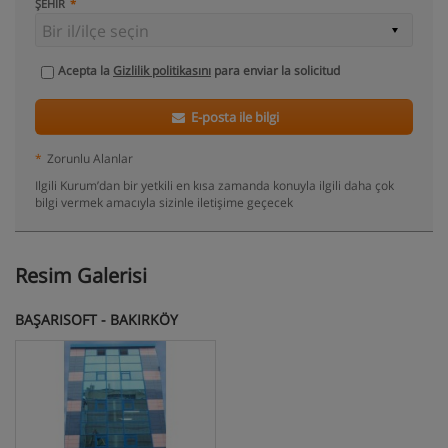
ŞEHIR
Acepta la
Gizlilik politikasını
para enviar la solicitud
E-posta ile bilgi
*
Zorunlu Alanlar
Ilgili Kurum’dan bir yetkili en kısa zamanda konuyla ilgili daha çok
bilgi vermek amacıyla sizinle iletişime geçecek
Resim Galerisi
BAŞARISOFT - BAKIRKÖY