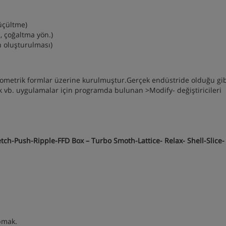
üçültme)
, çoğaltma yön.)
n oluşturulması)
ometrik formlar üzerine kurulmuştur.Gerçek endüstride olduğu gi
vb. uygulamalar için programda bulunan >Modify- değiştiricileri
h-Push-Ripple-FFD Box – Turbo Smoth-Lattice- Relax- Shell-Slice
pmak.