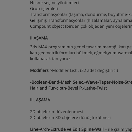
Nesne seçme yöntemleri
Grup işlemleri
Transformasyonlar (taşıma, döndürme, büyültme-k
Gelişmiş Transformasyonlar (hizalamalar, aynalama
Compount object (birden çok objeden yeni objeleri
II.AŞAMA
3ds MAX programının genel tasarım mantığı katı ge
katı geometrik formları bükmek, eğmek,yumuşatmak 
kullanarak tanıyoruz.
Modifiers
>Modifier List . (22 adet değiştirici)
-Boolean-Bend-Mesh Selec.-Wawe-Taper-Noise-Stretc
Hair and Fur-cloth-Bevel P.-Lathe-Twist
III. AŞAMA
2D objelerin düzenlenmesi
2D objelerin 3D objelere dönüştürülmesi
Line-Arch-Extrude ve Edit Spline-Wall
– ile çizim ya