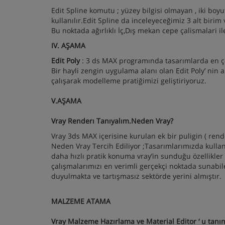
Edit Spline komutu ; yüzey bilgisi olmayan , iki boy
kullanılır.Edit Spline da inceleyeceğimiz 3 alt birim 
Bu noktada ağırlıklı İç,Dış mekan cepe çalismalari 
IV. AŞAMA
Edit Poly
: 3 ds MAX programında tasarımlarda en ço
Bir hayli zengin uygulama alanı olan Edit Poly’ nin 
çalışarak modelleme pratiğimizi geliştiriyoruz.
V.AŞAMA
Vray Renderı Tanıyalım.Neden Vray?
Vray 3ds MAX içerisine kurulan ek bir puligin ( ren
Neden Vray Tercih Ediliyor ;Tasarımlarımızda kull
daha hızlı pratik konuma vray’in sunduğu özellikler 
çalışmalarımızı en verimli gerçekçi noktada sunabi
duyulmakta ve tartışmasız sektörde yerini almıştır.
MALZEME ATAMA
Vray Malzeme Hazırlama ve Material Editor ‘ u tan