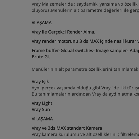
Vray Malzemeler de : saydamlık, yansıma vb özellik
oluyoruz.Menülerin alt parametre değerleri ile ger
VI.AŞAMA
Vray ile Gerçekci Render Alma.
Vray render motorunu 3 ds MAX içinde nasıl kurar v
Frame buffer-Global switches- Image sampler- Adap
Brute GI.
Menülerinin alt parametre özelliklerini tanımlamak
Vray Işık
Aynı gerçek yaşamda olduğu gibi Vray ‘ de iki tür ışık
Bu tanımlamaların ardından Vray da aydınlatma konul
Vray Light
Vray Sun
VII.AŞAMA
Vray ve 3ds MAX standart Kamera
Vray kamera kurulumu ve alt özelliklerini ; filtrele