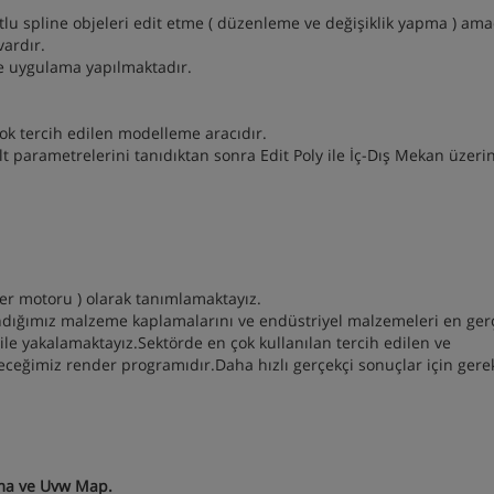
utlu spline objeleri edit etme ( düzenleme ve değişiklik yapma ) ama
vardır.
ile uygulama yapılmaktadır.
k tercih edilen modelleme aracıdır.
alt parametrelerini tanıdıktan sonra Edit Poly ile İç-Dış Mekan üzeri
der motoru ) olarak tanımlamaktayız.
andığımız malzeme kaplamalarını ve endüstriyel malzemeleri en ger
ile yakalamaktayız.Sektörde en çok kullanılan tercih edilen ve
leceğimiz render programıdır.Daha hızlı gerçekçi sonuçlar için ger
ıma ve Uvw Map.