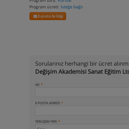
Program türü:
Kurslar
Program ücreti:
Isteğe bağlı
E-posta ile bilgi
Sorularınız herhangi bir ücret alın
Değişim Akademisi Sanat Eğitim Ltd
AD
E-POSTA ADRESI
YERLEŞIM YERI