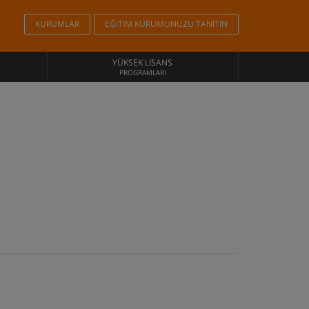
KURUMLAR
EĞITIM KURUMUNUZU TANITIN
YÜKSEK LISANS
PROGRAMLARI