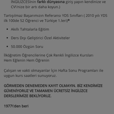
İNGİLİZCESİnin
farklı dünyasına
giriş yapın kendinize ve
CV\'nize bir artı daha koyun.)
Tartışılmaz Başarımızın Referansı YDS Sınıfları ( 2010 yılı YDS
ilk 100de 52 Öğrenci ve Türkiye 1.leri)
*
Akıllı Tahtalarla Eğitim
Ders Dışı Geliştirici Özel Aktiviteler
50.000 Özgün Soru
İlköğretim Öğrencilerine Çok Renkli İngilizce Kursları
Hem Eğlenin Hem Öğrenin
Çalışan ve vakti olmayanlar İçin Hafta Sonu Programları ile
uygun kurs saatleri sunuyoruz.
GÖRMEDEN DENEMEDEN KAYIT OLMAYIN. BİZ KENDİMİZE
GÜVENİYORUZ VE TAMAMEN ÜCRETSİZ İNGİLİZCE
DERSLERİMİZE BEKLİYORUZ.
1977\'den beri