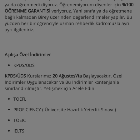
ya da öğrenmedi diyoruz. Öğrenemiyorum diyenler için
%100
ÖĞRENME GARANTİSİ
veriyoruz. Yani sınıfa ya da öğretmene
bağlı kalmadan Birey üzerinden değerlendirmeler yapılır. Bu
yüzden her bir öğrenciyle uzman rehberlik kadromuzla ayrı
ayrı ilgileniriz.
Açılışa Özel İndirimler
KPDS/ÜDS
KPDS/ÜDS
Kurslarımız
20 Ağustos\'ta
Başlayacaktır. Özel
İndirimler Uygulanacaktır ve Bu İndirimler kontenjanla
sınırlandırılmıştır. Yetişmek için Acele Edin.
TOEFL
PROFICIENCY ( Üniversite Hazırlık Yeterlik Sınavı )
TOEIC
IELTS