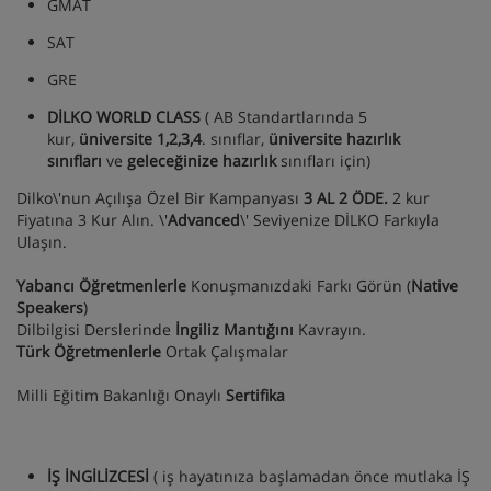
GMAT
SAT
GRE
DİLKO WORLD CLASS
( AB Standartlarında 5
kur,
üniversite 1,2,3,4
. sınıflar,
üniversite hazırlık
sınıfları
ve
geleceğinize hazırlık
sınıfları için)
Dilko\'nun Açılışa Özel Bir Kampanyası
3 AL 2 ÖDE.
2 kur
Fiyatına 3 Kur Alın. \'
Advanced
\' Seviyenize DİLKO Farkıyla
Ulaşın.
Yabancı Öğretmenlerle
Konuşmanızdaki Farkı Görün (
Native
Speakers
)
Dilbilgisi Derslerinde
İngiliz Mantığını
Kavrayın.
Türk Öğretmenlerle
Ortak Çalışmalar
Milli Eğitim Bakanlığı Onaylı
Sertifika
İŞ İNGİLİZCESİ
( iş hayatınıza başlamadan önce mutlaka İŞ