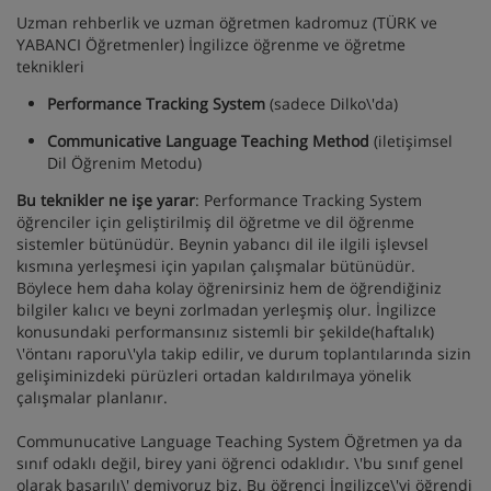
Uzman rehberlik ve uzman öğretmen kadromuz (TÜRK ve
YABANCI Öğretmenler) İngilizce öğrenme ve öğretme
teknikleri
Performance Tracking System
(sadece Dilko\'da)
Communicative Language Teaching Method
(iletişimsel
Dil Öğrenim Metodu)
Bu teknikler ne işe yarar
: Performance Tracking System
öğrenciler için geliştirilmiş dil öğretme ve dil öğrenme
sistemler bütünüdür. Beynin yabancı dil ile ilgili işlevsel
kısmına yerleşmesi için yapılan çalışmalar bütünüdür.
Böylece hem daha kolay öğrenirsiniz hem de öğrendiğiniz
bilgiler kalıcı ve beyni zorlmadan yerleşmiş olur. İngilizce
konusundaki performansınız sistemli bir şekilde(haftalık)
\'öntanı raporu\'yla takip edilir, ve durum toplantılarında sizin
gelişiminizdeki pürüzleri ortadan kaldırılmaya yönelik
çalışmalar planlanır.
Communucative Language Teaching System Öğretmen ya da
sınıf odaklı değil, birey yani öğrenci odaklıdır. \'bu sınıf genel
olarak başarılı\' demiyoruz biz. Bu öğrenci İngilizce\'yi öğrendi